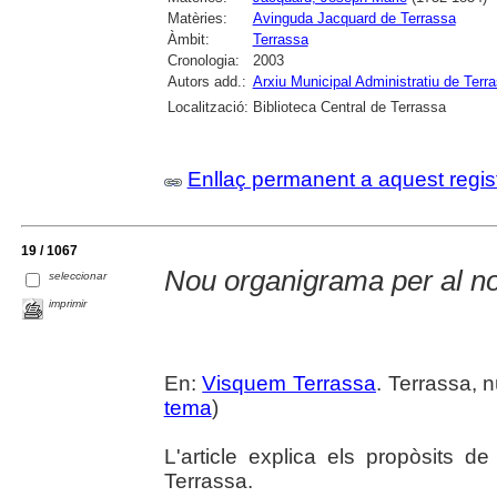
Matèries:
Avinguda Jacquard de Terrassa
Àmbit:
Terrassa
Cronologia:
2003
Autors add.:
Arxiu Municipal Administratiu de Terr
Localització:
Biblioteca Central de Terrassa
Enllaç permanent a aquest regis
19 / 1067
Nou organigrama per al nou
seleccionar
imprimir
En:
Visquem Terrassa
. Terrassa, n
tema
)
L'article explica els propòsits d
Terrassa.