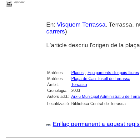
imprimir
En:
Visquem Terrassa
. Terrassa, n
carrers
)
L'article descriu l'origen de la plaç
Matèries:
Places
;
Equipaments d'espais lliures
Matèries:
Plaça de Can Tusell de Terrassa
Àmbit:
Terrassa
Cronologia:
2003
Autors add.:
Arxiu Municipal Administratiu de Terr
Localització:
Biblioteca Central de Terrassa
Enllaç permanent a aquest regis