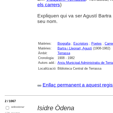
els carrers
)
Expliquen qui va ser Agustí Bartra i
seu nom.
Matèries:
Biografia
;
Escriptors
;
Poetes
;
Carre
Matèries:
Bartra i Lleonart, Agustí
(1908-1982)
Àmbit:
Terrassa
Cronologia:
1908 - 1982
Autors add.:
Arxiu Municipal Administratiu de Terr
Localització:
Biblioteca Central de Terrassa
Enllaç permanent a aquest regis
2 / 1067
Isidre Òdena
seleccionar