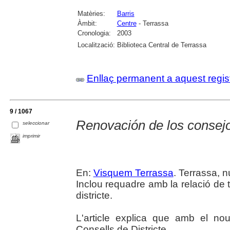
Matèries:
Barris
Àmbit:
Centre
- Terrassa
Cronologia:
2003
Localització:
Biblioteca Central de Terrassa
Enllaç permanent a aquest regis
9 / 1067
Renovación de los consejo
seleccionar
imprimir
En:
Visquem Terrassa
. Terrassa, n
Inclou requadre amb la relació de 
districte.
L'article explica que amb el no
Consells de Districte.