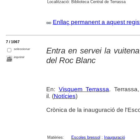
Localització:
Biblioteca Central de Terrassa
Enllaç permanent a aquest regis
7 / 1067
Entra en servei la vuitena
seleccionar
imprimir
del Roc Blanc
En:
Visquem Terrassa
. Terrassa
il. (
Notícies
)
Crònica de la inauguració de l'Esc
Matèries:
Escoles bressol
;
Inauguració