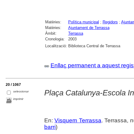
Matèries:
Política municipal
;
Regidors
;
Ajunta
Matèries:
Ajuntament de Terrassa
Àmbit:
Terrassa
Cronologia:
2003
Localització:
Biblioteca Central de Terrassa
Enllaç permanent a aquest regis
20 / 1067
Plaça Catalunya-Escola In
seleccionar
imprimir
En:
Visquem Terrassa
. Terrassa, n
barri
)