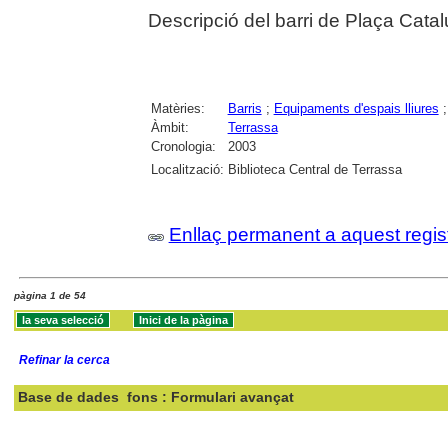
Descripció del barri de Plaça Catal
Matèries:
Barris
;
Equipaments d'espais lliures
Àmbit:
Terrassa
Cronologia:
2003
Localització:
Biblioteca Central de Terrassa
Enllaç permanent a aquest regis
pàgina 1 de 54
Refinar la cerca
Base de dades
fons : Formulari avançat
Cercar: