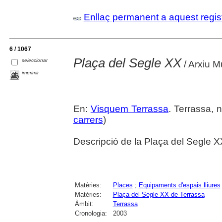
Enllaç permanent a aquest regis
6 / 1067
Plaça del Segle XX
seleccionar
/ Arxiu M
imprimir
En:
Visquem Terrassa
. Terrassa, 
carrers
)
Descripció de la Plaça del Segle XX
Matèries:
Places
;
Equipaments d'espais lliures
Matèries:
Plaça del Segle XX de Terrassa
Àmbit:
Terrassa
Cronologia:
2003