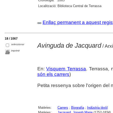
Cronologia:
2003
Localització:
Biblioteca Central de Terrassa
Enllaç permanent a aquest regis
18 / 1067
Avinguda de Jacquard
seleccionar
/ Arx
imprimir
En:
Visquem Terrassa
. Terrassa, 
són els carrers
)
Petita ressenya sobre l'origen del
Matèries:
Carrers
;
Biografia
;
Indústria tèxtil
Matèries:
Jacquard, Joseph Marie
(1752-1834)