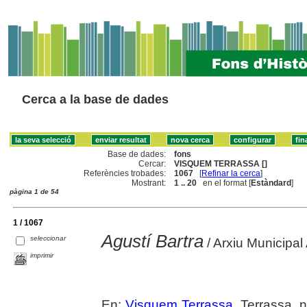
Cerca a la base de dades
Base de dades:
fons
Cercar:
VISQUEM TERRASSA []
Referències trobades:
1067
[
Refinar la cerca
]
Mostrant:
1 .. 20
en el format [
Estàndard
]
pàgina 1 de 54
1 / 1067
Agustí Bartra
seleccionar
/ Arxiu Municipal 
imprimir
En:
Visquem Terrassa
. Terrassa, n