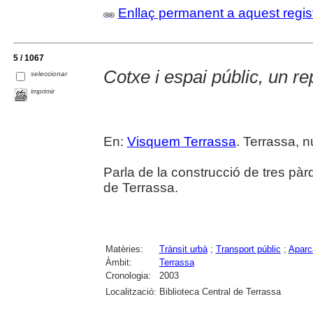
Enllaç permanent a aquest regis
5 / 1067
Cotxe i espai públic, un re
seleccionar
imprimir
En:
Visquem Terrassa
. Terrassa, nú
Parla de la construcció de tres pàrq
de Terrassa.
Matèries:
Trànsit urbà
;
Transport públic
;
Aparc
Àmbit:
Terrassa
Cronologia:
2003
Localització:
Biblioteca Central de Terrassa