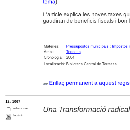
tema
)
L'article explica les noves taxes qu
gaudiran de beneficis fiscals i boni
Matèries:
Pressupostos municipals
;
Impostos 
Àmbit:
Terrassa
Cronologia:
2004
Localització:
Biblioteca Central de Terrassa
Enllaç permanent a aquest regis
12 / 1067
Una Transformació radical
seleccionar
imprimir