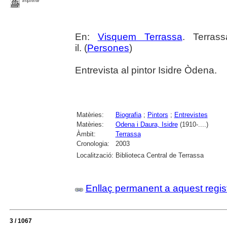
imprimir
En:
Visquem Terrassa
. Terras
il. (
Persones
)
Entrevista al pintor Isidre Òdena.
Matèries:
Biografia
;
Pintors
;
Entrevistes
Matèries:
Odena i Daura, Isidre
(1910-....)
Àmbit:
Terrassa
Cronologia:
2003
Localització:
Biblioteca Central de Terrassa
Enllaç permanent a aquest regis
3 / 1067