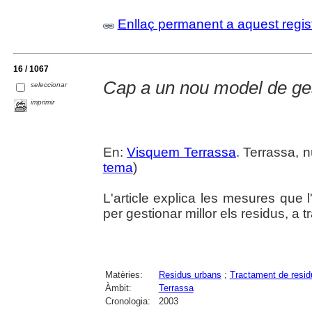
Enllaç permanent a aquest regis
16 / 1067
Cap a un nou model de ges
seleccionar
imprimir
En:
Visquem Terrassa
. Terrassa, n
tema
)
L'article explica les mesures que
per gestionar millor els residus, a t
Matèries:
Residus urbans
;
Tractament de resid
Àmbit:
Terrassa
Cronologia:
2003