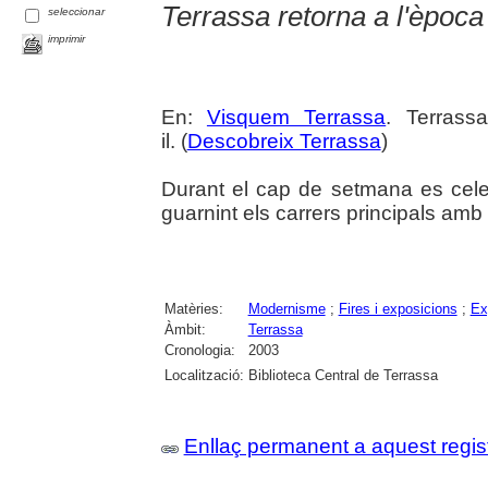
Terrassa retorna a l'èpoc
seleccionar
imprimir
En:
Visquem Terrassa
. Terrass
il. (
Descobreix Terrassa
)
Durant el cap de setmana es cele
guarnint els carrers principals am
Matèries:
Modernisme
;
Fires i exposicions
;
Ex
Àmbit:
Terrassa
Cronologia:
2003
Localització:
Biblioteca Central de Terrassa
Enllaç permanent a aquest regis