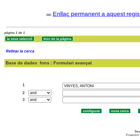
Enllaç permanent a aquest regis
pàgina 1 de 1
Refinar la cerca
Base de dades
fons : Formulari avançat
Cercar:
1
2
3
Sea
Powered