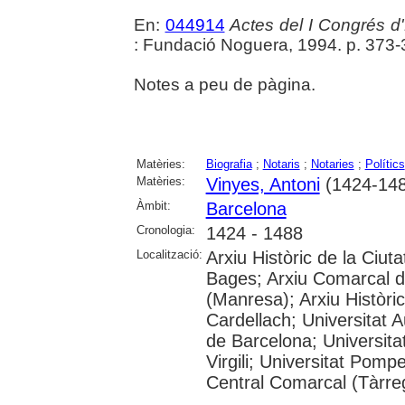
En:
044914
Actes del I Congrés d'
: Fundació Noguera, 1994. p. 373
Notes a peu de pàgina.
Matèries:
Biografia
;
Notaris
;
Notaries
;
Polítics
Matèries:
Vinyes, Antoni
(1424-148
Àmbit:
Barcelona
Cronologia:
1424 - 1488
Localització:
Arxiu Històric de la Ciut
Bages; Arxiu Comarcal de
(Manresa); Arxiu Històri
Cardellach; Universitat 
de Barcelona; Universitat
Virgili; Universitat Pom
Central Comarcal (Tàrreg