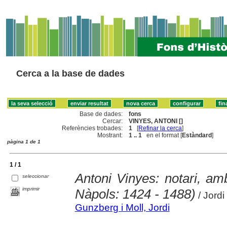
Cerca a la base de dades
Base de dades:
fons
Cercar:
VINYES, ANTONI []
Referències trobades:
1
[
Refinar la cerca
]
Mostrant:
1 .. 1
en el format [
Estàndard
]
pàgina 1 de 1
1 / 1
Antoni Vinyes: notari, amb
seleccionar
imprimir
Nàpols: 1424 - 1488)
/ Jordi
Gunzberg i Moll, Jordi