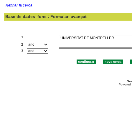
Refinar la cerca
Base de dades
fons : Formulari avançat
Cercar:
1
2
3
Sea
Powered