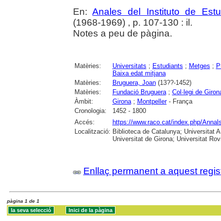
En:
Anales del Instituto de Es
(1968-1969) , p. 107-130 : il.
Notes a peu de pàgina.
Matèries:
Universitats
;
Estudiants
;
Metges
;
P
Baixa edat mitjana
Matèries:
Bruguera, Joan
(13??-1452)
Matèries:
Fundació Bruguera
;
Col·legi de Giron
Àmbit:
Girona
;
Montpeller
- França
Cronologia:
1452 - 1800
Accés:
https://www.raco.cat/index.php/Annals
Localització:
Biblioteca de Catalunya; Universitat 
Universitat de Girona; Universitat Rovir
Enllaç permanent a aquest regis
pàgina 1 de 1