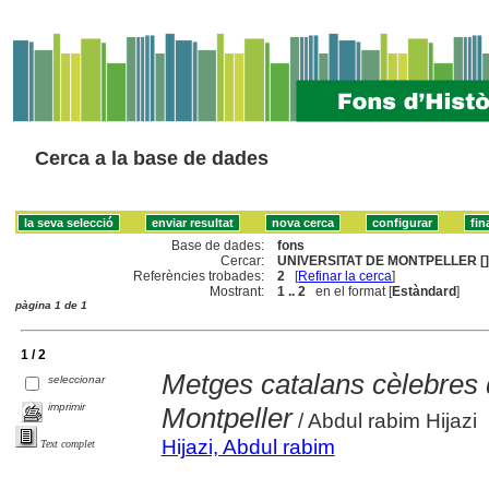
Cerca a la base de dades
Base de dades:
fons
Cercar:
UNIVERSITAT DE MONTPELLER [
Referències trobades:
2
[
Refinar la cerca
]
Mostrant:
1 .. 2
en el format [
Estàndard
]
pàgina 1 de 1
1 / 2
Metges catalans cèlebres 
seleccionar
imprimir
Montpeller
/ Abdul rabim Hijazi
Hijazi, Abdul rabim
Text complet