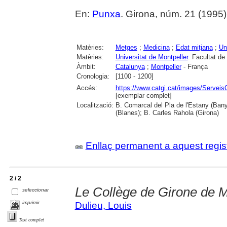
En:
Punxa
. Girona, núm. 21 (1995) , 
Matèries:
Metges
;
Medicina
;
Edat mitjana
;
Un
Matèries:
Universitat de Montpeller
. Facultat de
Àmbit:
Catalunya
;
Montpeller
- França
Cronologia:
[1100 - 1200]
Accés:
https://www.catgi.cat/images/Servei
[exemplar complet]
Localització:
B. Comarcal del Pla de l'Estany (Ban
(Blanes); B. Carles Rahola (Girona)
Enllaç permanent a aquest regis
2 / 2
Le Collège de Girone de M
seleccionar
imprimir
Dulieu, Louis
Text complet