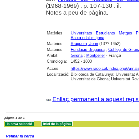
(1968-1969) , p. 107-130 : il.
Notes a peu de pàgina.
Matèries:
Universitats
;
Estudiants
;
Metges
;
P
Baixa edat mitjana
Matèries:
Bruguera, Joan
(13??-1452)
Matèries:
Fundació Bruguera
;
Col·legi de Giron
Àmbit:
Girona
;
Montpeller
- França
Cronologia:
1452 - 1800
Accés:
https://www.raco.cat/index.php/Annals
Localització:
Biblioteca de Catalunya; Universitat 
Universitat de Girona; Universitat Rovir
Enllaç permanent a aquest regis
pàgina 1 de 1
Refinar la cerca