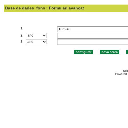
Base de dades
fons : Formulari avançat
Cercar:
1
2
3
Sea
Powered