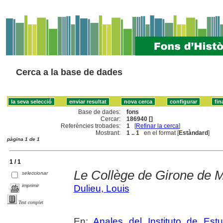
Cerca a la base de dades
Base de dades:
fons
Cercar:
186940 []
Referències trobades:
1
[
Refinar la cerca
]
Mostrant:
1 .. 1
en el format [
Estàndard
]
pàgina 1 de 1
1 / 1
Le Collège de Girone de M
seleccionar
imprimir
Dulieu, Louis
Text complet
En:
Anales del Instituto de Es