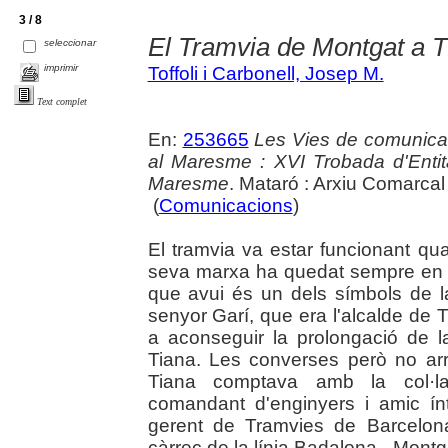
3 / 8
El Tramvia de Montgat a T
seleccionar
imprimir
Toffoli i Carbonell, Josep M.
Text complet
En:
253665
Les Vies de comunicaci
al Maresme : XVI Trobada d'Enti
Maresme
. Mataró : Arxiu Comarca
(
Comunicacions
)
El tramvia va estar funcionant qu
seva marxa ha quedat sempre en e
que avui és un dels símbols de la 
senyor Garí, que era l'alcalde de T
a aconseguir la prolongació de l
Tiana. Les converses però no ar
Tiana comptava amb la col·la
comandant d'enginyers i amic í
gerent de Tramvies de Barcelona
càrrec de la línia Badalona - Montg