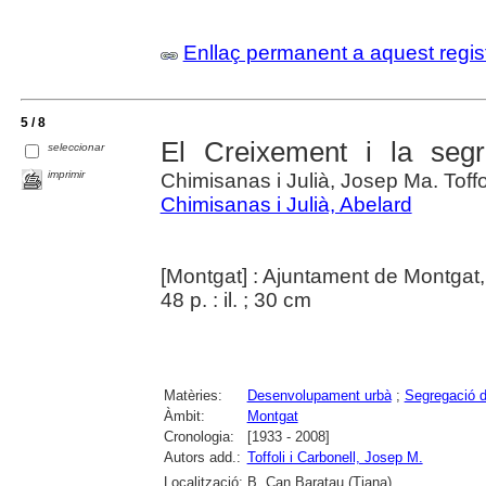
Enllaç permanent a aquest regis
5 / 8
El Creixement i la seg
seleccionar
imprimir
Chimisanas i Julià, Josep Ma. Toffo
Chimisanas i Julià, Abelard
[Montgat] : Ajuntament de Montgat,
48 p. : il. ; 30 cm
Matèries:
Desenvolupament urbà
;
Segregació d
Àmbit:
Montgat
Cronologia:
[1933 - 2008]
Autors add.:
Toffoli i Carbonell, Josep M.
Localització:
B. Can Baratau (Tiana)