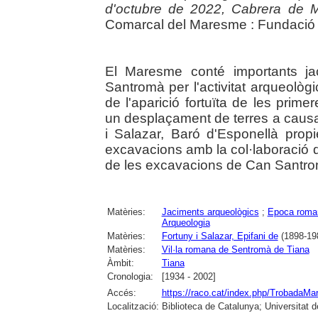
d'octubre de 2022, Cabrera de 
Comarcal del Maresme : Fundació B
El Maresme conté importants ja
Santromà per l'activitat arqueolò
de l'aparició fortuïta de les prim
un desplaçament de terres a causa 
i Salazar, Baró d'Esponellà prop
excavacions amb la col·laboració de
de les excavacions de Can Santromà
Matèries:
Jaciments arqueològics
;
Epoca roma
Arqueologia
Matèries:
Fortuny i Salazar, Epifani de
(1898-19
Matèries:
Vil·la romana de Sentromà de Tiana
Àmbit:
Tiana
Cronologia:
[1934 - 2002]
Accés:
https://raco.cat/index.php/TrobadaMa
Localització:
Biblioteca de Catalunya; Universitat 