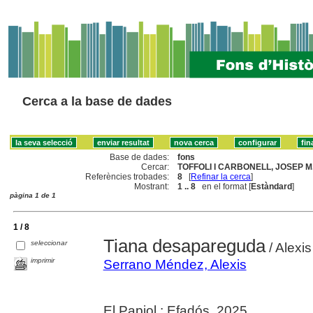
Cerca a la base de dades
Base de dades:
fons
Cercar:
TOFFOLI I CARBONELL, JOSEP M.
Referències trobades:
8
[
Refinar la cerca
]
Mostrant:
1 .. 8
en el format [
Estàndard
]
pàgina 1 de 1
1 / 8
Tiana desapareguda
seleccionar
/ Alexis
imprimir
Serrano Méndez, Alexis
El Papiol : Efadós, 2025