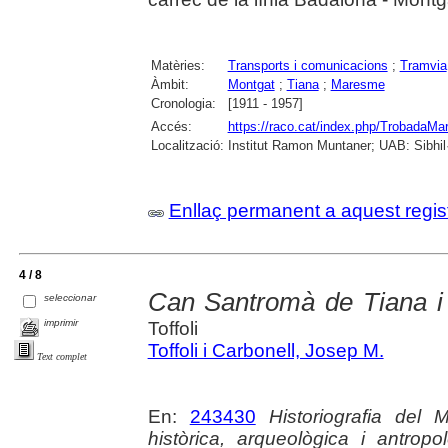
Matèries:
Transports i comunicacions
;
Tramvia
Àmbit:
Montgat
;
Tiana
;
Maresme
Cronologia:
[1911 - 1957]
Accés:
https://raco.cat/index.php/TrobadaMa
Localització:
Institut Ramon Muntaner; UAB: Sibhil·
Enllaç permanent a aquest regis
4 / 8
Can Santromà de Tiana i 
seleccionar
imprimir
Toffoli
Toffoli i Carbonell, Josep M.
Text complet
En:
243430
Historiografia del 
històrica, arqueològica i antro