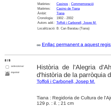
Matèries:
Casinos
;
Commemoració
Matèries:
Casino de Tiana
Àmbit:
Tiana
Cronologia:
1902 - 2002
Autors add.:
Toffoli i Carbonell, Josep M.
Localització:
B. Can Baratau (Tiana)
Enllaç permanent a aquest regis
8 / 8
Història de l'Alegria d'A
seleccionar
imprimir
d'història de la parròquia 
Toffoli i Carbonell, Josep M.
Tiana : Regidoria de Cultura de l'
129 p. : il. ; 21 cm