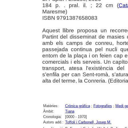
184 p. . pral. il. ; 22 cm (
Cat
Maresme)
ISBN 9791387658083
Aquest llibre proposa un recorr
Partint del disseminat de masies q
amb els camps de conreu, hortes,
passejada continua pel nucli que
entorn de la plaça i on feien cap e
comercials i els serveis. Un capíto
transport, atesa l'existència del
s'enfila per can Sent-romà, s'atur
alta del terme, la Conreria. (Editoria
Matèries:
Crònica gràfica
;
Fotografies
;
Medi ge
Àmbit:
Tiana
Cronologia:
[0000 - 1970]
Autors add.:
Toffoli i Carbonell, Josep M.