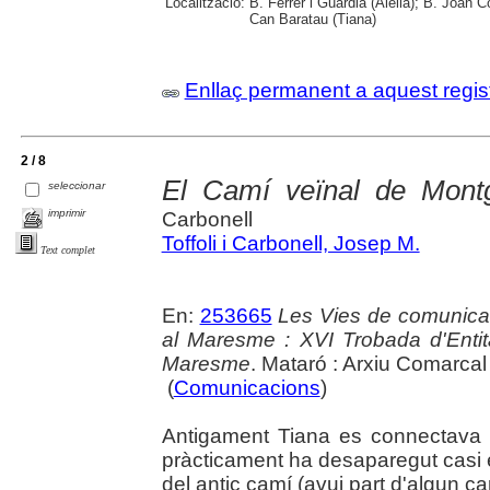
Localització:
B. Ferrer i Guàrdia (Alella); B. Joan 
Can Baratau (Tiana)
Enllaç permanent a aquest regis
2 / 8
El Camí veïnal de Mont
seleccionar
imprimir
Carbonell
Toffoli i Carbonell, Josep M.
Text complet
En:
253665
Les Vies de comunicaci
al Maresme : XVI Trobada d'Enti
Maresme
. Mataró : Arxiu Comarca
(
Comunicacions
)
Antigament Tiana es connectava
pràcticament ha desaparegut casi e
del antic camí (avui part d'algun c