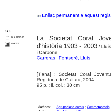
Enllaç permanent a aquest regis
6 / 8
La Societat Coral Jov
seleccionar
imprimir
d'història 1903 - 2003
/ Lluí
i Carbonell
Carreras i Fontserè, Lluís
[Tiana] : Societat Coral Joven
Regidoria de Cultura, 2004
95 p. : il. col. ; 30 cm
Matèries:
Agrupacions corals
;
Commemoració