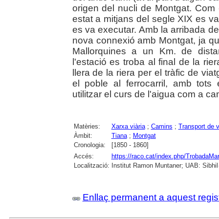
origen del nucli de Montgat. Com 
estat a mitjans del segle XIX es v
es va executar. Amb la arribada de
nova connexió amb Montgat, ja que
Mallorquines a un Km. de dista
l'estació es troba al final de la rie
llera de la riera per el tràfic de vi
el poble al ferrocarril, amb tots 
utilitzar el curs de l'aigua com a ca
Matèries:
Xarxa viària
;
Camins
;
Transport de v
Àmbit:
Tiana
;
Montgat
Cronologia:
[1850 - 1860]
Accés:
https://raco.cat/index.php/TrobadaMa
Localització:
Institut Ramon Muntaner; UAB: Sibhil·
Enllaç permanent a aquest regis