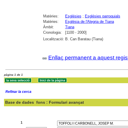
Matèries:
Esglésies
;
Esglésies parroquials
Matèries:
Església de l'Alegria de Tiana
Àmbit:
Tiana
Cronologia:
[1100 - 2000]
Localització:
B. Can Baratau (Tiana)
Enllaç permanent a aquest regis
pàgina 1 de 1
Refinar la cerca
Base de dades
fons : Formulari avançat
Cercar:
1