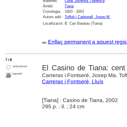
Matèries:
Coral Joventut Tianenca
Àmbit:
Tiana
Cronologia:
1903 - 2003
Autors add.:
Toffoli i Carbonell, Josep M.
Localització:
B. Can Baratau (Tiana)
Enllaç permanent a aquest regis
7 / 8
El Casino de Tiana: cent 
seleccionar
imprimir
Carreras i Fontserè, Josep Ma. Toff
Carreras i Fontserè, Lluís
[Tiana] : Casino de Tiana, 2002
295 p. : il. ; 24 cm