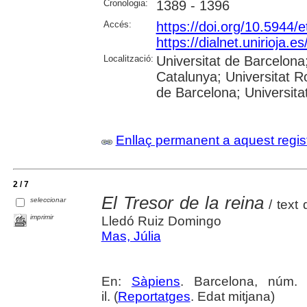
Cronologia:
1389 - 1396
Accés:
https://doi.org/10.5944/e
https://dialnet.unirioja.
Localització:
Universitat de Barcelona;
Catalunya; Universitat Ro
de Barcelona; Universita
Enllaç permanent a aquest regis
2 / 7
El Tresor de la reina
seleccionar
/ text
imprimir
Lledó Ruiz Domingo
Mas, Júlia
En:
Sàpiens
. Barcelona, núm.
il. (
Reportatges
. Edat mitjana)