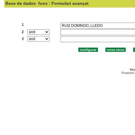
Base de dades
fons : Formulari avançat
Cercar:
1
2
3
Sea
Powered