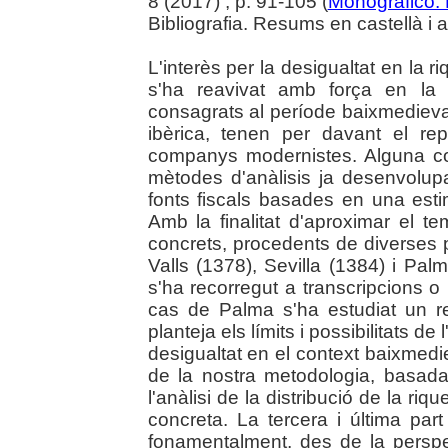
8 (2017) , p. 91-105 (
Monográfico.
Bibliografia. Resums en castellà i 
L'interès per la desigualtat en la r
s'ha reavivat amb força en la h
consagrats al període baixmedieva
ibèrica, tenen per davant el re
companys modernistes. Alguna cos
mètodes d'anàlisis ja desenvolup
fonts fiscals basades en una esti
Amb la finalitat d'aproximar el te
concrets, procedents de diverses 
Valls (1378), Sevilla (1384) i Palm
s'ha recorregut a transcripcions o 
cas de Palma s'ha estudiat un reg
planteja els límits i possibilitats de
desigualtat en el context baixmed
de la nostra metodologia, basada 
l'anàlisi de la distribució de la ri
concreta. La tercera i última part
fonamentalment, des de la perspe