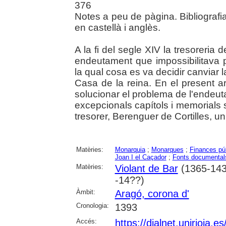
376
Notes a peu de pàgina. Bibliograf
en castellà i anglès.
A la fi del segle XIV la tresoreria d
endeutament que impossibilitava 
la qual cosa es va decidir canviar 
Casa de la reina. En el present ar
solucionar el problema de l'endeutam
excepcionals capítols i memorials s
tresorer, Berenguer de Cortilles, un
Matèries:
Monarquia
;
Monarques
;
Finances pú
Joan I el Caçador
;
Fonts documental
Matèries:
Violant de Bar
(1365-143
-14??)
Àmbit:
Aragó, corona d'
Cronologia:
1393
Accés:
https://dialnet.unirioja.