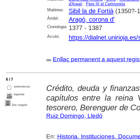
d'Aragó
;
Pere III el Cerimoniós
Matèries:
Sibil·la de Fortià
(1350?-1
Àmbit:
Aragó, corona d'
Cronologia:
1377 - 1387
Accés:
https://dialnet.unirioja.e
Enllaç permanent a aquest regis
6 / 7
Crédito, deuda y finanzas
seleccionar
imprimir
capítulos entre la reina
tesorero, Berenguer de Cor
Text complet
Ruiz Domingo, Lledó
En:
Historia. Instituciones. Docum