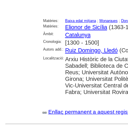
Matèries:
Baixa edat mitjana
;
Monarques
;
Don
Matèries:
Elionor de Sicília
(1363-1
Àmbit:
Catalunya
Cronologia:
[1300 - 1500]
Autors add.:
Ruiz Domingo, Lledó
(Col
Localització:
Arxiu Històric de la Ciut
Sabadell; Biblioteca de 
Reus; Universitat Autòno
Girona; Universitat Polit
Vic-Universitat Central 
Fabra; Universitat Rovira i
Enllaç permanent a aquest regis