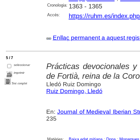
Cronologia:
1363 - 1365
Accés:
https://ruhm.es/index.ph
Enllaç permanent a aquest regis
5 / 7
Prácticas devocionales y 
seleccionar
imprimir
de Fortià, reina de la Cor
Lledó Ruiz Domingo
Text complet
Ruiz Domingo, Lledó
En:
Journal of Medieval Iberian St
235
Matèries:
Baixa edat mitjana
;
Dona
;
Monarques