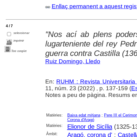
Enllaç permanent a aquest regis
4 / 7
"Nos ací ab plens poder
seleccionar
imprimir
lugarteniente del rey Ped
guerra contra Castilla (13
Text complet
Ruiz Domingo, Lledo
En:
RUHM : Revista Universitaria d
11, núm. 23 (2022) , p. 137-159 (
Es
Notes a peu de pàgina. Resums en 
Matèries:
Baixa edat mitjana
;
Pere III el Cerimo
Corona d'Aragó
Matèries:
Elionor de Sicília
(1325-1
Àmbit:
Aragó, corona d'
;
Castell