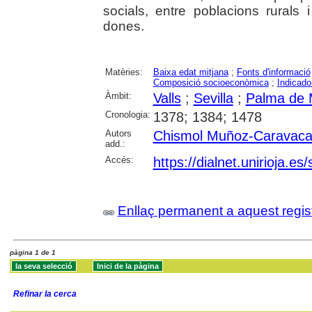
socials, entre poblacions rurals 
dones.
Matèries:
Baixa edat mitjana
;
Fonts d'informació
Composició socioeconòmica
;
Indicad
Àmbit:
Valls
;
Sevilla
;
Palma de 
Cronologia:
1378; 1384; 1478
Autors
Chismol Muñoz-Caravaca
add.:
Accés:
https://dialnet.unirioja.e
Enllaç permanent a aquest regis
pàgina 1 de 1
Refinar la cerca