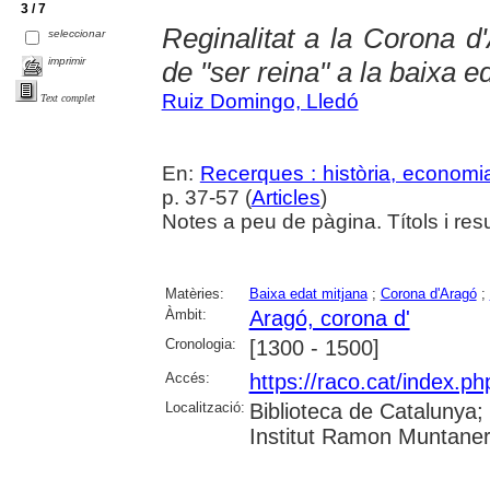
3 / 7
Reginalitat a la Corona d'
seleccionar
imprimir
de "ser reina" a la baixa e
Ruiz Domingo, Lledó
Text complet
En:
Recerques : història, economia
p. 37-57 (
Articles
)
Notes a peu de pàgina. Títols i res
Matèries:
Baixa edat mitjana
;
Corona d'Aragó
;
Àmbit:
Aragó, corona d'
Cronologia:
[1300 - 1500]
Accés:
https://raco.cat/index.p
Localització:
Biblioteca de Catalunya
Institut Ramon Muntaner;