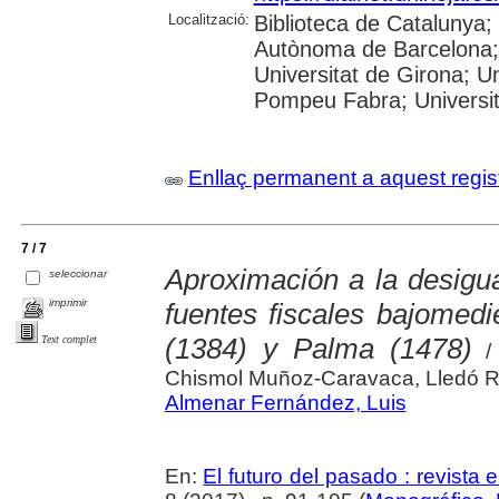
Localització:
Biblioteca de Catalunya; 
Autònoma de Barcelona; 
Universitat de Girona; Un
Pompeu Fabra; Universitat
Enllaç permanent a aquest regis
7 / 7
Aproximación a la desigu
seleccionar
imprimir
fuentes fiscales bajomedie
(1384) y Palma (1478)
Text complet
/ 
Chismol Muñoz-Caravaca, Lledó 
Almenar Fernández, Luis
En:
El futuro del pasado : revista e