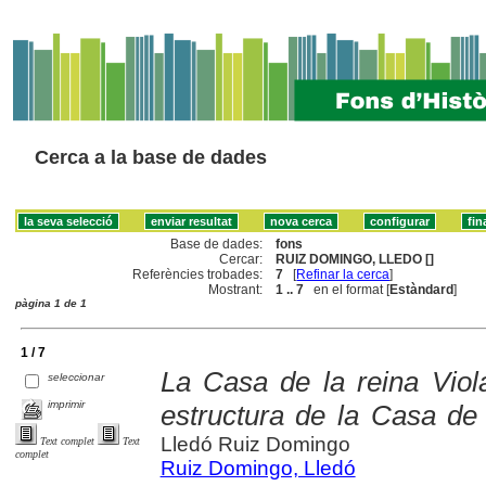
Cerca a la base de dades
Base de dades:
fons
Cercar:
RUIZ DOMINGO, LLEDO []
Referències trobades:
7
[
Refinar la cerca
]
Mostrant:
1 .. 7
en el format [
Estàndard
]
pàgina 1 de 1
1 / 7
La Casa de la reina Viol
seleccionar
imprimir
estructura de la Casa de
Lledó Ruiz Domingo
Text complet
Text
complet
Ruiz Domingo, Lledó