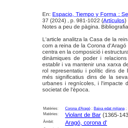
En:
Espacio, Tiempo y Forma : Seri
37 (2024) , p. 981-1022 (
Artículos
)
Notes a peu de pàgina. Bibliografi
L'article analitza la Casa de la re
com a reina de la Corona d'Aragó 
centra en la composició i estructur
dinàmiques de poder i relacions
establir i va mantenir una xarxa de
rol representatiu i polític dins de 
més significatius dins de la seva
urbanes i regnícoles, i l'impacte d
societat de l'època.
Matèries:
Corona d'Aragó
;
Baixa edat mitjana
;
Matèries:
Violant de Bar
(1365-143
Àmbit:
Aragó, corona d'