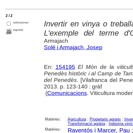
2 / 2
Invertir en vinya o treba
seleccionar
imprimir
L'exemple del terme d'Ol
Armajach
Solé i Armajach, Josep
En:
154195
El Món de la viticul
Penedès històric i al Camp de Tarr
del Penedès
. [Vilafranca del Pen
2013. p. 123-140 : gràf
(
Comunicacions
. Viticultura mod
Matèries:
Agricultura
;
Propietaris agraris
;
Inver
Transformació agrària
;
Indústria viní
Matèries:
Raventós i Marcer, Pau