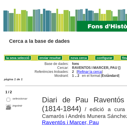
Cerca a la base de dades
Base de dades:
fons
Cercar:
RAVENTOS I MARCER, PAU []
Referències trobades:
2
[
Refinar la cerca
]
Mostrant:
1 .. 2
en el format [
Estàndard
]
pàgina 1 de 1
1 / 2
Diari de Pau Raventós 
seleccionar
imprimir
(1814-1844)
/ edició a cura
Camarós i Andrés Munera Sánche
Raventós i Marcer, Pau