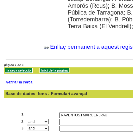
Amorós (Reus); B. Mossè
Pública de Tarragona; B
(Torredembarra); B. Públ
Terra Baixa (El Vendrell)
Enllaç permanent a aquest regis
pàgina 1 de 1
Refinar la cerca
Base de dades
fons : Formulari avançat
Cercar:
1
2
3