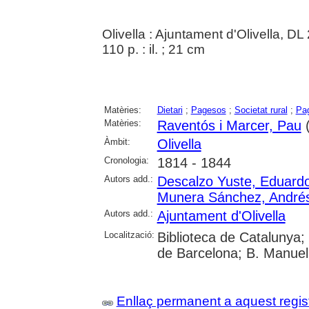
Olivella : Ajuntament d'Olivella, DL
110 p. : il. ; 21 cm
Matèries:
Dietari
;
Pagesos
;
Societat rural
;
Pa
Matèries:
Raventós i Marcer, Pau
(
Àmbit:
Olivella
Cronologia:
1814 - 1844
Autors add.:
Descalzo Yuste, Eduard
Munera Sánchez, André
Autors add.:
Ajuntament d'Olivella
Localització:
Biblioteca de Catalunya; U
de Barcelona; B. Manuel
Enllaç permanent a aquest regis