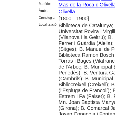
Matèries:
Mas de la Roca d'Olivell
Àmbit:
Olivella
Cronologia:
[1800 - 1900]
Localització:
Biblioteca de Catalunya;
Universitat Rovira i Virg
(Vilanova i la Geltrú); B
Ferrer i Guàrdia (Alella)
(Sitges); B. Manuel de P
Biblioteca Ramon Bosch 
Torras i Bages (Vilafran
de l'Arboç; B. Municipal
Penedès); B. Ventura Gas
(Cambrils); B. Municipal
Bibliocreixell (Creixell
(l'Espluga de Francolí);
Estrem i Fa (Falset); B.
Mn. Joan Baptista Many
(Girona); B. Comarcal J
Josep Conangla i Fontani