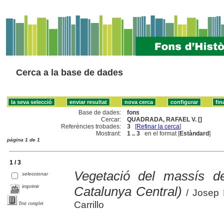
Cerca a la base de dades
Base de dades:
fons
Cercar:
QUADRADA, RAFAEL V. []
Referències trobades:
3
[
Refinar la cerca
]
Mostrant:
1 .. 3
en el format [
Estàndard
]
pàgina 1 de 1
1 / 3
Vegetació del massís d
seleccionar
imprimir
Catalunya Central)
/ Josep 
Carrillo
Text complet