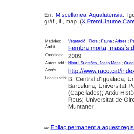
En:
Miscellanea Aqualatensia
. Ig
gràf., il., map. (
X Premi Jaume Car
Matèries:
Vegetació
;
Flora
;
Fauna
;
Arbres
;
Pa
Àmbit:
Fembra morta, massís d
Cronologia:
2009
Autors add.:
Ninot i Sugrañes, Josep Maria
;
Quadr
Accés:
http://www.raco.cat/ind
Localització:
B. Central d'Igualada; Un
Barcelona; Universitat Po
(Capellades); Arxiu Histò
Reus; Universitat de Gir
Muntaner
Enllaç permanent a aquest regis