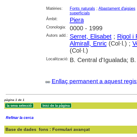
Matèries:
Fonts naturals
;
Abastament d'aigües
superficials
Àmbit:
Piera
Cronologia:
0000 - 1999
Autors add.:
Serret, Elisabet
;
Rigol i
Almirall, Enric
(Col·l.) ;
V
(Col·l.)
Localització:
B. Central d'Igualada; B.
Enllaç permanent a aquest regis
pàgina 1 de 1
Refinar la cerca
Base de dades
fons : Formulari avançat