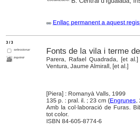
B. Central d'Igualada; I
Enllaç permanent a aquest regis
3 / 3
Fonts de la vila i terme d
seleccionar
imprimir
Parera, Rafael Quadrada, [et al.] 
Ventura, Jaume Almirall, [et al.]
[Piera] : Romanyà Valls, 1999
135 p. : pral. il. ; 23 cm (
Engrunes
,
Amb la col·laboració de Furas. B
tot color.
ISBN 84-605-8774-6