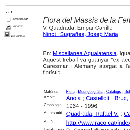
2 / 3
Flora del Massís de la Fe
seleccionar
imprimir
V. Quadrada, Empar Carrillo
Ninot i Sugrañes, Josep Maria
Text complet
En:
Miscellanea Aqualatensia
. Igu
Aquest treball va guanyar "ex ae
Caresmar i Alemany atorgat a l'a
florístic.
Matèries:
Flora
;
Medi geogràfic
;
Catàlegs
;
Bot
Àmbit:
Anoia
;
Castellolí
;
Bruc, 
Cronologia:
1964 - 1996
Autors add.:
Quadrada, Rafael V.
;
Ca
Accés:
http://www.raco.cat/ind
Localització: