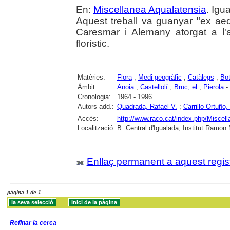
En:
Miscellanea Aqualatensia
. Igu
Aquest treball va guanyar "ex ae
Caresmar i Alemany atorgat a l'a
florístic.
Matèries:
Flora
;
Medi geogràfic
;
Catàlegs
;
Bot
Àmbit:
Anoia
;
Castellolí
;
Bruc, el
;
Pierola
- 
Cronologia:
1964 - 1996
Autors add.:
Quadrada, Rafael V.
;
Carrillo Ortuño
Accés:
http://www.raco.cat/index.php/Miscel
Localització:
B. Central d'Igualada; Institut Ramon
Enllaç permanent a aquest regis
pàgina 1 de 1
Refinar la cerca