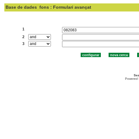
Base de dades
fons : Formulari avançat
Cercar:
1
2
3
Sea
Powered