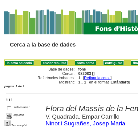
Cerca a la base de dades
Base de dades:
fons
Cercar:
082083 []
Referències trobades:
1
[
Refinar la cerca
]
Mostrant:
1 .. 1
en el format [
Estàndard
]
pàgina 1 de 1
1 / 1
Flora del Massís de la Fe
seleccionar
imprimir
V. Quadrada, Empar Carrillo
Ninot i Sugrañes, Josep Maria
Text complet