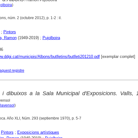
/ Ramon Pujolboira
olboira
)
bons, núm. 2 (octubre 2012), p. 1-2 : il.
;
Pintors
ra, Ramon
(1949-2019) ;
Pujolboira
86
w.ddgi.cat/municipis/Albons/butlletins/butlleti201210.pdf
[exemplar complet]
aquest registre
is i dibuixos a la Sala Municipal d'Exposicions. Valls,
vensol
Davensol
)
época. Año XLI, Núm. 293 (septiembre 1970), p. 5-7
;
Pintors
;
Exposicions artístiques