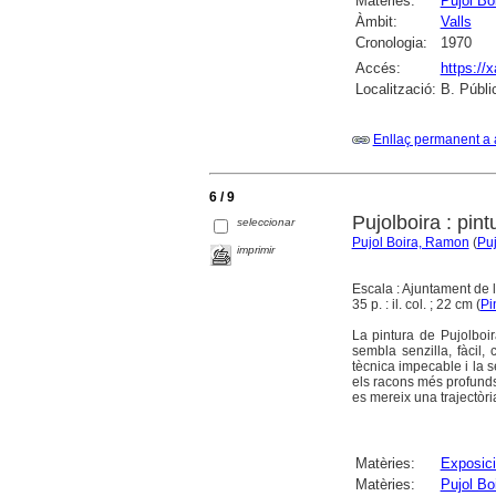
Matèries:
Pujol Bo
Àmbit:
Valls
Cronologia:
1970
Accés:
https://
Localització:
B. Públi
Enllaç permanent a 
6 / 9
Pujolboira : pint
seleccionar
Pujol Boira, Ramon
(
Puj
imprimir
Escala : Ajuntament de 
35 p. : il. col. ; 22 cm (
Pi
La pintura de Pujolboi
sembla senzilla, fàcil
tècnica impecable i la se
els racons més profunds
es mereix una trajectòri
Matèries:
Exposici
Matèries:
Pujol Bo