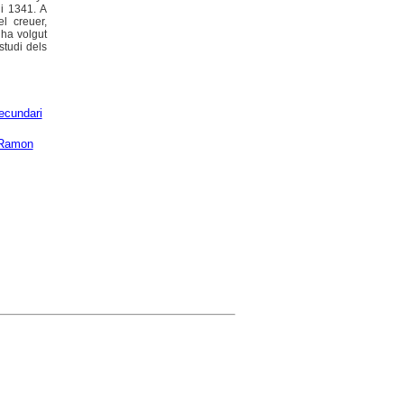
 i 1341. A
l creuer,
 ha volgut
estudi dels
cundari
 Ramon