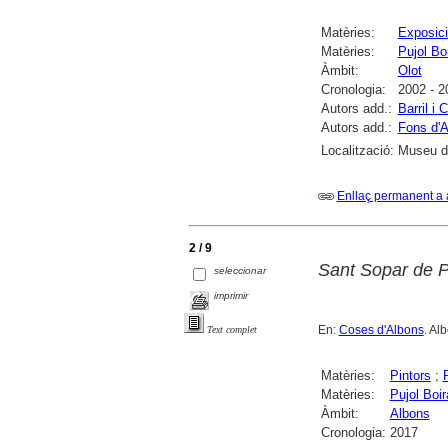
Matèries:
Exposici
Matèries:
Pujol Bo
Àmbit:
Olot
Cronologia:
2002 - 2
Autors add.:
Barril i 
Autors add.:
Fons d'A
Localització:
Museu de
Enllaç permanent a 
2 / 9
Sant Sopar de P
seleccionar
imprimir
En:
Coses d'Albons
. Al
Text complet
Matèries:
Pintors
;
Matèries:
Pujol Boi
Àmbit:
Albons
Cronologia:
2017