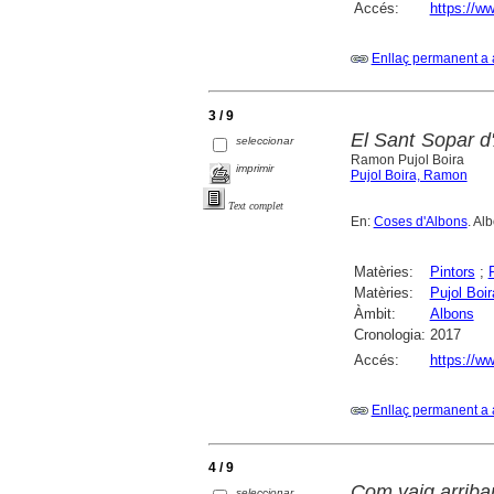
Accés:
https://w
Enllaç permanent a 
3 / 9
El Sant Sopar d'
seleccionar
Ramon Pujol Boira
imprimir
Pujol Boira, Ramon
Text complet
En:
Coses d'Albons
. Al
Matèries:
Pintors
;
Matèries:
Pujol Boi
Àmbit:
Albons
Cronologia:
2017
Accés:
https://w
Enllaç permanent a 
4 / 9
Com vaig arriba
seleccionar