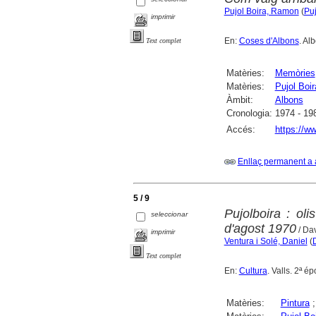
Pujol Boira, Ramon
(
Puj
imprimir
En:
Coses d'Albons
. Al
Text complet
Matèries:
Memòries
Matèries:
Pujol Boi
Àmbit:
Albons
Cronologia:
1974 - 19
Accés:
https://ww
Enllaç permanent a 
5 / 9
Pujolboira : ol
seleccionar
d'agost 1970
/ Da
imprimir
Ventura i Solé, Daniel
(
Text complet
En:
Cultura
. Valls. 2ª 
Matèries:
Pintura