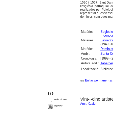
1520 i 1567. Sant Dalm
l'església parroquial 
realitzades per Pujolboi
representar dues vessants 
dominics, com dues mane
Matèries:
Esglésie
;
Iconogr
Matèries:
Salvador
(1949-20
Matèries:
Dominic
Àmbit:
Santa C
Cronologia:
[1999 - 
Autors add.:
Taberner
Localització:
Bibliote
Enllaç permanent a 
8 / 9
Vint-i-cinc arti
seleccionar
Amir, Xavier
imprimir