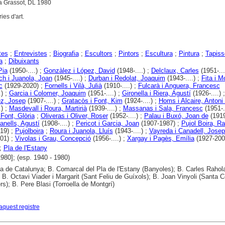
la Grassot, DL 1980
ies d'art.
tes
;
Entrevistes
;
Biografia
;
Escultors
;
Pintors
;
Escultura
;
Pintura
;
Tapiss
a
;
Dibuixants
Pia
(1950-....) ;
Gonzàlez i López, David
(1948-....) ;
Delclaux, Carles
(1951-....
h i Juanola, Joan
(1945-....) ;
Durban i Redolat, Joaquim
(1943-....) ;
Fita i M
c
(1929-2020) ;
Fornells i Vilà, Julià
(1910-....) ;
Fulcarà i Anguera, Francesc
.) ;
Garcia i Colomer, Joaquim
(1951-....) ;
Gironella i Riera, Agustí
(1926-....) 
ez, Josep
(1907-....) ;
Gratacòs i Font, Kim
(1924-....) ;
Homs i Alcaire, Antoni 
.) ;
Masdevall i Roura, Martirià
(1939-....) ;
Massanas i Sala, Francesc
(1951-..
 Font, Glòria
;
Oliveras i Oliver, Roser
(1952-....) ;
Palau i Buxó, Joan de
(1919-
lanells, Agustí
(1908-....) ;
Pericot i Garcia, Joan
(1907-1987) ;
Pujol Boira, R
19) ;
Pujolboira
;
Roura i Juanola, Lluís
(1943-....) ;
Vayreda i Canadell, Josep
01) ;
Vivolas i Grau, Concepció
(1956-....) ;
Xargay i Pagès, Emília
(1927-200
;
Pla de l'Estany
1980]; (esp. 1940 - 1980)
ca de Catalunya; B. Comarcal del Pla de l'Estany (Banyoles); B. Carles Rahol
; B. Octavi Viader i Margarit (Sant Feliu de Guíxols); B. Joan Vinyoli (Santa 
rs); B. Pere Blasi (Torroella de Montgrí)
aquest registre