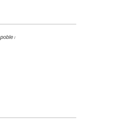
 poble
/