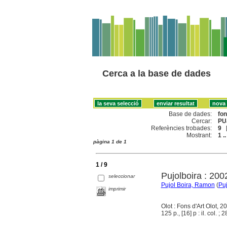
Cerca a la base de dades
Base de dades:
fo
Cercar:
PU
Referències trobades:
9
Mostrant:
1 ..
pàgina 1 de 1
1 / 9
Pujolboira : 20
seleccionar
Pujol Boira, Ramon
(
Puj
imprimir
Olot : Fons d'Art Olot, 2
125 p., [16] p : il. col. ; 