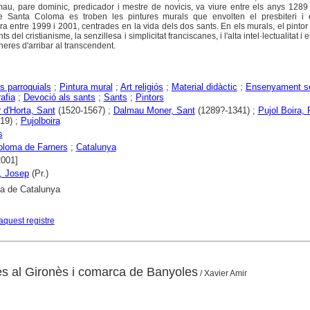
au, pare dominic, predicador i mestre de novicis, va viure entre els anys 1289
de Santa Coloma es troben les pintures murals que envolten el presbiteri i e
ra entre 1999 i 2001, centrades en la vida dels dos sants. En els murals, el pintor
del cristianisme, la senzillesa i simplicitat franciscanes, i l'alta intel·lectualitat i 
res d'arribar al transcendent.
s parroquials
;
Pintura mural
;
Art religiós
;
Material didàctic
;
Ensenyament se
afia
;
Devoció als sants
;
Sants
;
Pintors
 d'Horta, Sant
(1520-1567) ;
Dalmau Moner, Sant
(1289?-1341) ;
Pujol Boira,
19) ;
Pujolboira
s
oloma de Farners
;
Catalunya
2001]
, Josep
(Pr.)
ca de Catalunya
aquest registre
stes al Gironès i comarca de Banyoles
/ Xavier Amir