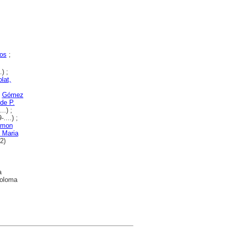
os
;
) ;
olat,
;
Gómez
de P.
..) ;
....) ;
amon
 Maria
2)
a
Coloma