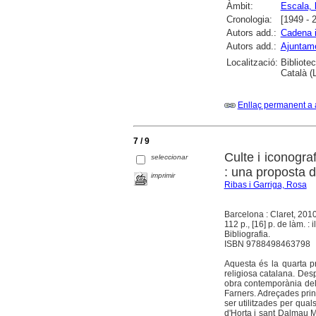
Àmbit:
Escala, l
Cronologia:
[1949 - 
Autors add.:
Cadena i
Autors add.:
Ajuntame
Localització:
Bibliote
Català (
Enllaç permanent a 
7 / 9
Culte i iconogr
seleccionar
: una proposta d
imprimir
Ribas i Garriga, Rosa
Barcelona : Claret, 201
112 p., [16] p. de làm. : i
Bibliografia.
ISBN 9788498463798
Aquesta és la quarta pr
religiosa catalana. Desp
obra contemporània del
Farners. Adreçades prin
ser utilitzades per qual
d'Horta i sant Dalmau M