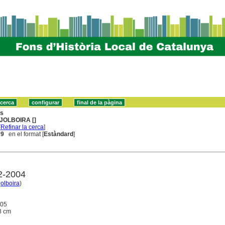
ns
JOLBOIRA []
[
Refinar la cerca
]
 9
en el format [
Estàndard
]
02-2004
olboira
)
005
28 cm