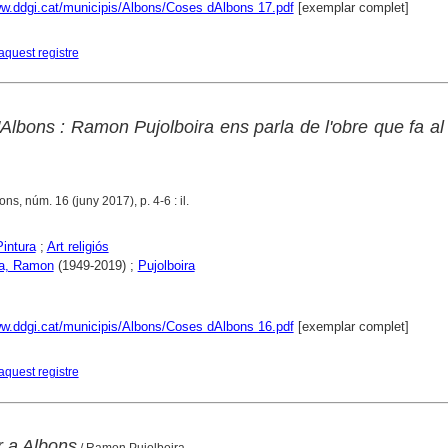
ww.ddgi.cat/municipis/Albons/Coses dAlbons 17.pdf
[exemplar complet]
aquest registre
Albons : Ramon Pujolboira ens parla de l'obre que fa al
bons, núm. 16 (juny 2017), p. 4-6 : il.
Pintura
;
Art religiós
ra, Ramon
(1949-2019) ;
Pujolboira
ww.ddgi.cat/municipis/Albons/Coses dAlbons 16.pdf
[exemplar complet]
aquest registre
r a Albons