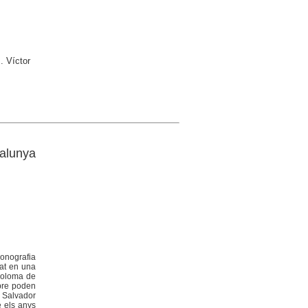
. Víctor
talunya
conografia
rat en una
 Coloma de
ibre poden
t Salvador
e els anys