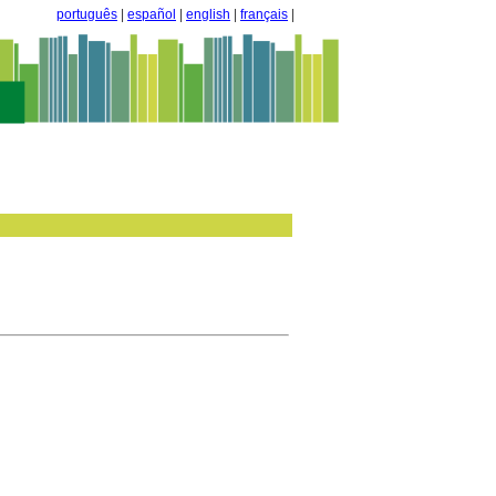
português
|
español
|
english
|
français
|