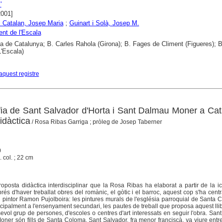
'
2001]
 Catalan, Josep Maria
;
Guinart i Solà, Josep M.
nt de l'Escala
ca de Catalunya; B. Carles Rahola (Girona); B. Fages de Climent (Figueres); B
L'Escala)
aquest registre
afia de Sant Salvador d'Horta i Sant Dalmau Moner a Ca
idàctica
/ Rosa Ribas Garriga ; pròleg de Josep Taberner
0
l. col. ; 22 cm
oposta didàctica interdisciplinar que la Rosa Ribas ha elaborat a partir de la i
rés d'haver treballat obres del romànic, el gòtic i el barroc, aquest cop s'ha cent
 pintor Ramon Pujolboira: les pintures murals de l'església parroquial de Santa
cipalment a l'ensenyament secundari, les pautes de treball que proposa aquest ll
sevol grup de persones, d'escoles o centres d'art interessats en seguir l'obra. San
oner són fills de Santa Coloma. Sant Salvador, fra menor franciscà, va viure entr