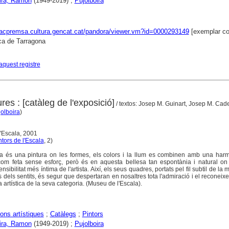
ira, Ramon
(1949-2019) ;
Pujolboira
xacpremsa.cultura.gencat.cat/pandora/viewer.vm?id=0000293149
[exemplar co
ca de Tarragona
aquest registre
ures : [catàleg de l'exposició]
/ textos: Josep M. Guinart, Josep M. Cad
olboira
)
l'Escala, 2001
ntors de l'Escala
, 2)
ra és una pintura on les formes, els colors i la llum es combinen amb una har
, com feta sense esforç, però és en aquesta bellesa tan espontània i natural on
nsibilitat més íntima de l'artista. Així, els seus quadres, portats pel fil subtil de la 
 dels sentits, és segur que despertaran en nosaltres tota l'admiració i el reconei
a artística de la seva categoria. (Museu de l'Escala).
ons artístiques
;
Catàlegs
;
Pintors
ira, Ramon
(1949-2019) ;
Pujolboira