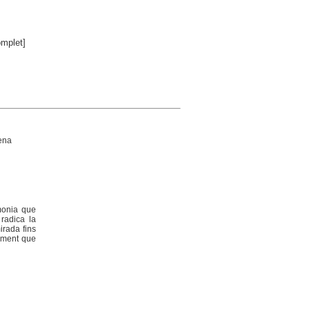
mplet]
ena
monia que
 radica la
mirada fins
xement que