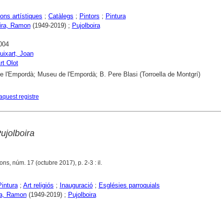
ons artístiques
;
Catàlegs
;
Pintors
;
Pintura
ira, Ramon
(1949-2019) ;
Pujolboira
004
Cuixart, Joan
rt Olot
 l'Empordà; Museu de l'Empordà; B. Pere Blasi (Torroella de Montgrí)
aquest registre
ujolboira
bons, núm. 17 (octubre 2017), p. 2-3 : il.
Pintura
;
Art religiós
;
Inauguració
;
Esglésies parroquials
ra, Ramon
(1949-2019) ;
Pujolboira