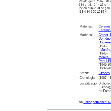
Palafrugell : Rosa Este
134 p. : il. ; 24 * 23 cm
Inclou publicitat de galer
ISBN 84-300-2515-4
Matèries:
Ceramis
Ceràmic
Matèries:
Crozet, 
Domènec
Domène
(1933-...
i Martín
(1945-...
Morera i
Pera i P
(1949-20
(1932-20
Àmbit:
Gironès
Cronologia:
[1907 - 
Localització:
Bibliote
(Girona)
de Farne
Enllaç permanent a 