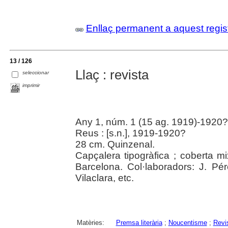
Enllaç permanent a aquest regis
13 / 126
Llaç : revista
seleccionar
imprimir
Any 1, núm. 1 (15 ag. 1919)-1920?
Reus : [s.n.], 1919-1920?
28 cm. Quinzenal.
Capçalera tipogràfica ; coberta m
Barcelona. Col·laboradors: J. Pér
Vilaclara, etc.
Matèries:
Premsa literària
;
Noucentisme
;
Revi