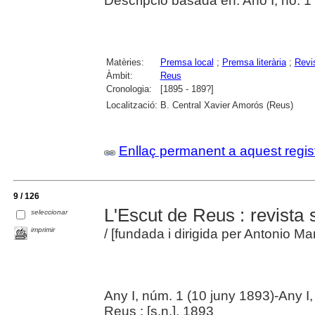
Descripció basada en: Año I, no. 1 
Matèries:
Premsa local
;
Premsa literària
;
Revi
Àmbit:
Reus
Cronologia:
[1895 - 189?]
Localització:
B. Central Xavier Amorós (Reus)
Enllaç permanent a aquest regis
9 / 126
L'Escut de Reus : revista s
seleccionar
imprimir
/ [fundada i dirigida per Antonio Ma
Any I, núm. 1 (10 juny 1893)-Any I
Reus : [s.n.], 1893