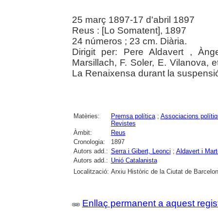
25 març 1897-17 d'abril 1897
Reus : [Lo Somatent], 1897
24 números ; 23 cm. Diària.
Dirigit per: Pere Aldavert , Àng
Marsillach, F. Soler, E. Vilanova, e
La Renaixensa durant la suspensió
Matèries:
Premsa política
;
Associacions políti
Revistes
Àmbit:
Reus
Cronologia:
1897
Autors add.:
Serra i Gibert, Leonci
;
Aldavert i Mart
Autors add.:
Unió Catalanista
Localització:
Arxiu Històric de la Ciutat de Barcelo
Enllaç permanent a aquest regis