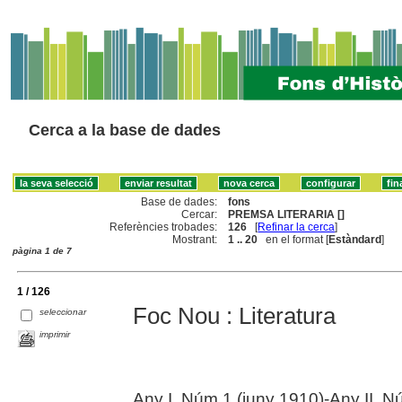
Cerca a la base de dades
Base de dades:
fons
Cercar:
PREMSA LITERARIA []
Referències trobades:
126
[
Refinar la cerca
]
Mostrant:
1 .. 20
en el format [
Estàndard
]
pàgina 1 de 7
1 / 126
Foc Nou : Literatura
seleccionar
imprimir
Any I, Núm.1 (juny 1910)-Any II, Nú