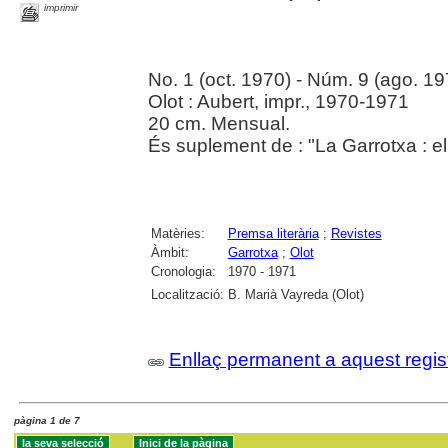
imprimir
No. 1 (oct. 1970) - Núm. 9 (ago. 19
Olot : Aubert, impr., 1970-1971
20 cm. Mensual.
És suplement de : "La Garrotxa : e
Matèries:
Premsa literària
;
Revistes
Àmbit:
Garrotxa
;
Olot
Cronologia:
1970 - 1971
Localització:
B. Marià Vayreda (Olot)
Enllaç permanent a aquest regis
pàgina 1 de 7