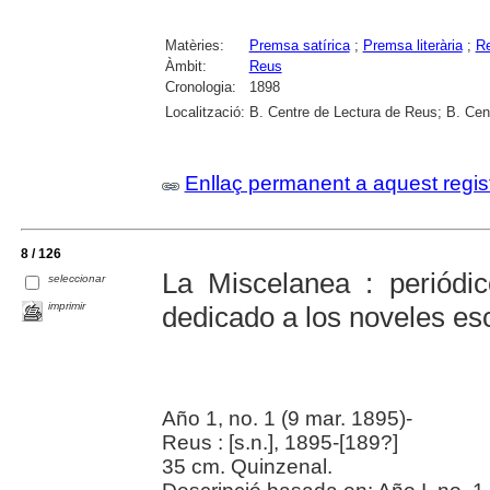
Matèries:
Premsa satírica
;
Premsa literària
;
Re
Àmbit:
Reus
Cronologia:
1898
Localització:
B. Centre de Lectura de Reus; B. Cen
Enllaç permanent a aquest regis
8 / 126
La Miscelanea : periódic
seleccionar
imprimir
dedicado a los noveles esc
Año 1, no. 1 (9 mar. 1895)-
Reus : [s.n.], 1895-[189?]
35 cm. Quinzenal.