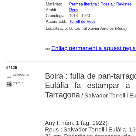
Matèries:
Premsa literària
;
Poesia
;
Revistes
Àmbit:
Reus
Cronologia:
1918 - 1920
Autors add.:
Torrell de Reus
Localització:
B. Central Xavier Amorós (Reus)
Enllaç permanent a aquest regis
4 / 126
Boira : fulla de pan-tarra
seleccionar
imprimir
Eulàlia fa estampar a
Tarragona
/ Salvador Torrell i Eu
Any I, núm. 1 (ag. 1922)-
Reus : Salvador Torrell i Eulàlia, 1