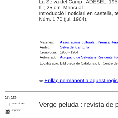
La Selva del Camp : ADESEL, 19
Il. ; 25 cm. Mensual.
Introducció i noticiari en castellà,
Núm. 1 70 (jul. 1964).
Matèries:
Associacions culturals
;
Premsa literà
Àmbit:
Selva del Camp, la
Cronologia:
1953 - 1964
Autors add.:
Agrupació de Selvatans Residents For
Localització:
Biblioteca de Catalunya; B. Centre d
Enllaç permanent a aquest regis
17 / 126
Verge peluda : revista de pè
seleccionar
imprimir