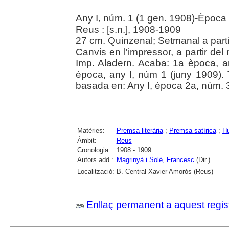
Any I, núm. 1 (1 gen. 1908)-Època 
Reus : [s.n.], 1908-1909
27 cm. Quinzenal; Setmanal a parti
Canvis en l'impressor, a partir de
Imp. Aladern. Acaba: 1a època, a
època, any I, núm 1 (juny 1909). T
basada en: Any I, època 2a, núm. 3
Matèries:
Premsa literària
;
Premsa satírica
;
Hu
Àmbit:
Reus
Cronologia:
1908 - 1909
Autors add.:
Magrinyà i Solé, Francesc
(Dir.)
Localització:
B. Central Xavier Amorós (Reus)
Enllaç permanent a aquest regis