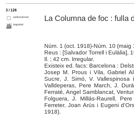
3 / 126
La Columna de foc : fulla d
seleccionar
imprimir
Núm. 1 (oct. 1918)-Núm. 10 (maig
Reus : [Salvador Torrell i Eulàlia],
Il. ; 42 cm. Irregular.
Existeix ed. facs: Barcelona : Delst
Josep M. Prous i Vila, Gabriel 
Sucre, J. Simó, V. Vallespinosa 
Valldeperas, Pere March, J. Durá
Ferraté, Angel Samblancat, Ventur
Folguera, J. Millás-Raurell, Per
Ferreter, Joan Arús i Eugeni d'Or
1918).