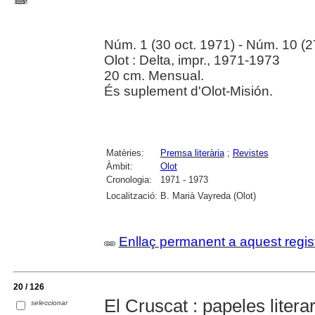
Núm. 1 (30 oct. 1971) - Núm. 10 (2
Olot : Delta, impr., 1971-1973
20 cm. Mensual.
És suplement d'Olot-Misión.
Matèries:
Premsa literària
;
Revistes
Àmbit:
Olot
Cronologia:
1971 - 1973
Localització:
B. Marià Vayreda (Olot)
Enllaç permanent a aquest regis
20 / 126
El Cruscat : papeles litera
seleccionar