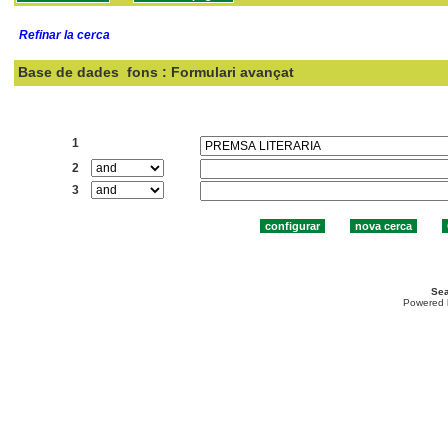
Refinar la cerca
Base de dades
fons : Formulari avançat
Cercar:
1
2
3
Sea
Powered