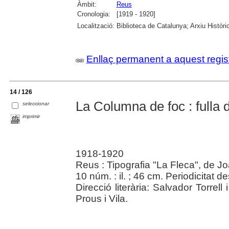
Àmbit:
Reus
Cronologia:
[1919 - 1920]
Localització:
Biblioteca de Catalunya; Arxiu Històri
Enllaç permanent a aquest regis
14 / 126
La Columna de foc : fulla d
seleccionar
imprimir
1918-1920
Reus : Tipografia "La Fleca", de 
10 núm. : il. ; 46 cm. Periodicitat 
Direcció literària: Salvador Torrell
Prous i Vila.