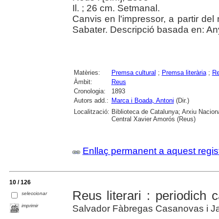
Il. ; 26 cm. Setmanal.
Canvis en l'impressor, a partir de
Sabater. Descripció basada en: Any
Matèries:
Premsa cultural
;
Premsa literària
;
Re
Àmbit:
Reus
Cronologia:
1893
Autors add.:
Marca i Boada, Antoni
(Dir.)
Localització:
Biblioteca de Catalunya; Arxiu Nacion
Central Xavier Amorós (Reus)
Enllaç permanent a aquest regis
10 / 126
Reus literari : periodich ca
seleccionar
imprimir
Salvador Fàbregas Casanovas i Ja