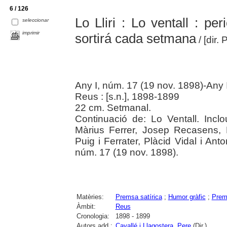
6 / 126
Lo Lliri : Lo ventall : per
seleccionar
imprimir
sortirá cada setmana
/ [dir.
Any I, núm. 17 (19 nov. 1898)-Any 
Reus : [s.n.], 1898-1899
22 cm. Setmanal.
Continuació de: Lo Ventall. Inclou
Màrius Ferrer, Josep Recasens, 
Puig i Ferrater, Plàcid Vidal i Ant
núm. 17 (19 nov. 1898).
Matèries:
Premsa satírica
;
Humor gràfic
;
Prems
Àmbit:
Reus
Cronologia:
1898 - 1899
Autors add.:
Cavallé i Llagostera, Pere
(Dir.)