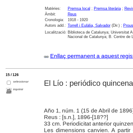
Matèries:
Premsa local
;
Premsa literària
;
Revi
Àmbit:
Reus
Cronologia:
1918 - 1920
Autors add.:
Torrell i Eulàlia, Salvador
(Dir.) ;
Prous
Localització:
Biblioteca de Catalunya; Universitat 
Nacional de Catalunya; B. Centre de 
Enllaç permanent a aquest regis
15 / 126
El Lío : periódico quincenal
seleccionar
imprimir
Año 1, núm. 1 (15 de Abril de 1896
Reus : [s.n.], 1896-[18??]
33 cm. Periodicitat anterior quinze
Les dimensions canvien. A partir d