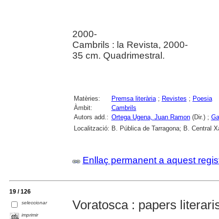
2000-
Cambrils : la Revista, 2000-
35 cm. Quadrimestral.
Matèries:
Premsa literària
;
Revistes
;
Poesia
Àmbit:
Cambrils
Autors add.:
Ortega Ugena, Juan Ramon
(Dir.) ;
Ga
Localització:
B. Pública de Tarragona; B. Central 
Enllaç permanent a aquest regis
19 / 126
Voratosca : papers literari
seleccionar
imprimir