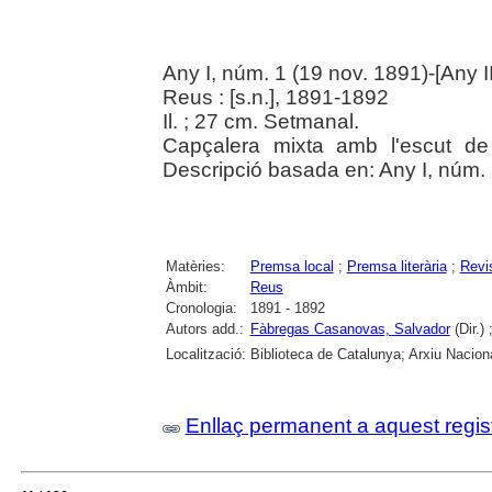
Any I, núm. 1 (19 nov. 1891)-[Any II
Reus : [s.n.], 1891-1892
Il. ; 27 cm. Setmanal.
Capçalera mixta amb l'escut de 
Descripció basada en: Any I, núm. 
Matèries:
Premsa local
;
Premsa literària
;
Revi
Àmbit:
Reus
Cronologia:
1891 - 1892
Autors add.:
Fàbregas Casanovas, Salvador
(Dir.) 
Localització:
Biblioteca de Catalunya; Arxiu Nacion
Enllaç permanent a aquest regis