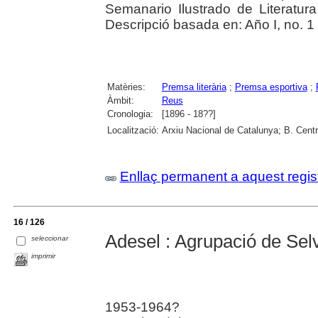
Semanario Ilustrado de Literatura
Descripció basada en: Año I, no. 1 
Matèries:
Premsa literària
;
Premsa esportiva
;
Àmbit:
Reus
Cronologia:
[1896 - 18??]
Localització:
Arxiu Nacional de Catalunya; B. Cent
Enllaç permanent a aquest regis
16 / 126
Adesel : Agrupació de Sel
seleccionar
imprimir
1953-1964?