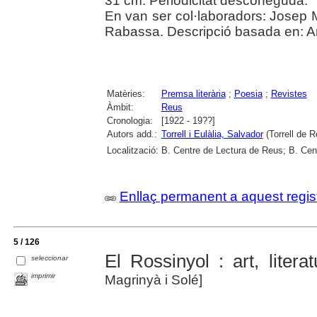
31 cm. Periodicitat desconeguda.
En van ser col·laboradors: Josep M.
Rabassa. Descripció basada en: An
Matèries:
Premsa literària
;
Poesia
;
Revistes
Àmbit:
Reus
Cronologia:
[1922 - 19??]
Autors add.:
Torrell i Eulàlia, Salvador
(Torrell de R
Localització:
B. Centre de Lectura de Reus; B. Cen
Enllaç permanent a aquest regis
5 / 126
El Rossinyol : art, liter
seleccionar
imprimir
Magrinyà i Solé]