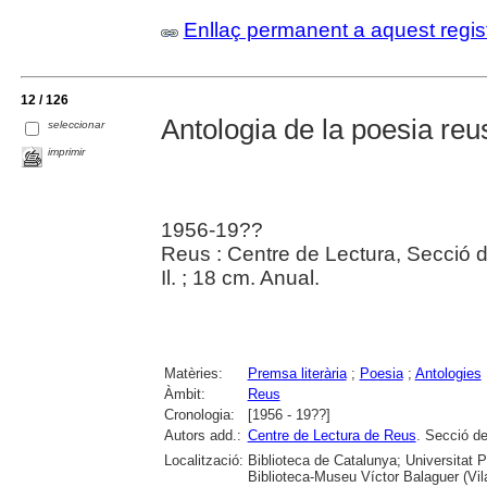
Enllaç permanent a aquest regis
12 / 126
Antologia de la poesia re
seleccionar
imprimir
1956-19??
Reus : Centre de Lectura, Secció d
Il. ; 18 cm. Anual.
Matèries:
Premsa literària
;
Poesia
;
Antologies
Àmbit:
Reus
Cronologia:
[1956 - 19??]
Autors add.:
Centre de Lectura de Reus
. Secció de
Localització:
Biblioteca de Catalunya; Universitat 
Biblioteca-Museu Víctor Balaguer (Vil