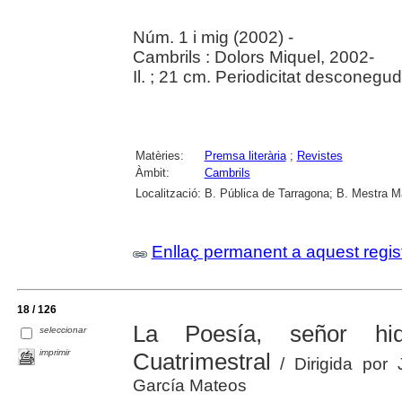
Núm. 1 i mig (2002) -
Cambrils : Dolors Miquel, 2002-
Il. ; 21 cm. Periodicitat desconegud
Matèries:
Premsa literària
;
Revistes
Àmbit:
Cambrils
Localització:
B. Pública de Tarragona; B. Mestra M
Enllaç permanent a aquest regis
18 / 126
La Poesía, señor hid
seleccionar
imprimir
Cuatrimestral
/ Dirigida po
García Mateos