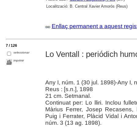
Localització:
B. Central Xavier Amorós (Reus)
Enllaç permanent a aquest regis
7 / 126
Lo Ventall : periódich humor
seleccionar
imprimir
Any I, núm. 1 (30 jul. 1898)-Any I,
Reus : [s.n.], 1898
21 cm. Setmanal.
Continuat per: Lo lliri. Inclou fulle
Màrius Ferrer, Josep Recasens, 
Puig i Ferrater, Plàcid Vidal i Ant
núm. 3 (13 ag. 1898).