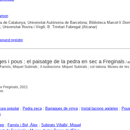
Ramon
ca de Catalunya; Universitat Autònoma de Barcelona; Biblioteca Marcel·lí Do
; Universitat Rovira i Virgili; B. Trinitari Fabregat (Alcanar)
aquest registre
s i pous : el paisatge de la pedra en sec a Freginals
/ a
Farnós, Miquel Subirats ; il·lustracions: Miquel Subirats ; col·labora: Museu de les
de Freginals, 2021
 cm
tura popular
;
Pedra seca
;
Barraques de vinya
;
Instal·lacions agràries
;
Pou
s
Pep
;
Farnós i Bel, Àlex
;
Subirats Villalbí, Miquel