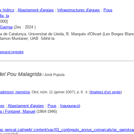
 hídrics
;
Abastament d'aigües
;
Infraestructures d'aigues
;
Pous
la, la
2000]
Garriga
(2es : 2024 )
ca de Catalunya; Universitat de Lleida; B. Marquès d'Olivart (Les Borges Blan
 Ramon Muntaner; UAB: Sibhil·la
aquest registre
del Pou Malagrida
/ Jordi Pujiula
, patrimoni, memòria
. Olot, núm. 11 (gener 2007), p. 8 : il. (
Imatges d'un segle
)
ies
;
Abastament d'aigües
;
Pous
;
Inauguració
a i Fontanet, Manuel
(1864-1946)
xac.gencat.cat/web/.content/xac/01_continguts_arxius_comarcals/ac_garrotxa