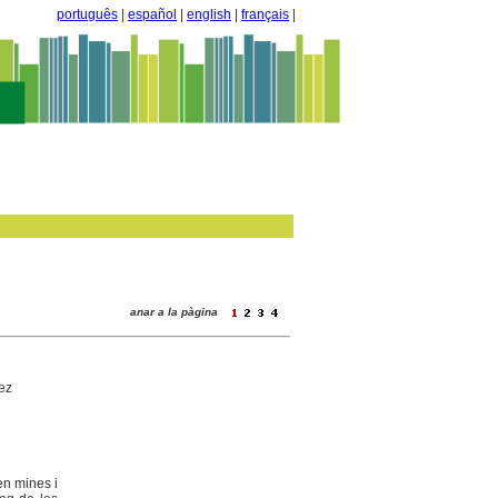
português
|
español
|
english
|
français
|
anar a la pàgina
rez
en mines i