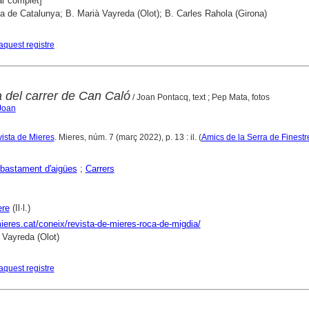
r complet]
ca de Catalunya; B. Marià Vayreda (Olot); B. Carles Rahola (Girona)
aquest registre
a del carrer de Can Caló
/ Joan Pontacq, text ; Pep Mata, fotos
Joan
vista de Mieres
. Mieres, núm. 7 (març 2022), p. 13 : il. (
Amics de la Serra de Finestr
bastament d'aigües
;
Carrers
ere
(Il·l.)
mieres.cat/coneix/revista-de-mieres-roca-de-migdia/
 Vayreda (Olot)
aquest registre