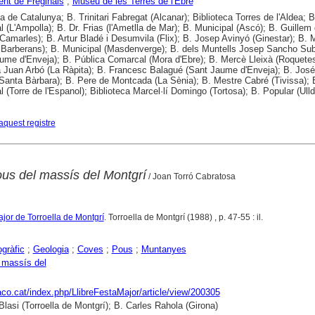
nt de Freginals
;
Museu de les Terres de l'Ebre
a de Catalunya; B. Trinitari Fabregat (Alcanar); Biblioteca Torres de l'Aldea; B
l (L'Ampolla); B. Dr. Frias (l'Ametlla de Mar); B. Municipal (Ascó); B. Guillem
Camarles); B. Artur Bladé i Desumvila (Flix); B. Josep Avinyó (Ginestar); B. 
Barberans); B. Municipal (Masdenverge); B. dels Muntells Josep Sancho Sub
ume d'Enveja); B. Pública Comarcal (Mora d'Ebre); B. Mercè Lleixà (Roquetes
 Juan Arbó (La Ràpita); B. Francesc Balagué (Sant Jaume d'Enveja); B. Jos
Santa Bàrbara); B. Pere de Montcada (La Sènia); B. Mestre Cabré (Tivissa); 
l (Torre de l'Espanol); Biblioteca Marcel·lí Domingo (Tortosa); B. Popular (Ull
aquest registre
ous del massís del Montgrí
/ Joan Torró Cabratosa
ajor de Torroella de Montgrí
. Torroella de Montgrí (1988) , p. 47-55 : il.
gràfic
;
Geologia
;
Coves
;
Pous
;
Muntanyes
 massís del
raco.cat/index.php/LlibreFestaMajor/article/view/200305
Blasi (Torroella de Montgrí); B. Carles Rahola (Girona)