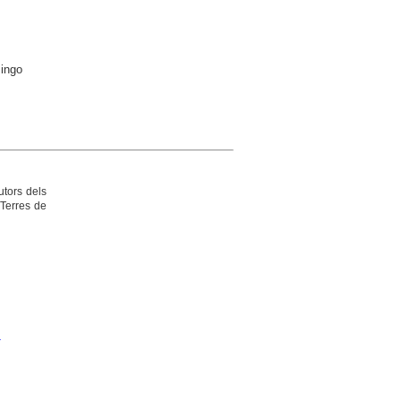
mingo
utors dels
 Terres de
s