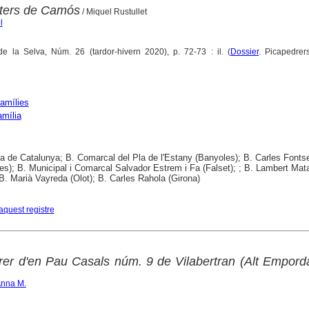
aters de Camós
/ Miquel Rustullet
l
e la Selva, Núm. 26 (tardor-hivern 2020), p. 72-73 : il. (
Dossier
. Picapedrer
amílies
amília
ca de Catalunya; B. Comarcal del Pla de l'Estany (Banyoles); B. Carles Fonts
es); B. Municipal i Comarcal Salvador Estrem i Fa (Falset); ; B. Lambert Mat
; B. Marià Vayreda (Olot); B. Carles Rahola (Girona)
aquest registre
rrer d'en Pau Casals núm. 9 de Vilabertran (Alt Empord
Anna M.