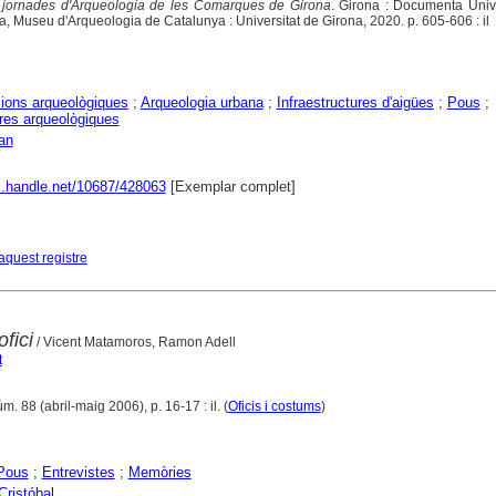
jornades d'Arqueologia de les Comarques de Girona
. Girona : Documenta Unive
a, Museu d'Arqueologia de Catalunya : Universitat de Girona, 2020. p. 605-606 : il
ions arqueològiques
;
Arqueologia urbana
;
Infraestructures d'aigües
;
Pous
;
res arqueològiques
ran
dl.handle.net/10687/428063
[Exemplar complet]
aquest registre
fici
/ Vicent Matamoros, Ramon Adell
t
úm. 88 (abril-maig 2006), p. 16-17 : il. (
Oficis i costums
)
Pous
;
Entrevistes
;
Memòries
Cristóbal