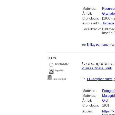
Matèries:
Recursos
Àmbit:
Granadel
Cronologia:
[1900 - 
Autors add.:
Jornada 
Localització:
Bibliote
Institut
Enllaç permanent a 
3 / 69
La Inauguració 
seleccionar
Pujiula i Ribera, Jordi
imprimir
En:
El Cartipàs : ciutat
Text complet
Matèries:
Fotograf
Matèries:
Malagrid
Àmbit:
Olot
Cronologia:
1931
Accés:
https://