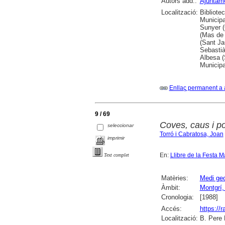
Autors add.:
Ajuntame
Localització:
Bibliotec
Municipa
Sunyer (
(Mas de 
(Sant Ja
Sebastià
Albesa (
Municipa
Enllaç permanent a 
9 / 69
Coves, caus i p
seleccionar
Torró i Cabratosa, Joan
imprimir
En:
Llibre de la Festa M
Text complet
Matèries:
Medi geo
Àmbit:
Montgrí,
Cronologia:
[1988]
Accés:
https://
Localització:
B. Pere 