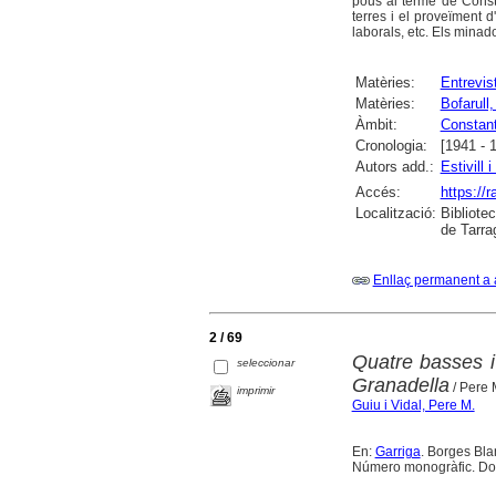
pous al terme de Const
terres i el proveïment d
laborals, etc. Els minad
Matèries:
Entrevis
Matèries:
Bofarull
Àmbit:
Constant
Cronologia:
[1941 - 
Autors add.:
Estivill 
Accés:
https://
Localització:
Bibliote
de Tarra
Enllaç permanent a 
2 / 69
Quatre basses i 
seleccionar
Granadella
/ Pere 
imprimir
Guiu i Vidal, Pere M.
En:
Garriga
. Borges Blan
Número monogràfic. Doss