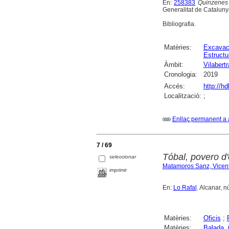
En:
258383
Quinzenes 
Generalitat de Cataluny
Bibliografia.
Matèries:
Excavac
Estructu
Àmbit:
Vilabert
Cronologia:
2019
Accés:
http://h
Localització:
;
Enllaç permanent a 
7 / 69
Tóbal, povero d'o
seleccionar
Matamoros Sanz, Vicen
imprimir
En:
Lo Rafal
. Alcanar, n
Matèries:
Oficis
;
Matèries:
Balada, 