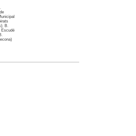
.
 de
Municipal
irats
); B.
é Escudé
B.
decona)