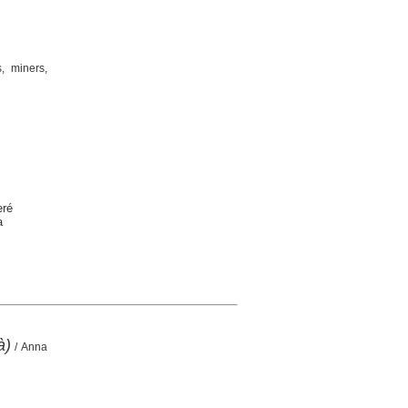
s, miners,
eré
a
à)
/ Anna