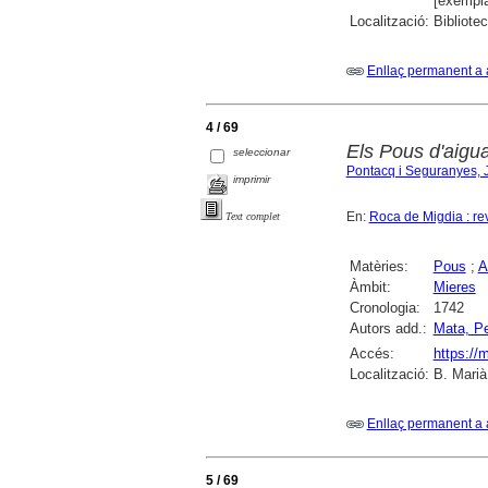
[exempla
Localització:
Bibliote
Enllaç permanent a 
4 / 69
Els Pous d'aigu
seleccionar
Pontacq i Seguranyes, 
imprimir
En:
Roca de Migdia : re
Text complet
Matèries:
Pous
;
A
Àmbit:
Mieres
Cronologia:
1742
Autors add.:
Mata, P
Accés:
https://
Localització:
B. Marià
Enllaç permanent a 
5 / 69