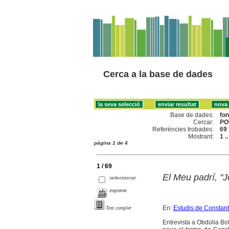
Cerca a la base de dades
Base de dades:
fo
Cercar:
PO
Referències trobades:
69
Mostrant:
1 .
pàgina 1 de 4
1 / 69
El Meu padrí, "J
seleccionar
imprimir
En:
Estudis de Constant
Text complet
Entrevista a Obdúlia Bof