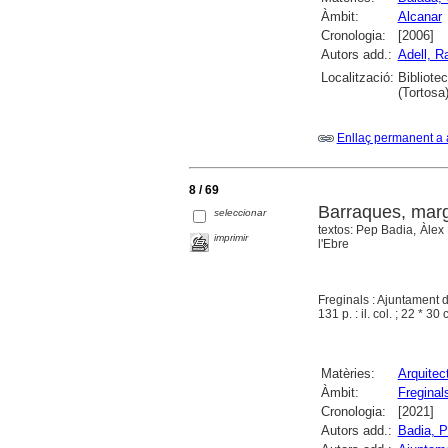
Àmbit:
Alcanar
Cronologia:
[2006]
Autors add.:
Adell, 
Localització:
Bibliote
(Tortosa)
Enllaç permanent a 
8 / 69
Barraques, marge
seleccionar
textos: Pep Badia, Àlex 
imprimir
l'Ebre
Freginals : Ajuntament 
131 p. : il. col. ; 22 * 30
Matèries:
Arquitec
Àmbit:
Freginal
Cronologia:
[2021]
Autors add.:
Badia, 