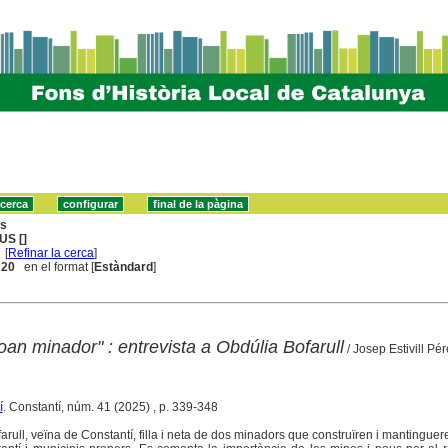
ns
US []
[
Refinar la cerca
]
. 20
en el format [
Estàndard
]
oan minador" : entrevista a Obdúlia Bofarull
/ Josep Estivill Pé
í
. Constantí, núm. 41 (2025) , p. 339-348
arull, veïna de Constantí, filla i neta de dos minadors que construïren i mantinguer