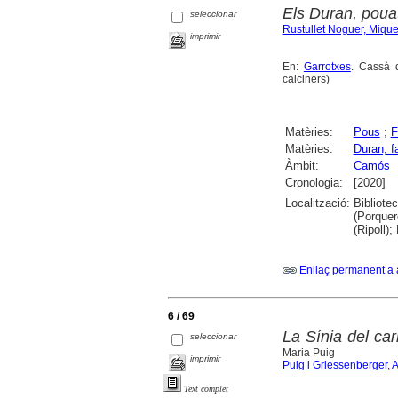
Els Duran, pou
seleccionar
Rustullet Noguer, Mique
imprimir
En:
Garrotxes
. Cassà d
calciners)
Matèries:
Pous
;
F
Matèries:
Duran, f
Àmbit:
Camós
Cronologia:
[2020]
Localització:
Bibliote
(Porquer
(Ripoll)
Enllaç permanent a 
6 / 69
La Sínia del ca
seleccionar
Maria Puig
imprimir
Puig i Griessenberger, 
Text complet