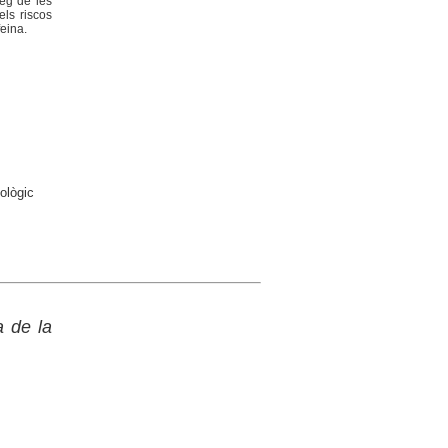
reg de les
els riscos
feina.
ològic
a de la