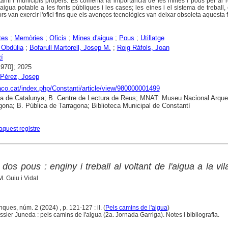
antí i municipis propers. Es comenta la importància de les mines i pous per al 
'aigua potable a les fonts públiques i les cases; les eines i el sistema de treball, 
ors van exercir l'ofici fins que els avenços tecnològics van deixar obsoleta aquesta 
tes
;
Memòries
;
Oficis
;
Mines d'aigua
;
Pous
;
Utillatge
, Obdúlia
;
Bofarull Martorell, Josep M.
;
Roig Ràfols, Joan
í
1970]; 2025
i Pérez, Josep
raco.cat/index.php/Constanti/article/view/980000001499
ca de Catalunya; B. Centre de Lectura de Reus; MNAT: Museu Nacional Arque
gona; B. Pública de Tarragona; Biblioteca Municipal de Constantí
aquest registre
dos pous : enginy i treball al voltant de l'aigua a la vil
M. Guiu i Vidal
ques, núm. 2 (2024) , p. 121-127 : il. (
Pels camins de l'aigua
)
ier Juneda : pels camins de l'aigua (2a. Jornada Garriga). Notes i bibliografia.