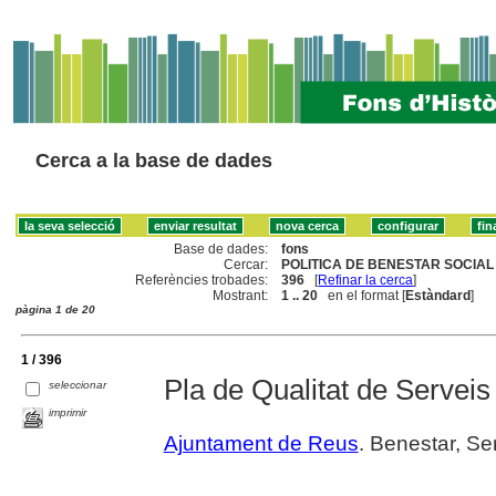
Cerca a la base de dades
Base de dades:
fons
Cercar:
POLITICA DE BENESTAR SOCIAL 
Referències trobades:
396
[
Refinar la cerca
]
Mostrant:
1 .. 20
en el format [
Estàndard
]
pàgina 1 de 20
1 / 396
Pla de Qualitat de Serveis
seleccionar
imprimir
Ajuntament de Reus
. Benestar, Se