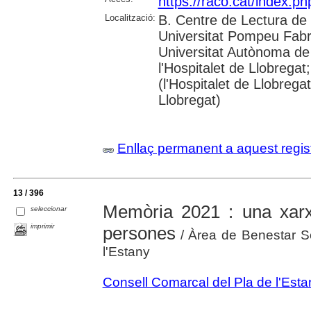
https://raco.cat/index.
Localització:
B. Centre de Lectura de 
Universitat Pompeu Fabra;
Universitat Autònoma de
l'Hospitalet de Llobregat
(l'Hospitalet de Llobrega
Llobregat)
Enllaç permanent a aquest regis
13 / 396
Memòria 2021 : una xar
seleccionar
imprimir
persones
/ Àrea de Benestar So
l'Estany
Consell Comarcal del Pla de l'Esta