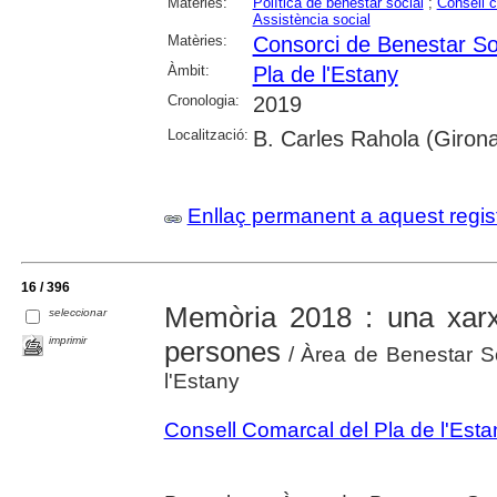
Matèries:
Política de benestar social
;
Consell 
Assistència social
Matèries:
Consorci de Benestar Soc
Àmbit:
Pla de l'Estany
Cronologia:
2019
Localització:
B. Carles Rahola (Giron
Enllaç permanent a aquest regis
16 / 396
Memòria 2018 : una xar
seleccionar
imprimir
persones
/ Àrea de Benestar So
l'Estany
Consell Comarcal del Pla de l'Esta