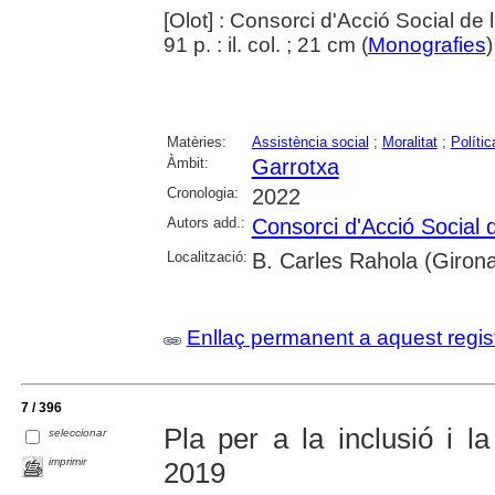
[Olot] : Consorci d'Acció Social de 
91 p. : il. col. ; 21 cm (
Monografies
Matèries:
Assistència social
;
Moralitat
;
Polític
Àmbit:
Garrotxa
Cronologia:
2022
Autors add.:
Consorci d'Acció Social 
Localització:
B. Carles Rahola (Giron
Enllaç permanent a aquest regis
7 / 396
Pla per a la inclusió i l
seleccionar
imprimir
2019