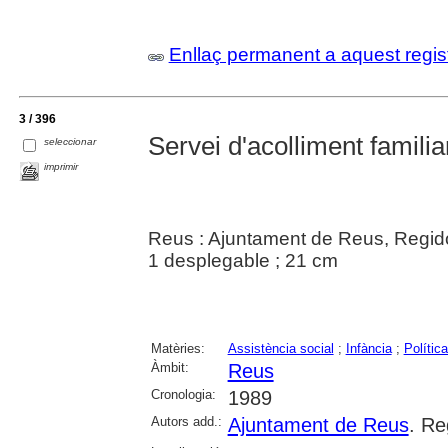
Enllaç permanent a aquest regis
3 / 396
Servei d'acolliment familia
seleccionar
imprimir
Reus : Ajuntament de Reus, Regido
1 desplegable ; 21 cm
Matèries:
Assistència social
;
Infància
;
Polític
Àmbit:
Reus
Cronologia:
1989
Autors add.:
Ajuntament de Reus
. Re