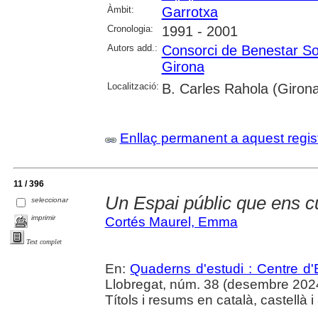
Àmbit:
Garrotxa
Cronologia:
1991 - 2001
Autors add.:
Consorci de Benestar Soc
Girona
Localització:
B. Carles Rahola (Girona
Enllaç permanent a aquest regis
11 / 396
Un Espai públic que ens c
seleccionar
imprimir
Cortés Maurel, Emma
Text complet
En:
Quaderns d'estudi : Centre d'E
Llobregat, núm. 38 (desembre 2024),
Títols i resums en català, castellà i