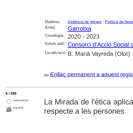
Matèries:
Violència de gènere
;
Política de bene
Àmbit:
Garrotxa
Cronologia:
2020 - 2023
Autors add.:
Consorci d'Acció Social 
Localització:
B. Marià Vayreda (Olot)
Enllaç permanent a aquest regis
6 / 396
La Mirada de l'ètica aplica
seleccionar
imprimir
respecte a les persones