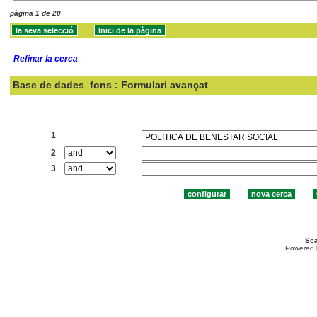
pàgina 1 de 20
Refinar la cerca
Base de dades
fons : Formulari avançat
Cercar:
1
2
3
Sea
Powered