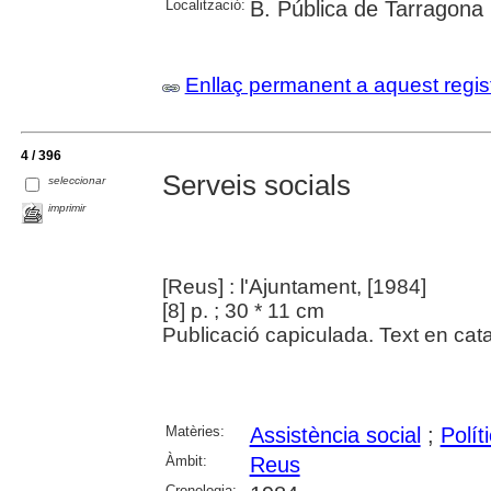
Localització:
B. Pública de Tarragona
Enllaç permanent a aquest regis
4 / 396
Serveis socials
seleccionar
imprimir
[Reus] : l'Ajuntament, [1984]
[8] p. ; 30 * 11 cm
Publicació capiculada. Text en catal
Matèries:
Assistència social
;
Polít
Àmbit:
Reus
Cronologia: