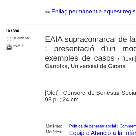
Enllaç permanent a aquest regis
10 / 396
EAIA supracomarcal de la 
seleccionar
imprimir
: presentació d'un mod
exemples de casos
/ [text
Garrotxa, Universitat de Girona
[Olot] : Consorci de Benestar Socia
95 p. ; 24 cm
Matèries:
Política de benestar social
;
Commemo
Matèries:
Equip d'Atenció a la Infà