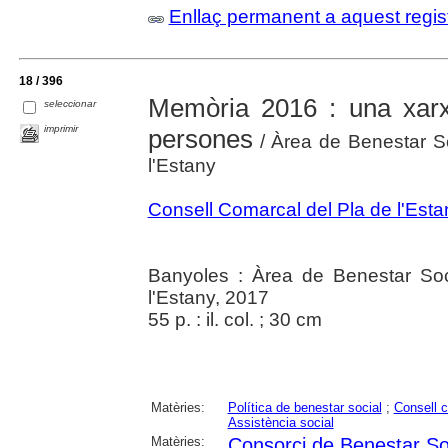
Enllaç permanent a aquest regis
18 / 396
Memòria 2016 : una xar
seleccionar
imprimir
persones
/ Àrea de Benestar So
l'Estany
Consell Comarcal del Pla de l'Esta
Banyoles : Àrea de Benestar Soc
l'Estany, 2017
55 p. : il. col. ; 30 cm
Matèries:
Política de benestar social
;
Consell 
Assistència social
Matèries:
Consorci de Benestar Soc