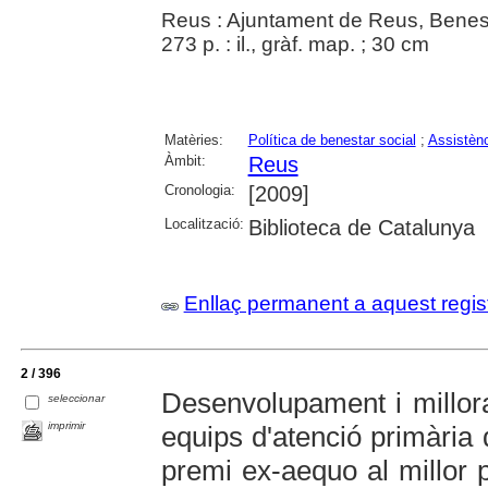
Reus : Ajuntament de Reus, Benest
273 p. : il., gràf. map. ; 30 cm
Matèries:
Política de benestar social
;
Assistènc
Àmbit:
Reus
Cronologia:
[2009]
Localització:
Biblioteca de Catalunya
Enllaç permanent a aquest regis
2 / 396
Desenvolupament i millo
seleccionar
imprimir
equips d'atenció primària
premi ex-aequo al millor p