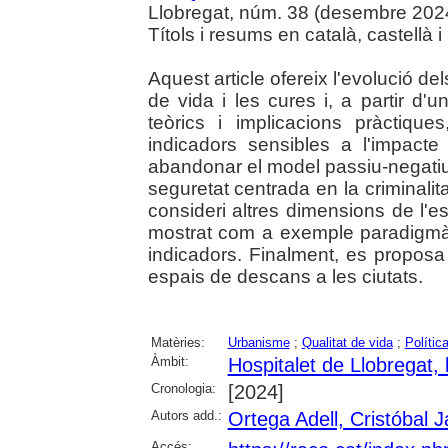
Llobregat, núm. 38 (desembre 2024),
Títols i resums en català, castellà i
Aquest article ofereix l'evolució de
de vida i les cures i, a partir d'
teòrics i implicacions pràctiques
indicadors sensibles a l'impacte
abandonar el model passiu-negatiu 
seguretat centrada en la criminalit
consideri altres dimensions de l'e
mostrat com a exemple paradigmàt
indicadors. Finalment, es proposa
espais de descans a les ciutats.
Matèries:
Urbanisme
;
Qualitat de vida
;
Polític
Àmbit:
Hospitalet de Llobregat, l
Cronologia:
[2024]
Autors add.:
Ortega Adell, Cristóbal 
Accés: