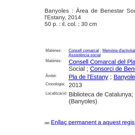
Banyoles : Àrea de Benestar Soc
l'Estany, 2014
50 p. : il. col. ; 30 cm
Matèries:
Consell comarcal
;
Memòria d'activita
Assistència social
Matèries:
Consell Comarcal del Pla
Social ;
Consorci de Bene
Àmbit:
Pla de l'Estany
;
Banyole
Cronologia:
2013
Localització:
Biblioteca de Catalunya;
(Banyoles)
Enllaç permanent a aquest regis