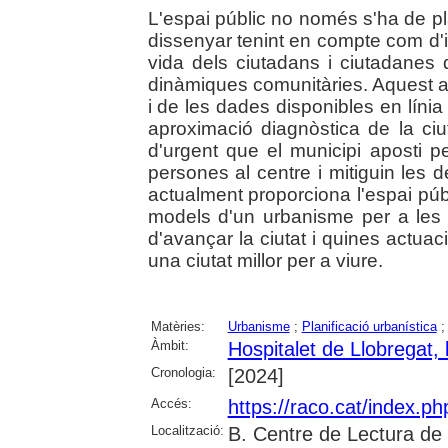
L'espai públic no només s'ha de pla
dissenyar tenint en compte com d'in
vida dels ciutadans i ciutadanes q
dinàmiques comunitàries. Aquest art
i de les dades disponibles en línia
aproximació diagnòstica de la ci
d'urgent que el municipi aposti p
persones al centre i mitiguin les d
actualment proporciona l'espai públi
models d'un urbanisme per a les 
d'avançar la ciutat i quines actuac
una ciutat millor per a viure.
Matèries:
Urbanisme
;
Planificació urbanística
Àmbit:
Hospitalet de Llobregat, l
Cronologia:
[2024]
Accés:
https://raco.cat/index.
Localització:
B. Centre de Lectura de 