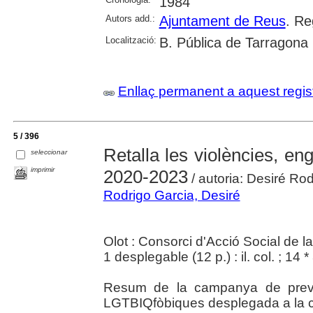
1984
Autors add.:
Ajuntament de Reus
. Re
Localització:
B. Pública de Tarragona
Enllaç permanent a aquest regis
5 / 396
Retalla les violències, en
seleccionar
imprimir
2020-2023
/ autoria: Desiré Rod
Rodrigo Garcia, Desiré
Olot : Consorci d'Acció Social de l
1 desplegable (12 p.) : il. col. ; 14 
Resum de la campanya de preven
LGTBIQfòbiques desplegada a la c