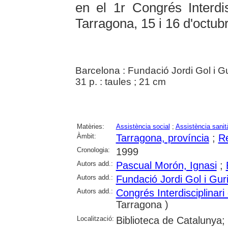
en el 1r Congrés Interdis
Tarragona, 15 i 16 d'octub
Barcelona : Fundació Jordi Gol i G
31 p. : taules ; 21 cm
Matèries:
Assistència social
;
Assistència sanit
Àmbit:
Tarragona, província
;
R
Cronologia:
1999
Autors add.:
Pascual Morón, Ignasi
;
Autors add.:
Fundació Jordi Gol i Gur
Autors add.:
Congrés Interdisciplinari
Tarragona )
Localització:
Biblioteca de Catalunya; U