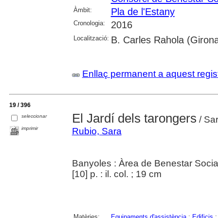
Àmbit:
Pla de l'Estany
Cronologia:
2016
Localització:
B. Carles Rahola (Giron
Enllaç permanent a aquest regis
19 / 396
El Jardí dels tarongers
seleccionar
/ Sa
imprimir
Rubio, Sara
Banyoles : Àrea de Benestar Socia
[10] p. : il. col. ; 19 cm
Matèries:
Equipaments d'assistència
;
Edificis