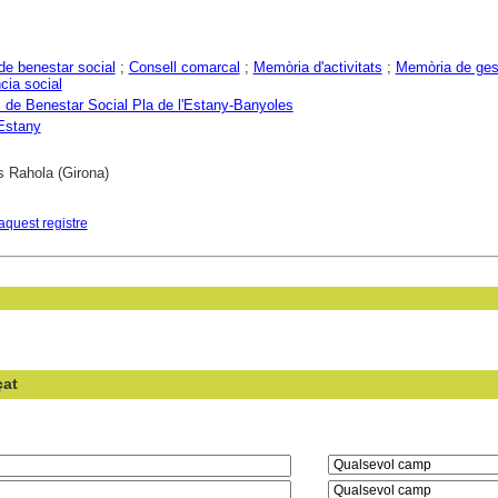
 de benestar social
;
Consell comarcal
;
Memòria d'activitats
;
Memòria de ges
cia social
 de Benestar Social Pla de l'Estany-Banyoles
'Estany
s Rahola (Girona)
aquest registre
çat
en el camp: