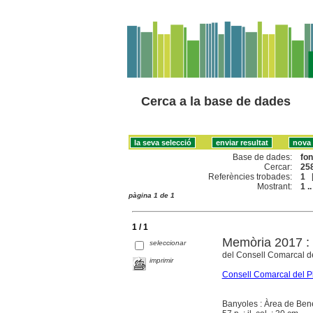
Cerca a la base de dades
Base de dades:
fo
Cercar:
258
Referències trobades:
1
Mostrant:
1 ..
pàgina 1 de 1
1 / 1
Memòria 2017 : 
seleccionar
del Consell Comarcal de
imprimir
Consell Comarcal del Pl
Banyoles : Àrea de Bene