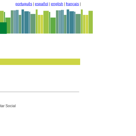
português
|
español
|
english
|
français
|
tar Social