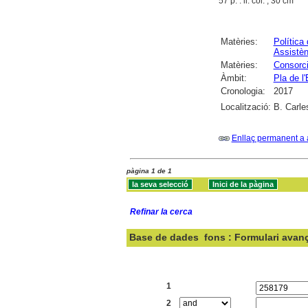
57 p. : il. col. ; 30 cm
Matèries:
Política
Assistèn
Matèries:
Consorci
Àmbit:
Pla de l
Cronologia:
2017
Localització:
B. Carle
Enllaç permanent a 
pàgina 1 de 1
Refinar la cerca
Base de dades
fons : Formulari avan
Cercar:
1
2