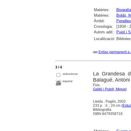
Matèries:
Biografi
Matèries:
Boldú, M
Àmbit:
Penelles
Cronologia:
[1934 - 
Autors add.:
Pujol i S
Localització:
Bibliote
Enllaç permanent a 
3 / 4
La Grandesa de
seleccionar
Balagué, Antoni
imprimir
Foix
Galitó i Pubill, Miquel
Lleida : Pagès, 2002
233 p. : il. ; 24 cm (
Estud
Bibliografia.
ISBN 8479358718