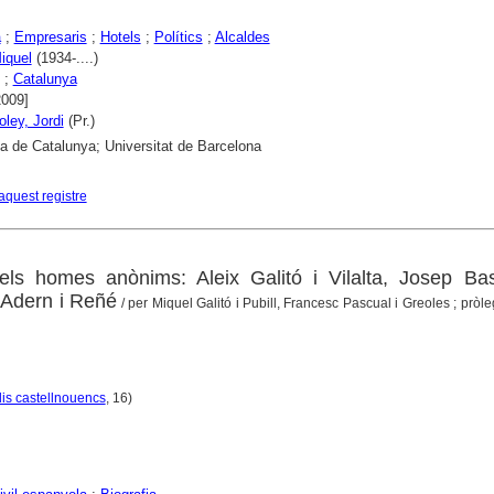
a
;
Empresaris
;
Hotels
;
Polítics
;
Alcaldes
iquel
(1934-....)
;
Catalunya
2009]
oley, Jordi
(Pr.)
ca de Catalunya; Universitat de Barcelona
aquest registre
ls homes anònims: Aleix Galitó i Vilalta, Josep Bas
 Adern i Reñé
/ per Miquel Galitó i Pubill, Francesc Pascual i Greoles ; pròle
is castellnouencs
, 16)