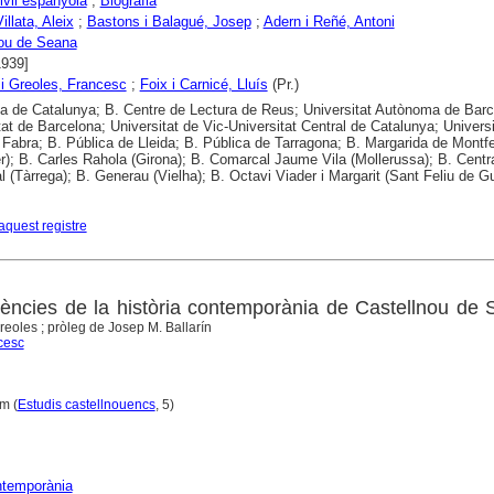
ivil espanyola
;
Biografia
Villata, Aleix
;
Bastons i Balagué, Josep
;
Adern i Reñé, Antoni
nou de Seana
1939]
i Greoles, Francesc
;
Foix i Carnicé, Lluís
(Pr.)
ca de Catalunya; B. Centre de Lectura de Reus; Universitat Autònoma de Barc
tat de Barcelona; Universitat de Vic-Universitat Central de Catalunya; Universi
abra; B. Pública de Lleida; B. Pública de Tarragona; B. Margarida de Montfe
r); B. Carles Rahola (Girona); B. Comarcal Jaume Vila (Mollerussa); B. Centr
 (Tàrrega); B. Generau (Vielha); B. Octavi Viader i Margarit (Sant Feliu de Gu
aquest registre
vències de la història contemporània de Castellnou de
eoles ; pròleg de Josep M. Ballarín
cesc
cm (
Estudis castellnouencs
, 5)
ntemporània