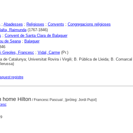
a
;
Abadesses
;
Religioses
;
Convents
;
Congregacions religioses
ilalta, Raimunda
(1767-1846)
s
;
Convent de Santa Clara de Balaguer
nou de Seana
;
Balaguer
846
i Greoles, Francesc
;
Vidal, Carme
(Pr.)
ca de Catalunya; Universitat Rovira i Virgili; B. Pública de Lleida; B. Comarca
llerussa)
aquest registre
n home Hilton
/ Francesc Pascual ; [pròleg: Jordi Pujol]
cesc
09