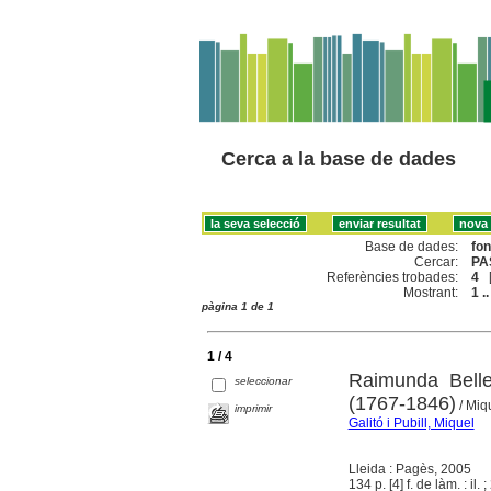
Cerca a la base de dades
Base de dades:
fo
Cercar:
PA
Referències trobades:
4
Mostrant:
1 ..
pàgina 1 de 1
1 / 4
Raimunda Belle
seleccionar
(1767-1846)
/ Miqu
imprimir
Galitó i Pubill, Miquel
Lleida : Pagès, 2005
134 p. [4] f. de làm. : il. 