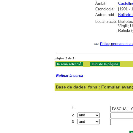
Àmbit:
Castell
Cronologia:
[1901 - 
Autors add.:
Ballarín
Localització:
Bibliote
Virgili;
Rahola (
Enllaç permanent a 
pàgina 1 de 1
Refinar la cerca
Base de dades
fons : Formulari avan
Cercar:
1
2
3