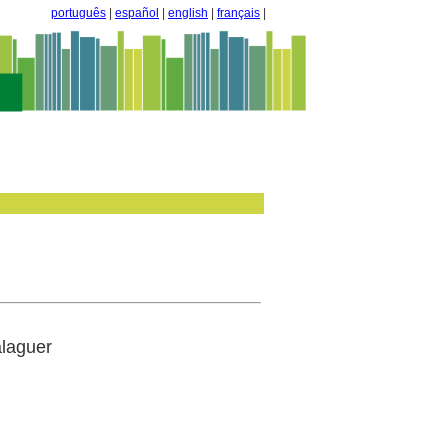
português
|
español
|
english
|
français
|
laguer