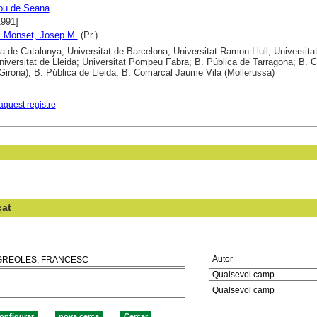
nou de Seana
1991]
 i Monset, Josep M.
(Pr.)
ca de Catalunya; Universitat de Barcelona; Universitat Ramon Llull; Universitat
 Universitat de Lleida; Universitat Pompeu Fabra; B. Pública de Tarragona; B. C
Girona); B. Pública de Lleida; B. Comarcal Jaume Vila (Mollerussa)
aquest registre
çat
en el camp: