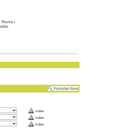
 Rovira i
arles
Formulari lliure