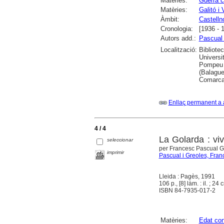
Matèries:
Guerra c
Matèries:
Galitó i 
Àmbit:
Castell
Cronologia:
[1936 - 
Autors add.:
Pascual 
Localització:
Bibliote
Universi
Pompeu F
(Balague
Comarcal
Enllaç permanent a 
4 / 4
La Golarda : vi
seleccionar
per Francesc Pascual Gr
imprimir
Pascual i Greoles, Fran
Lleida : Pagès, 1991
106 p., [8] làm. : il. ; 24 
ISBN 84-7935-017-2
Matèries:
Edat co