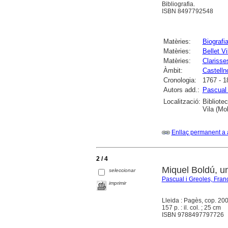
Bibliografia.
ISBN 8497792548
Matèries:
Biografi
Matèries:
Bellet V
Matèries:
Clarisse
Àmbit:
Castell
Cronologia:
1767 - 1
Autors add.:
Pascual 
Localització:
Bibliote
Vila (Mo
Enllaç permanent a 
2 / 4
Miquel Boldú, u
seleccionar
Pascual i Greoles, Fran
imprimir
Lleida : Pagès, cop. 20
157 p. : il. col. ; 25 cm
ISBN 9788497797726