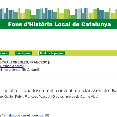
ns
SCUAL I GREOLES, FRANCESC []
[
Refinar la cerca
]
 4
en el format [
Estàndard
]
t Vilalta : abadessa del convent de clarisses de Ba
el Galitó i Pubill, Francesc Pascual i Greoles ; pròleg de Carme Vidal
; 24 cm (
Estudis castellnouencs
, 18)