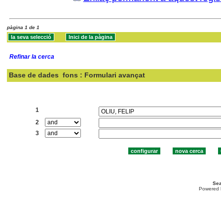
pàgina 1 de 1
Refinar la cerca
Base de dades
fons : Formulari avançat
Cercar:
1
2
3
Sea
Powered