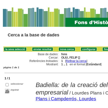
Cerca a la base de dades
Base de dades:
fons
Cercar:
OLIU, FELIP []
Referències trobades:
1
[
Refinar la cerca
]
Mostrant:
1 .. 1
en el format [
Estàndard
]
pàgina 1 de 1
1 / 1
Badiella: de la creació del
seleccionar
imprimir
empresarial
/ Lourdes Plans i
Plans i Campderrós, Lourdes