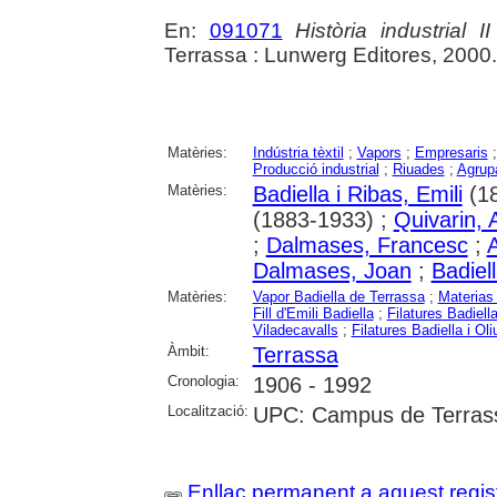
En:
091071
Història industrial II
Terrassa : Lunwerg Editores, 2000
Matèries:
Indústria tèxtil
;
Vapors
;
Empresaris
Producció industrial
;
Riuades
;
Agrup
Matèries:
Badiella i Ribas, Emili
(18
(1883-1933) ;
Quivarin, 
;
Dalmases, Francesc
;
Dalmases, Joan
;
Badiel
Matèries:
Vapor Badiella de Terrassa
;
Materias
Fill d'Emili Badiella
;
Filatures Badiell
Viladecavalls
;
Filatures Badiella i Ol
Àmbit:
Terrassa
Cronologia:
1906 - 1992
Localització:
UPC: Campus de Terrassa
Enllaç permanent a aquest regis