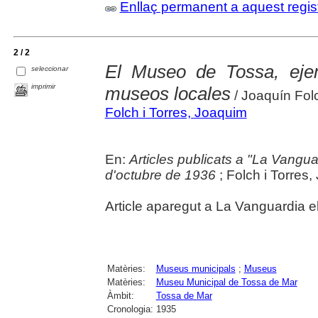
Enllaç permanent a aquest regis
2 / 2
El Museo de Tossa, eje
seleccionar
imprimir
museos locales
/ Joaquín Fol
Folch i Torres, Joaquim
En:
Articles publicats a "La Vangu
d'octubre de 1936
; Folch i Torres, 
Article aparegut a La Vanguardia 
Matèries:
Museus municipals
;
Museus
Matèries:
Museu Municipal de Tossa de Mar
Àmbit:
Tossa de Mar
Cronologia:
1935