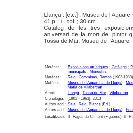
Llançà ; [etc.] : Museu de l'Aquarel
41 p. : il. col. ; 30 cm
Catàleg de les tres exposicio
aniversari de la mort del pintor
Tossa de Mar, Museu de l'Aquarel·l
Matèries:
Exposicions artístiques
;
Catàlegs
;
P
municipals
;
Monestirs
Matèries:
Reig i Corominas, Ramon
(1903-1963)
Matèries:
Museu de l'Aquarel·la de Llançà
;
Mus
Maria de Vilabertran
Àmbit:
Llançà
;
Tossa de Mar
;
Vilabertran
Cronologia:
[1903 - 1963]; 2013
Autors add.:
Sala i Reig, Blanca
(Ed.)
Autors add.:
Museu de l'Aquarel·la de Llançà
;
Fun
Localització:
B. Fages de Climent (Figueres); B. Pe