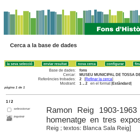
Cerca a la base de dades
Base de dades:
fons
Cercar:
MUSEU MUNICIPAL DE TOSSA DE
Referències trobades:
2
[
Refinar la cerca
]
Mostrant:
1 .. 2
en el format [
Estàndard
]
pàgina 1 de 1
1 / 2
Ramon Reig 1903-1963 : 
seleccionar
imprimir
homenatge en tres expos
Reig ; textos: Blanca Sala Reig]