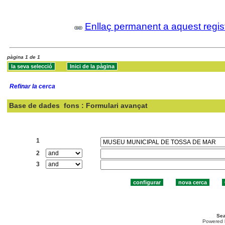
Enllaç permanent a aquest regis
pàgina 1 de 1
Refinar la cerca
Base de dades
fons : Formulari avançat
Cercar:
1
2
3
Sea
Powered