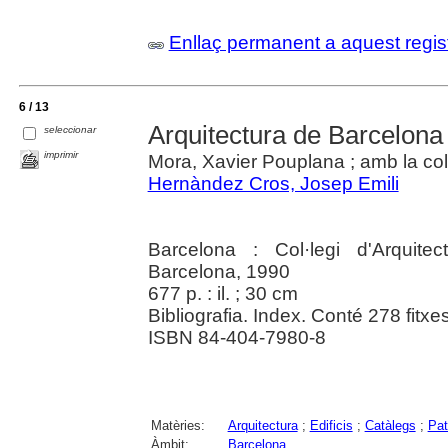
Enllaç permanent a aquest regis
6 / 13
Arquitectura de Barcelona
seleccionar
imprimir
Mora, Xavier Pouplana ; amb la col
Hernàndez Cros, Josep Emili
Barcelona : Col·legi d'Arquit
Barcelona, 1990
677 p. : il. ; 30 cm
Bibliografia. Index. Conté 278 fitxes 
ISBN 84-404-7980-8
Matèries:
Arquitectura
;
Edificis
;
Catàlegs
;
Pat
Àmbit:
Barcelona