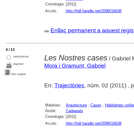
Cronologia:
[2011]
Accés:
http://hdl.handle.net/2099/16638
Enllaç permanent a aquest regis
4 / 13
Les Nostres cases
seleccionar
/ Gabriel
imprimir
Mora i Gramunt, Gabriel
Text complet
En:
Trajectòries
, núm. 02 (2011) , 
Matèries:
Arquitectura
;
Cases
;
Habitatges unifa
Àmbit:
Cadaqués
Cronologia:
[2011]
Accés:
http://hdl.handle.net/2099/16638