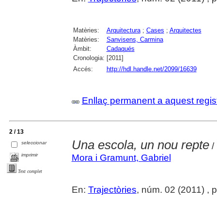
Matèries:
Arquitectura
;
Cases
;
Arquitectes
Matèries:
Sanvisens, Carmina
Àmbit:
Cadaqués
Cronologia:
[2011]
Accés:
http://hdl.handle.net/2099/16639
Enllaç permanent a aquest regis
2 / 13
Una escola, un nou repte
seleccionar
/
imprimir
Mora i Gramunt, Gabriel
Text complet
En:
Trajectòries
, núm. 02 (2011) , 