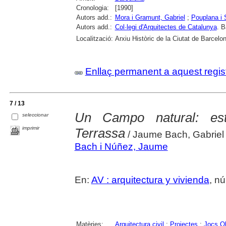
Cronologia:
[1990]
Autors add.:
Mora i Gramunt, Gabriel
;
Pouplana i 
Autors add.:
Col·legi d'Arquitectes de Catalunya
. B
Localització:
Arxiu Històric de la Ciutat de Barcelo
Enllaç permanent a aquest regis
7 / 13
Un Campo natural: est
seleccionar
imprimir
Terrassa
/ Jaume Bach, Gabriel
Bach i Núñez, Jaume
En:
AV : arquitectura y vivienda
, n
Matèries:
Arquitectura civil
;
Projectes
;
Jocs O