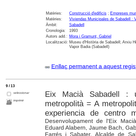
Matèries:
Construcció d'edificis
;
Empreses mun
Matèries:
Viviendas Municipales de Sabadell 
Àmbit:
Sabadell
Cronologia:
1993
Autors add.:
Mora i Gramunt, Gabriel
Localització:
Museu d'Història de Sabadell; Arxiu H
Vapor Badia (Sabadell)
Enllaç permanent a aquest regis
9 / 13
Eix Macià Sabadell : 
seleccionar
imprimir
metropolità = A metropol
experiencia de centro m
Desenvolupament de l'Eix Macià
Eduard Alabern, Jaume Bach, Gabriel
Farrés i Sabater, Alcalde de Sa