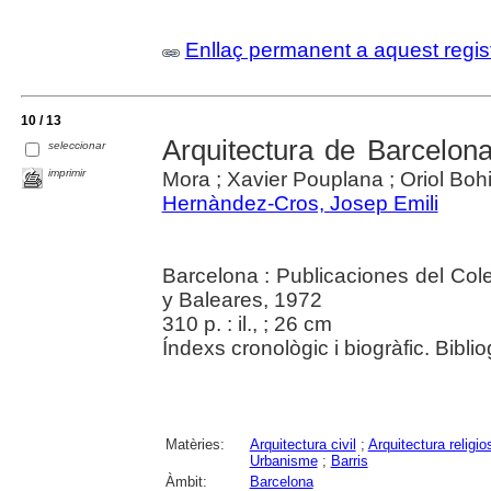
Enllaç permanent a aquest regis
10 / 13
Arquitectura de Barcelon
seleccionar
imprimir
Mora ; Xavier Pouplana ; Oriol Bohig
Hernàndez-Cros, Josep Emili
Barcelona : Publicaciones del Cole
y Baleares, 1972
310 p. : il., ; 26 cm
Índexs cronològic i biogràfic. Biblio
Matèries:
Arquitectura civil
;
Arquitectura religio
Urbanisme
;
Barris
Àmbit:
Barcelona