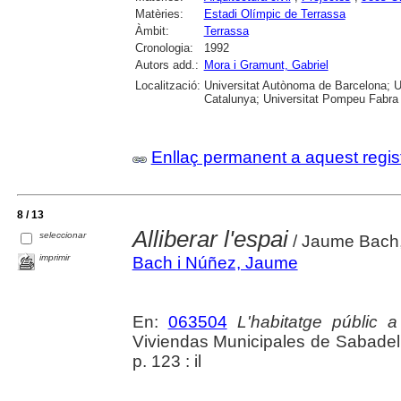
Matèries:
Estadi Olímpic de Terrassa
Àmbit:
Terrassa
Cronologia:
1992
Autors add.:
Mora i Gramunt, Gabriel
Localització:
Universitat Autònoma de Barcelona; Un
Catalunya; Universitat Pompeu Fabra
Enllaç permanent a aquest regis
8 / 13
Alliberar l'espai
seleccionar
/ Jaume Bach,
imprimir
Bach i Núñez, Jaume
En:
063504
L'habitatge públic a
Viviendas Municipales de Sabadel
p. 123 : il