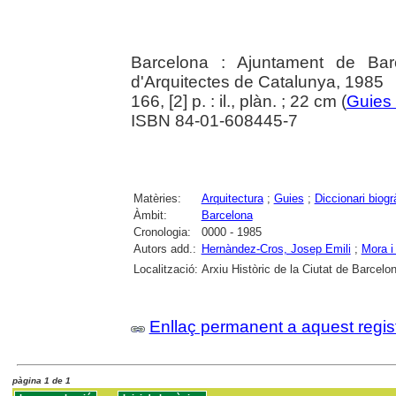
Barcelona : Ajuntament de Bar
d'Arquitectes de Catalunya, 1985
166, [2] p. : il., plàn. ; 22 cm (
Guies 
ISBN 84-01-608445-7
Matèries:
Arquitectura
;
Guies
;
Diccionari biogr
Àmbit:
Barcelona
Cronologia:
0000 - 1985
Autors add.:
Hernàndez-Cros, Josep Emili
;
Mora i
Localització:
Arxiu Històric de la Ciutat de Barcelo
Enllaç permanent a aquest regis
pàgina 1 de 1