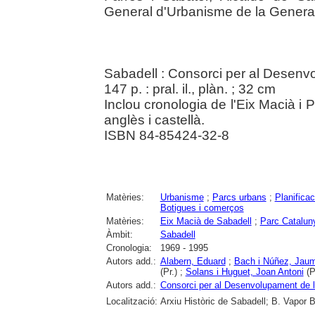
General d'Urbanisme de la General
Sabadell : Consorci per al Desenv
147 p. : pral. il., plàn. ; 32 cm
Inclou cronologia de l'Eix Macià i P
anglès i castellà.
ISBN 84-85424-32-8
Matèries:
Urbanisme
;
Parcs urbans
;
Planificac
Botigues i comerços
Matèries:
Eix Macià de Sabadell
;
Parc Catalun
Àmbit:
Sabadell
Cronologia:
1969 - 1995
Autors add.:
Alabern, Eduard
;
Bach i Núñez, Jau
(Pr.) ;
Solans i Huguet, Joan Antoni
(P
Autors add.:
Consorci per al Desenvolupament de 
Localització:
Arxiu Històric de Sabadell; B. Vapor B