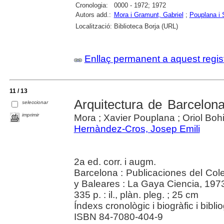
Cronologia:
0000 - 1972; 1972
Autors add.:
Mora i Gramunt, Gabriel
;
Pouplana i 
Localització:
Biblioteca Borja (URL)
Enllaç permanent a aquest regis
11 / 13
Arquitectura de Barcelon
seleccionar
imprimir
Mora ; Xavier Pouplana ; Oriol Bohig
Hernàndez-Cros, Josep Emili
2a ed. corr. i augm.
Barcelona : Publicaciones del Cole
y Baleares : La Gaya Ciencia, 197
335 p. : il., plàn. pleg. ; 25 cm
Índexs cronològic i biogràfic i biblio
ISBN 84-7080-404-9