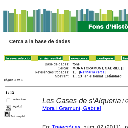
Cerca a la base de dades
Base de dades:
fons
Cercar:
MORA I GRAMUNT, GABRIEL []
Referències trobades:
13
[
Refinar la cerca
]
Mostrant:
1 .. 13
en el format [
Estàndard
]
pàgina 1 de 1
1 / 13
Les Cases de s'Alqueria
seleccionar
/ 
imprimir
Mora i Gramunt, Gabriel
Text complet
En:
Trajectòries
, núm. 02 (2011) , 