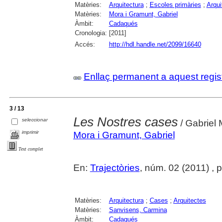
Matèries:
Arquitectura
;
Escoles primàries
;
Arqui
Matèries:
Mora i Gramunt, Gabriel
Àmbit:
Cadaqués
Cronologia:
[2011]
Accés:
http://hdl.handle.net/2099/16640
Enllaç permanent a aquest regis
3 / 13
Les Nostres cases
seleccionar
/ Gabriel
imprimir
Mora i Gramunt, Gabriel
Text complet
En:
Trajectòries
, núm. 02 (2011) , 
Matèries:
Arquitectura
;
Cases
;
Arquitectes
Matèries:
Sanvisens, Carmina
Àmbit:
Cadaqués