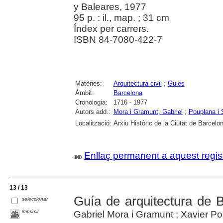
y Baleares, 1977
95 p. : il., map. ; 31 cm
Índex per carrers.
ISBN 84-7080-422-7
Matèries:
Arquitectura civil
;
Guies
Àmbit:
Barcelona
Cronologia:
1716 - 1977
Autors add.:
Mora i Gramunt, Gabriel
;
Pouplana i 
Localització:
Arxiu Històric de la Ciutat de Barcelo
Enllaç permanent a aquest regis
13 / 13
Guía de arquitectura de 
seleccionar
imprimir
Gabriel Mora i Gramunt ; Xavier Poup