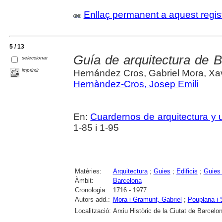
Enllaç permanent a aquest regis
5 / 13
Guía de arquitectura de 
seleccionar
imprimir
Hernández Cros, Gabriel Mora, Xa
Hernàndez-Cros, Josep Emili
En:
Cuardernos de arquitectura y
1-85 i 1-95
Matèries:
Arquitectura
;
Guies
;
Edificis
;
Guies
Àmbit:
Barcelona
Cronologia:
1716 - 1977
Autors add.:
Mora i Gramunt, Gabriel
;
Pouplana i 
Localització:
Arxiu Històric de la Ciutat de Barcelo