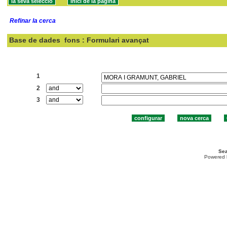
Refinar la cerca
Base de dades
fons : Formulari avançat
Cercar:
1
2
3
Sea
Powered