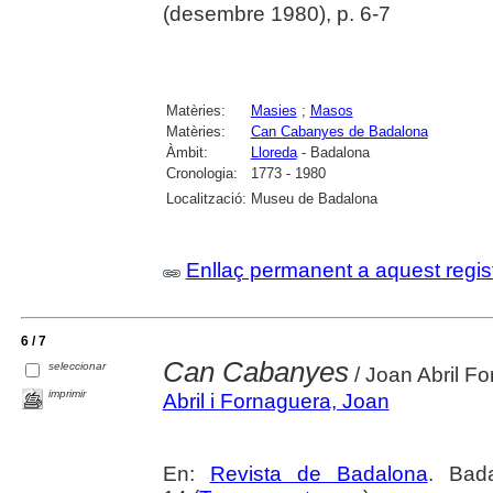
(desembre 1980), p. 6-7
Matèries:
Masies
;
Masos
Matèries:
Can Cabanyes de Badalona
Àmbit:
Lloreda
- Badalona
Cronologia:
1773 - 1980
Localització:
Museu de Badalona
Enllaç permanent a aquest regis
6 / 7
Can Cabanyes
seleccionar
/ Joan Abril F
imprimir
Abril i Fornaguera, Joan
En:
Revista de Badalona
. Bad