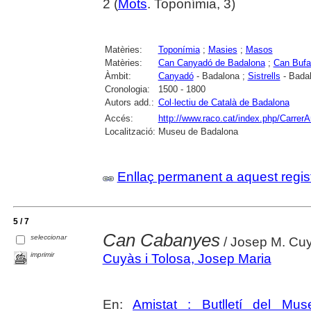
2 (
Mots
. Toponímia, 3)
Matèries:
Toponímia
;
Masies
;
Masos
Matèries:
Can Canyadó de Badalona
;
Can Bufa
Àmbit:
Canyadó
- Badalona ;
Sistrells
- Bada
Cronologia:
1500 - 1800
Autors add.:
Col·lectiu de Català de Badalona
Accés:
http://www.raco.cat/index.php/CarrerA
Localització:
Museu de Badalona
Enllaç permanent a aquest regis
5 / 7
Can Cabanyes
seleccionar
/ Josep M. Cu
imprimir
Cuyàs i Tolosa, Josep Maria
En:
Amistat : Butlletí del Mus