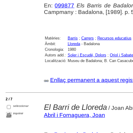
En:
099877
Els Barris de Badalo
Campmany : Badalona, [1989]. p. 
Matèries:
Barris
;
Carrers
;
Recursos educatius
Àmbit:
Lloreda
- Badalona
Cronologia:
1980
Autors add.:
Soler i Escudé, Dolors
;
Oriol i Sabat
Localització:
Museu de Badalona; B. Can Casacube
Enllaç permanent a aquest regis
2 / 7
El Barri de Lloreda
seleccionar
/ Joan Ab
imprimir
Abril i Fornaguera, Joan