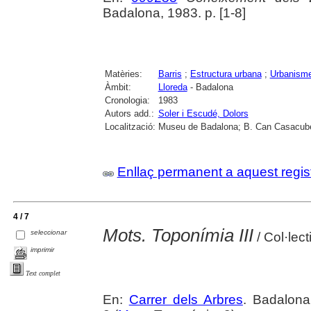
Badalona, 1983. p. [1-8]
Matèries:
Barris
;
Estructura urbana
;
Urbanism
Àmbit:
Lloreda
- Badalona
Cronologia:
1983
Autors add.:
Soler i Escudé, Dolors
Localització:
Museu de Badalona; B. Can Casacube
Enllaç permanent a aquest regis
4 / 7
Mots. Toponímia III
seleccionar
/ Col·lec
imprimir
Text complet
En:
Carrer dels Arbres
. Badalona