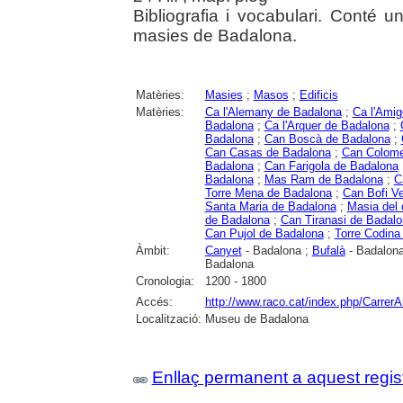
Bibliografia i vocabulari. Conté u
masies de Badalona.
Matèries:
Masies
;
Masos
;
Edificis
Matèries:
Ca l'Alemany de Badalona
;
Ca l'Ami
Badalona
;
Ca l'Arquer de Badalona
;
Badalona
;
Can Boscà de Badalona
;
Can Casas de Badalona
;
Can Colome
Badalona
;
Can Farigola de Badalona
Badalona
;
Mas Ram de Badalona
;
C
Torre Mena de Badalona
;
Can Bofi Ve
Santa Maria de Badalona
;
Masia del 
de Badalona
;
Can Tiranasi de Badal
Can Pujol de Badalona
;
Torre Codina
Àmbit:
Canyet
- Badalona ;
Bufalà
- Badalon
Badalona
Cronologia:
1200 - 1800
Accés:
http://www.raco.cat/index.php/CarrerA
Localització:
Museu de Badalona
Enllaç permanent a aquest regis