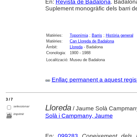
En:
Revista de Badalona
. Badalon
Suplement monogràfic dels barri de
Matèries:
Toponímia
;
Barris
;
Història general
Matèries:
Can Lloreda de Badalona
Àmbit:
Lloreda
- Badalona
Cronologia:
1900 - 1988
Localització:
Museu de Badalona
Enllaç permanent a aquest regis
3 / 7
Lloreda
seleccionar
/ Jaume Solà Campmany,
imprimir
Solà i Campmany, Jaume
En:
099283
Coneixement dels 