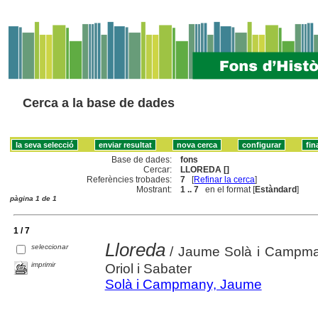
Cerca a la base de dades
Base de dades:
fons
Cercar:
LLOREDA []
Referències trobades:
7
[
Refinar la cerca
]
Mostrant:
1 .. 7
en el format [
Estàndard
]
pàgina 1 de 1
1 / 7
Lloreda
seleccionar
/ Jaume Solà i Campman
imprimir
Oriol i Sabater
Solà i Campmany, Jaume