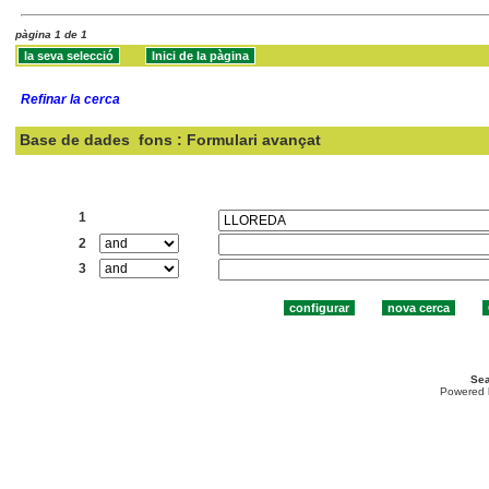
pàgina 1 de 1
Refinar la cerca
Base de dades
fons : Formulari avançat
Cercar:
1
2
3
Sea
Powered