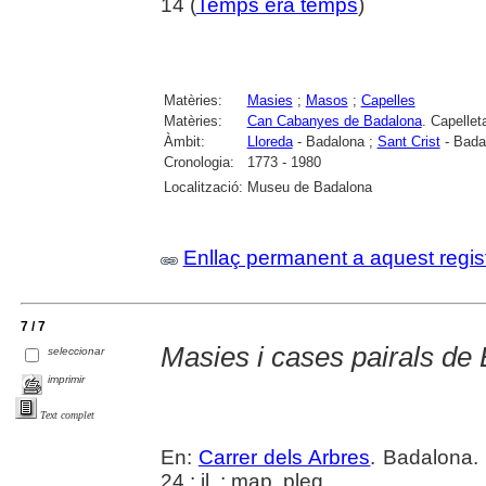
14 (
Temps era temps
)
Matèries:
Masies
;
Masos
;
Capelles
Matèries:
Can Cabanyes de Badalona
. Capellet
Àmbit:
Lloreda
- Badalona ;
Sant Crist
- Bada
Cronologia:
1773 - 1980
Localització:
Museu de Badalona
Enllaç permanent a aquest regis
7 / 7
Masies i cases pairals de
seleccionar
imprimir
Text complet
En:
Carrer dels Arbres
. Badalona. 
24 : il. ; map. pleg