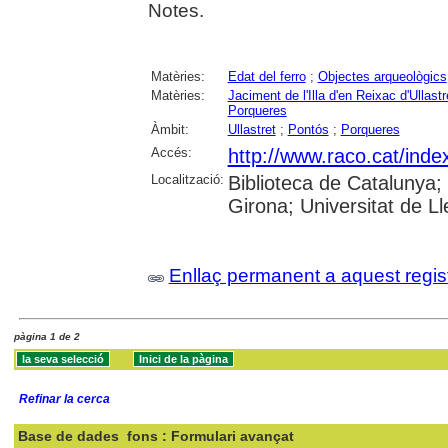
Notes.
Matèries:
Edat del ferro
;
Objectes arqueològics
Matèries:
Jaciment de l'Illa d'en Reixac d'Ullastr
Porqueres
Àmbit:
Ullastret
;
Pontós
;
Porqueres
Accés:
http://www.raco.cat/inde
Localització:
Biblioteca de Catalunya; 
Girona; Universitat de Lle
Enllaç permanent a aquest regis
pàgina 1 de 2
Refinar la cerca
Base de dades
fons : Formulari avançat