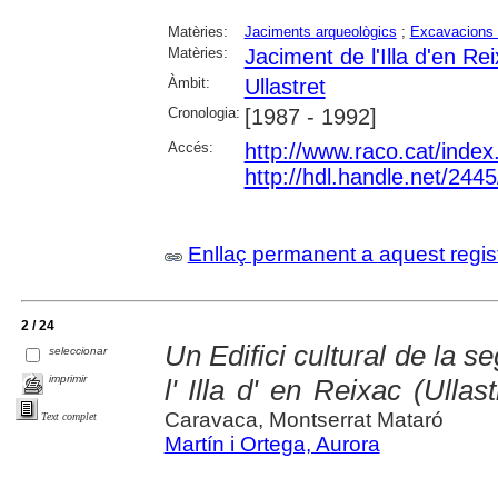
Matèries:
Jaciments arqueològics
;
Excavacions 
Matèries:
Jaciment de l'Illa d'en Rei
Àmbit:
Ullastret
Cronologia:
[1987 - 1992]
Accés:
http://www.raco.cat/inde
http://hdl.handle.net/244
Enllaç permanent a aquest regis
2 / 24
Un Edifici cultural de la s
seleccionar
imprimir
l' Illa d' en Reixac (Ullas
Caravaca, Montserrat Mataró
Text complet
Martín i Ortega, Aurora