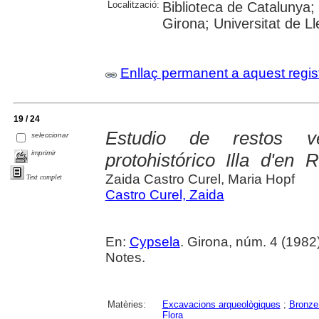
Localització:
Biblioteca de Catalunya; 
Girona; Universitat de Lle
Enllaç permanent a aquest regis
19 / 24
Estudio de restos v
seleccionar
imprimir
protohistórico Illa d'en 
Zaida Castro Curel, Maria Hopf
Text complet
Castro Curel, Zaida
En:
Cypsela
. Girona, núm. 4 (1982) 
Notes.
Matèries:
Excavacions arqueològiques
;
Bronze 
Flora