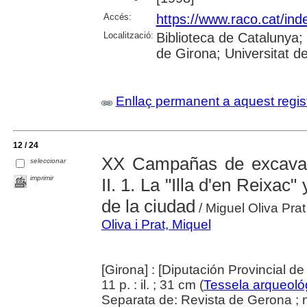
Accés:
https://www.raco.cat/ind
Localització:
Biblioteca de Catalunya; 
de Girona; Universitat de 
Enllaç permanent a aquest regis
12 / 24
XX Campañas de excavaci
seleccionar
imprimir
II. 1. La "Illa d'en Reixac
de la ciudad
/ Miguel Oliva Prat
Oliva i Prat, Miquel
[Girona] : [Diputación Provincial d
11 p. : il. ; 31 cm (
Tessela arqueoló
Separata de: Revista de Gerona ; 