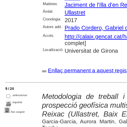
Matèries:
Jaciment de l'Illa d'en Re
Àmbit:
Ullastret
Cronologia:
2017
Autors add.:
Prado Cordero, Gabriel 
Accés:
http://calaix.gencat.cat
complet]
Localització:
Universitat de Girona
Enllaç permanent a aquest regis
9 / 24
Metodologia de treball i
seleccionar
imprimir
prospecció geofísica multis
Reixac (Ullastret, Baix 
Text complet
Garcia-Garcia, Aurora Martin, G