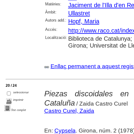
Matèries:
Jaciment de l'Illa d'en Re
Àmbit:
Ullastret
Autors add.:
Hopf, Maria
Accés:
http://www.raco.cat/inde
Localització:
Biblioteca de Catalunya; 
Girona; Universitat de Lle
Enllaç permanent a aquest regis
20 / 24
Piezas discoidales en
seleccionar
imprimir
Cataluña
/ Zaida Castro Curel
Castro Curel, Zaida
Text complet
En:
Cypsela
. Girona, núm. 2 (1978) 