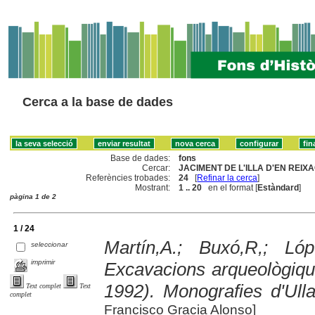
Cerca a la base de dades
Base de dades:
fons
Cercar:
JACIMENT DE L'ILLA D'EN REIXA
Referències trobades:
24
[
Refinar la cerca
]
Mostrant:
1 .. 20
en el format [
Estàndard
]
pàgina 1 de 2
1 / 24
Martín,A.; Buxó,R,; Lóp
seleccionar
imprimir
Excavacions arqueològique
1992). Monografies d'Ulla
Text complet
Text
complet
Francisco Gracia Alonso]