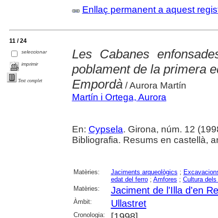
Enllaç permanent a aquest regis
11 / 24
Les Cabanes enfonsades 
seleccionar
imprimir
poblament de la primera ed
Empordà
Text complet
/ Aurora Martín
Martín i Ortega, Aurora
En:
Cypsela
. Girona, núm. 12 (1998) 
Bibliografia. Resums en castellà, a
Matèries:
Jaciments arqueològics
;
Excavacions
edat del ferro
;
Amfores
;
Cultura dels
Matèries:
Jaciment de l'Illa d'en Re
Àmbit:
Ullastret
Cronologia:
[1998]