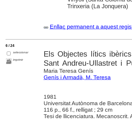
Trinxeria (La Jonquera)
Enllaç permanent a aquest regis
6 / 24
Els Objectes lítics ibèric
seleccionar
imprimir
Sant Andreu-Ullastret i P
Maria Teresa Genís
Genís i Armadà, M. Teresa
1981
Universitat Autònoma de Barcelona. 
116 p., 66 f., relligat ; 29 cm
Tesi de llicenciatura. Mecanoscrit.