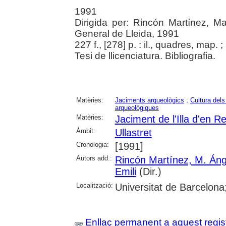
1991
Dirigida per: Rincón Martínez, Ma
General de Lleida, 1991
227 f., [278] p. : il., quadres, map. 
Tesi de llicenciatura. Bibliografia.
Matèries:
Jaciments arqueològics
;
Cultura dels
arqueològiques
Matèries:
Jaciment de l'Illa d'en Re
Àmbit:
Ullastret
Cronologia:
[1991]
Autors add.:
Rincón Martínez, M. Áng
Emili
(Dir.)
Localització:
Universitat de Barcelona;
Enllaç permanent a aquest regis