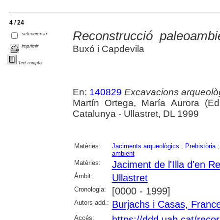
4 / 24
Reconstrucció paleoambie
seleccionar
imprimir
Buxó i Capdevila
Text complet
En:
140829
Excavacions arqueològ
Martín Ortega, María Aurora (Ed
Catalunya - Ullastret, DL 1999
Matèries:
Jaciments arqueològics
;
Prehistòria
ambient
Matèries:
Jaciment de l'Illa d'en Re
Àmbit:
Ullastret
Cronologia:
[0000 - 1999]
Autors add.:
Burjachs i Casas, Franc
Accés:
https://ddd.uab.cat/reco