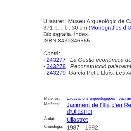
Ullastret : Museu Arqueològic de Ca
371 p. : il. ; 30 cm (
Monografies d'Ul
Bibliografia. Índex.
ISBN 8439346565
Conté:
-
243277
La Gestió econòmica del
-
243278
Reconstrucció paleoamb
-
243279
Garcia Petit. Lluís.
Les A
Matèries:
Excavacions arqueològiques
;
Jacime
Matèries:
Jaciment de l'Illa d'en Re
d'Ullastret
Àmbit:
Ullastret
Cronologia:
1987 - 1992