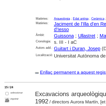
Matèries:
Arqueologia
;
Edat antiga
;
Ceràmica
Matèries:
Jaciment de l'Illa d'en Re
d'Iesso
Àmbit:
Guissona
;
Ullastret
;
Ma
Cronologia:
s. III - I aC
Autors add.:
Guitart i Duran, Josep
(D
Localització:
Universitat Autònoma de
Enllaç permanent a aquest regis
15 / 24
Excavacions arqueològique
seleccionar
imprimir
1992
/ directors Aurora Martín, [et 