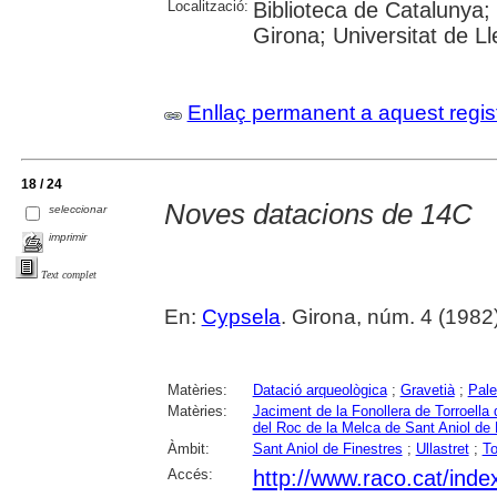
Localització:
Biblioteca de Catalunya; 
Girona; Universitat de Lle
Enllaç permanent a aquest regis
18 / 24
Noves datacions de 14C
seleccionar
imprimir
Text complet
En:
Cypsela
. Girona, núm. 4 (1982
Matèries:
Datació arqueològica
;
Gravetià
;
Pale
Matèries:
Jaciment de la Fonollera de Torroella
del Roc de la Melca de Sant Aniol de 
Àmbit:
Sant Aniol de Finestres
;
Ullastret
;
To
Accés:
http://www.raco.cat/inde