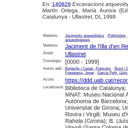
En:
140829
Excavacions arqueològ
Martín Ortega, María Aurora (Ed
Catalunya - Ullastret, DL 1999
Matèries:
Jaciments arqueològics
;
Prehistòria
arqueològiques
Matèries:
Jaciment de l'Illa d'en Re
Àmbit:
Ullastret
Cronologia:
[0000 - 1999]
Autors add.:
Burjachs i Casas, Francesc
;
Buxó i 
Franquesa, Jenar
;
Garcia Petit, Lluís
Accés:
https://ddd.uab.cat/reco
Localització:
Biblioteca de Catalunya;
MNAT: Museu Nacional Ar
Autònoma de Barcelona; 
Universitat de Girona; U
Rovira i Virgili; Museu d
Rahola (Girona); B. Lluí
Vinyoli (Santa Coloma de