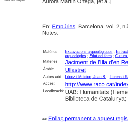
Aurora Martín Ortega, [et al.]
Text complet
En:
Empúries
. Barcelona. vol. 2, n
Notes.
Matèries:
Excavacions arqueològiques
;
Estruc
arqueològics
;
Edat del ferro
;
Cultura 
Matèries:
Jaciment de l'Illa d'en Re
Àmbit:
Ullastret
Autors add.:
López i Melcion, Joan B.
;
Llorens i 
Accés:
http://www.raco.cat/ind
Localització:
UAB: Humanitats (Hemero
Biblioteca de Catalunya;
Enllaç permanent a aquest regis