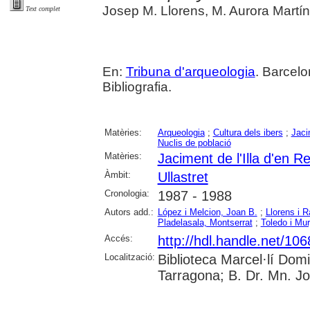
Josep M. Llorens, M. Aurora Martí
Text complet
En:
Tribuna d'arqueologia
. Barcelo
Bibliografia.
Matèries:
Arqueologia
;
Cultura dels ibers
;
Jaci
Nuclis de població
Matèries:
Jaciment de l'Illa d'en Re
Àmbit:
Ullastret
Cronologia:
1987 - 1988
Autors add.:
López i Melcion, Joan B.
;
Llorens i 
Pladelasala, Montserrat
;
Toledo i Mu
Accés:
http://hdl.handle.net/10
Localització:
Biblioteca Marcel·lí Dom
Tarragona; B. Dr. Mn. J