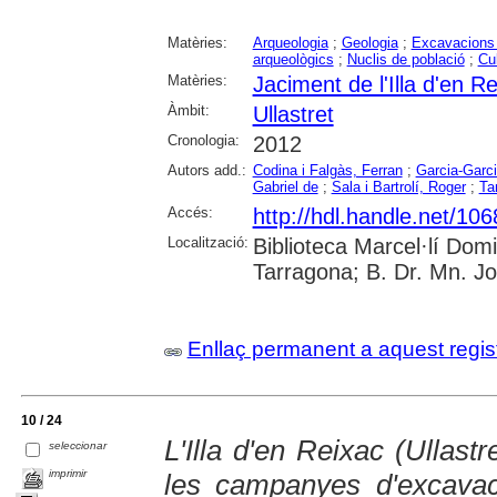
Matèries:
Arqueologia
;
Geologia
;
Excavacions 
arqueològics
;
Nuclis de població
;
Cul
Matèries:
Jaciment de l'Illa d'en Re
Àmbit:
Ullastret
Cronologia:
2012
Autors add.:
Codina i Falgàs, Ferran
;
Garcia-Garci
Gabriel de
;
Sala i Bartrolí, Roger
;
Ta
Accés:
http://hdl.handle.net/10
Localització:
Biblioteca Marcel·lí Dom
Tarragona; B. Dr. Mn. J
Enllaç permanent a aquest regis
10 / 24
L'Illa d'en Reixac (Ullastr
seleccionar
imprimir
les campanyes d'excava