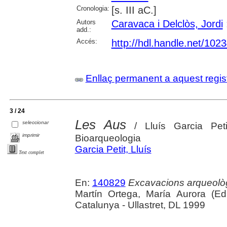
Cronologia:
[s. III aC.]
Autors
Caravaca i Delclòs, Jordi
add.:
Accés:
http://hdl.handle.net/102
Enllaç permanent a aquest regis
3 / 24
Les Aus
seleccionar
/ Lluís Garcia Peti
imprimir
Bioarqueologia
Garcia Petit, Lluís
Text complet
En:
140829
Excavacions arqueològ
Martín Ortega, María Aurora (Ed
Catalunya - Ullastret, DL 1999