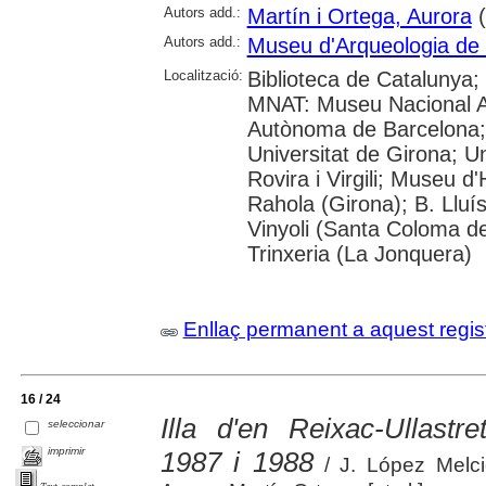
Autors add.:
Martín i Ortega, Aurora
(
Autors add.:
Museu d'Arqueologia de
Localització:
Biblioteca de Catalunya;
MNAT: Museu Nacional Ar
Autònoma de Barcelona; 
Universitat de Girona; U
Rovira i Virgili; Museu d
Rahola (Girona); B. Lluí
Vinyoli (Santa Coloma de
Trinxeria (La Jonquera)
Enllaç permanent a aquest regis
16 / 24
Illa d'en Reixac-Ullast
seleccionar
imprimir
1987 i 1988
/ J. López Melci