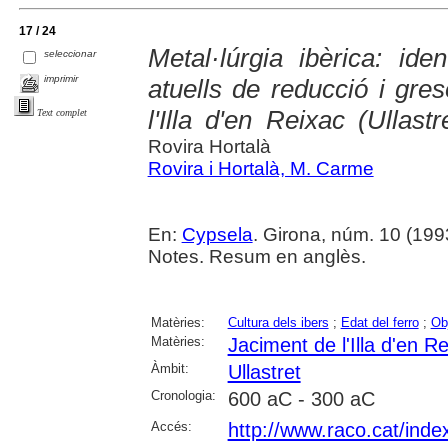
17 / 24
Metal·lúrgia ibèrica: iden
seleccionar
imprimir
atuells de reducció i gres
l'Illa d'en Reixac (Ullas
Text complet
Rovira Hortalà
Rovira i Hortalà, M. Carme
En:
Cypsela
. Girona, núm. 10 (1993)
Notes. Resum en anglès.
Matèries:
Cultura dels ibers
;
Edat del ferro
;
Ob
Matèries:
Jaciment de l'Illa d'en Re
Àmbit:
Ullastret
Cronologia:
600 aC - 300 aC
Accés:
http://www.raco.cat/inde