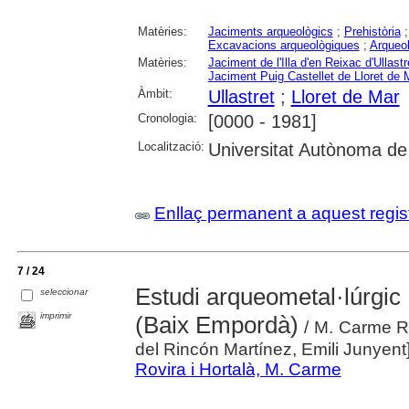
Matèries:
Jaciments arqueològics
;
Prehistòria
Excavacions arqueològiques
;
Arqueol
Matèries:
Jaciment de l'Illa d'en Reixac d'Ullastr
Jaciment Puig Castellet de Lloret de 
Àmbit:
Ullastret
;
Lloret de Mar
Cronologia:
[0000 - 1981]
Localització:
Universitat Autònoma de
Enllaç permanent a aquest regis
7 / 24
Estudi arqueometal·lúrgic d
seleccionar
imprimir
(Baix Empordà)
/ M. Carme Rov
del Rincón Martínez, Emili Junyent
Rovira i Hortalà, M. Carme