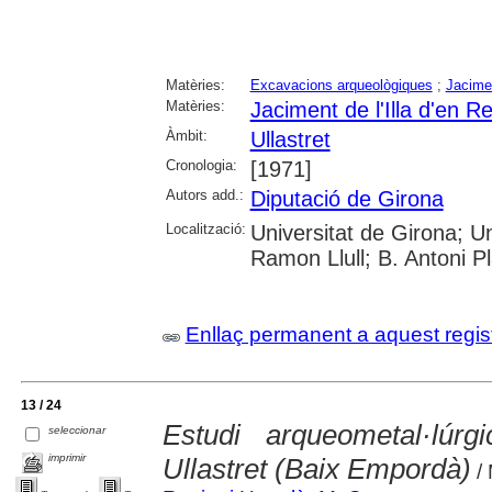
Matèries:
Excavacions arqueològiques
;
Jacime
Matèries:
Jaciment de l'Illa d'en Re
Àmbit:
Ullastret
Cronologia:
[1971]
Autors add.:
Diputació de Girona
Localització:
Universitat de Girona; U
Ramon Llull; B. Antoni Pl
Enllaç permanent a aquest regis
13 / 24
Estudi arqueometal·lúrg
seleccionar
imprimir
Ullastret (Baix Empordà)
/ 