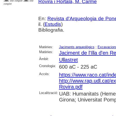
Rovira i Hortalà, M. Carme
Text complet
Text
complet
En:
Revista d'Arqueologia de Pon
il. (
Estudis
)
Bibliografia.
Matèries:
Jaciments arqueològics
;
Excavacions
Matèries:
Jaciment de l'Illa d'en Re
Àmbit:
Ullastret
Cronologia:
600 aC - 225 aC
Accés:
https://www.raco.cat/ind
http://www.rap.udl.cat/e
Rovira.pdf
Localització:
UAB: Humanitats (Hemero
Girona; Universitat Pompe