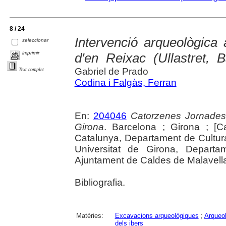
8 / 24
Intervenció arqueològica a
seleccionar
imprimir
d'en Reixac (Ullastret, 
Gabriel de Prado
Text complet
Codina i Falgàs, Ferran
En:
204046
Catorzenes Jornades
Girona
. Barcelona ; Girona ; [C
Catalunya, Departament de Cultur
Universitat de Girona, Departam
Ajuntament de Caldes de Malavella, 
Bibliografia.
Matèries:
Excavacions arqueològiques
;
Arqueol
dels ibers