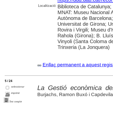
Localització:
Biblioteca de Catalunya;
MNAT: Museu Nacional Ar
Autònoma de Barcelona; 
Universitat de Girona; U
Rovira i Virgili; Museu d
Rahola (Girona); B. Lluí
Vinyoli (Santa Coloma de
Trinxeria (La Jonquera)
Enllaç permanent a aquest regis
5 / 24
La Gestió econòmica del
seleccionar
imprimir
Burjachs, Ramon Buxó i Capdevila, 
Text complet