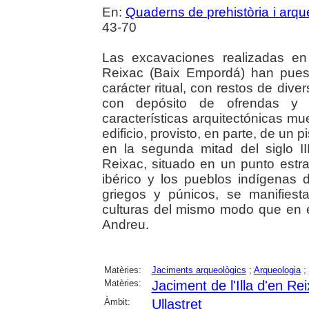
En:
Quaderns de prehistòria i arqu
43-70
Las excavaciones realizadas en 
Reixac (Baix Empordá) han puest
carácter ritual, con restos de di
con depósito de ofrendas y 
características arquitectónicas mu
edificio, provisto, en parte, de un 
en la segunda mitad del siglo II
Reixac, situado en un punto estr
ibérico y los pueblos indígenas 
griegos y púnicos, se manifiest
culturas del mismo modo que en e
Andreu.
Matèries:
Jaciments arqueològics
;
Arqueologia
;
Matèries:
Jaciment de l'Illa d'en Rei
Àmbit:
Ullastret