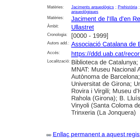
Matèries:
Jaciments arqueològics
;
Prehistòria
arqueològiques
Matèries:
Jaciment de l'Illa d'en Re
Àmbit:
Ullastret
Cronologia:
[0000 - 1999]
Autors add.:
Associació Catalana de 
Accés:
https://ddd.uab.cat/reco
Localització:
Biblioteca de Catalunya;
MNAT: Museu Nacional Ar
Autònoma de Barcelona; 
Universitat de Girona; U
Rovira i Virgili; Museu d
Rahola (Girona); B. Lluí
Vinyoli (Santa Coloma de
Trinxeria (La Jonquera)
Enllaç permanent a aquest regis