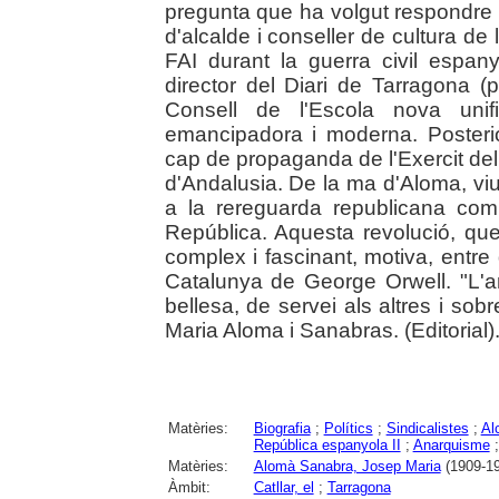
pregunta que ha volgut respondre
d'alcalde i conseller de cultura d
FAI durant la guerra civil espan
director del Diari de Tarragona (
Consell de l'Escola nova uni
emancipadora i moderna. Posteri
cap de propaganda de l'Exercit del
d'Andalusia. De la ma d'Aloma, vi
a la rereguarda republicana com
República. Aquesta revolució, que c
complex i fascinant, motiva, entre
Catalunya de George Orwell. "L'
bellesa, de servei als altres i so
Maria Aloma i Sanabras. (Editorial)
Matèries:
Biografia
;
Polítics
;
Sindicalistes
;
Al
República espanyola II
;
Anarquisme
Matèries:
Alomà Sanabra, Josep Maria
(1909-19
Àmbit:
Catllar, el
;
Tarragona