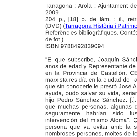
Tarragona : Arola : Ajuntament de
2009
204 p., [18] p. de làm. : il., re
(DVD) (
Tarragona Història i Patrimo
Referències bibliogràfiques. Conté
de fot.).
ISBN 9788492839094
"El que subscribe, Joaquín Sán
anos de edad y Representante de
en la Provincia de Castellón, C
marxista residía en la ciudad de T
que sin conocerle le prestó José 
ayuda, pudo salvar su vida, ser
hijo Pedro Sánchez Sánchez. [.]
que muchas personas, algunas d
seguramente habrían sido fus
intervención del mismo Alomá".
persona que va evitar amb la s
nombroses persones, moltes de les