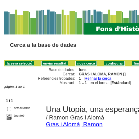
Cerca a la base de dades
Base de dades:
fons
Cercar:
GRAS I ALOMA, RAMON []
Referències trobades:
1
[
Refinar la cerca
]
Mostrant:
1 .. 1
en el format [
Estàndard
]
pàgina 1 de 1
1 / 1
Una Utopia, una esperança
seleccionar
imprimir
/ Ramon Gras i Alomà
Gras i Alomà, Ramon