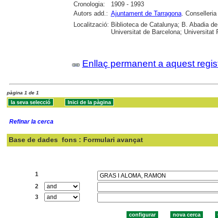
Cronologia:
1909 - 1993
Autors add.:
Ajuntament de Tarragona
. Conselleria
Localització:
Biblioteca de Catalunya; B. Abadia d
Universitat de Barcelona; Universitat R
Enllaç permanent a aquest regis
pàgina 1 de 1
Refinar la cerca
Base de dades
fons : Formulari avançat
Cercar:
1
2
3