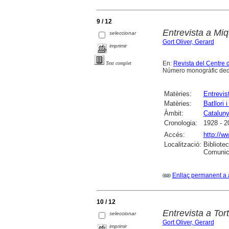
9 / 12
Entrevista a Miqu
seleccionar
Gort Oliver, Gerard
imprimir
En:
Revista del Centre 
Text complet
Número monogràfic dedic
Matèries:
Entrevis
Matèries:
Batllori
Àmbit:
Catalun
Cronologia:
1928 - 2
Accés:
http://w
Localització:
Bibliote
Comunic
Enllaç permanent a 
10 / 12
Entrevista a Tort
seleccionar
Gort Oliver, Gerard
imprimir