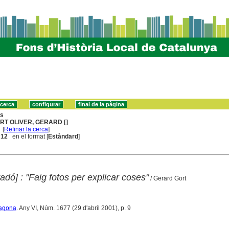
ns
RT OLIVER, GERARD []
[
Refinar la cerca
]
. 12
en el format [
Estàndard
]
adó] : "Faig fotos per explicar coses"
/ Gerard Gort
ragona
. Any VI, Núm. 1677 (29 d'abril 2001), p. 9