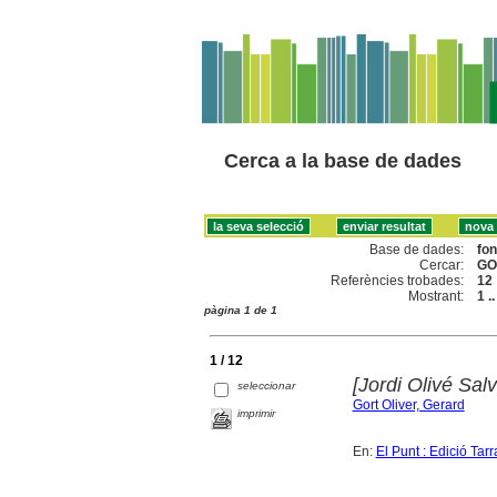
Cerca a la base de dades
Base de dades:
fo
Cercar:
GO
Referències trobades:
12
Mostrant:
1 .
pàgina 1 de 1
1 / 12
[Jordi Olivé Salv
seleccionar
Gort Oliver, Gerard
imprimir
En:
El Punt : Edició Tar