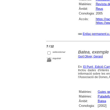
Matèries:
Revista d
Àmbit:
Reus
Cronologia:
2005
Accés:
https://r
https://ww
Enllaç permanent a 
7 / 12
Batea, exemple d
seleccionar
Gort Oliver, Gerard
imprimir
En:
El Punt : Edició Ca
Inclou dades d'interès
informació sobre les ent
l'Associació de Dones, A
Matèries:
Guies ge
Matèries:
Paladell
Àmbit:
Batea
Cronologia:
[2002]