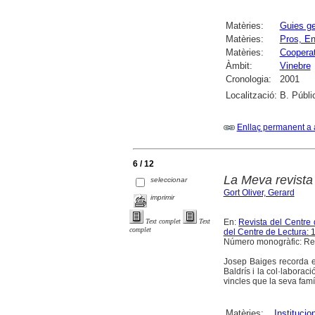
Matèries:
Guies ge
Matèries:
Pros, En
Matèries:
Cooperat
Àmbit:
Vinebre
Cronologia:
2001
Localització:
B. Públi
Enllaç permanent a 
6 / 12
La Meva revista
seleccionar
Gort Oliver, Gerard
imprimir
En:
Revista del Centre
Text complet
Text
complet
del Centre de Lectura: 
Número monogràfic: Revi
Josep Baiges recorda e
Baldrís i la col·laborac
vincles que la seva famíl
Matèries:
Institucio