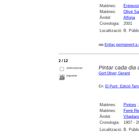
Matèries:
Entrevis
Matèries:
Olivé Sa
Àmbit:
Alforja
Cronologia:
2001
Localització:
B. Públi
Enllaç permanent a 
2 / 12
Pintar cada dia 
seleccionar
Gort Oliver, Gerard
imprimir
En:
El Punt : Edició Tar
Matèries:
Pintors
Matèries:
Ferré Re
Àmbit:
Vilaplan
Cronologia:
1907 - 2
Localització:
B. Públi