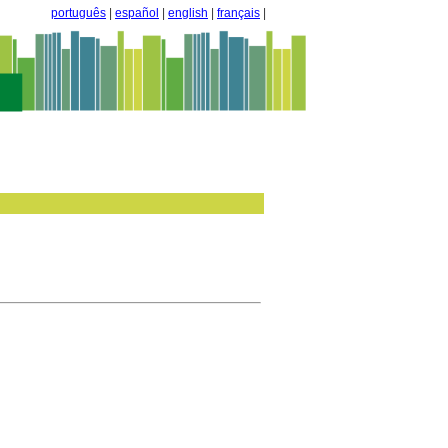
português
|
español
|
english
|
français
|