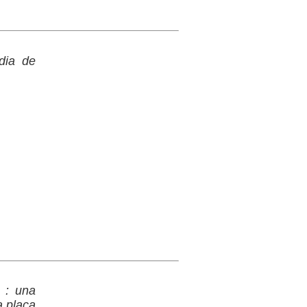
dia de
é : una
a plaça