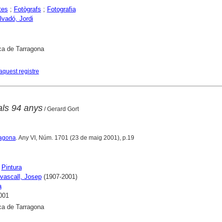
tes
;
Fotògrafs
;
Fotografia
lvadó, Jordi
ca de Tarragona
aquest registre
als 94 anys
/ Gerard Gort
ragona
. Any VI, Núm. 1701 (23 de maig 2001), p.19
;
Pintura
vascall, Josep
(1907-2001)
a
001
ca de Tarragona