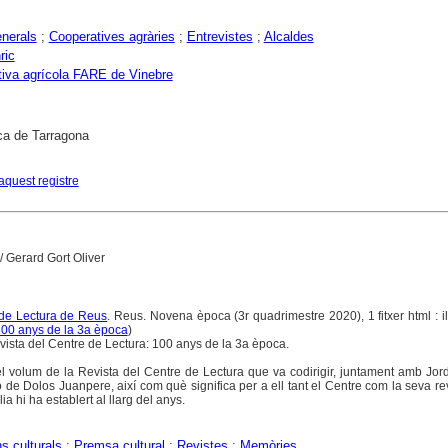
nerals
;
Cooperatives agràries
;
Entrevistes
;
Alcaldes
ric
iva agrícola FARE de Vinebre
ca de Tarragona
aquest registre
/ Gerard Gort Oliver
 de Lectura de Reus
. Reus. Novena època (3r quadrimestre 2020), 1 fitxer html : il.
100 anys de la 3a època
)
sta del Centre de Lectura: 100 anys de la 3a època.
l volum de la Revista del Centre de Lectura que va codirigir, juntament amb Jor
ió de Dolos Juanpere, així com què significa per a ell tant el Centre com la seva revi
ia hi ha establert al llarg del anys.
ns culturals
;
Premsa cultural
;
Revistes
;
Memòries