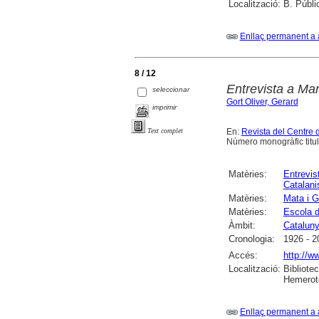
Localització:
B. Públi
Enllaç permanent a 
8 / 12
Entrevista a Ma
seleccionar
Gort Oliver, Gerard
imprimir
En:
Revista del Centre 
Text complet
Número monogràfic titul
Matèries:
Entrevis
Catalan
Matèries:
Mata i G
Matèries:
Escola 
Àmbit:
Catalun
Cronologia:
1926 - 2
Accés:
http://w
Localització:
Bibliote
Hemerot
Enllaç permanent a 