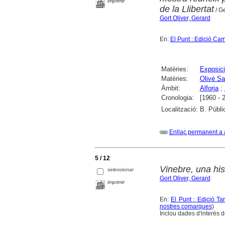
imprimir
de la Llibertat
/ G
Gort Oliver, Gerard
En:
El Punt : Edició Ca
Matèries:
Exposici
Matèries:
Olivé Sa
Àmbit:
Alforja
;
Cronologia:
[1960 - 
Localització:
B. Públi
Enllaç permanent a 
5 / 12
Vinebre, una hist
seleccionar
Gort Oliver, Gerard
imprimir
En:
El Punt : Edició Ta
nostres comarques
)
Inclou dades d'interès d