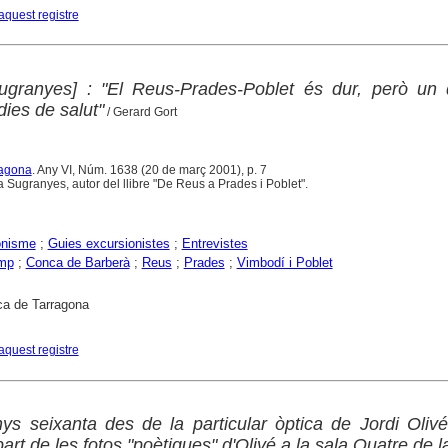
aquest registre
ugranyes] : "El Reus-Prades-Poblet és dur, però un 
dies de salut"
/ Gerard Gort
ragona
. Any VI, Núm. 1638 (20 de març 2001), p. 7
 Sugranyes, autor del llibre "De Reus a Prades i Poblet".
onisme
;
Guies excursionistes
;
Entrevistes
mp
;
Conca de Barberà
;
Reus
;
Prades
;
Vimbodí i Poblet
ca de Tarragona
aquest registre
anys seixanta des de la particular òptica de Jordi Oliv
art de les fotos "poètiques" d'Olivé a la sala Quatre de l