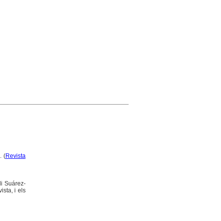
 (
Revista
di Suárez-
sta, i els