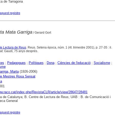
ca de Tarragona
aquest registre
rta Mata Garriga
/ Gerard Gort
de Lectura de Reus
. Reus. Setena època, núm. 1 (4t. trimestre 2001), p. 27-35 : il.
at: Gaudí, 75 anys després.
tes
;
Pedagogues
;
Polítiques
;
Dona
;
Ciències de l'educació
;
Socialisme
;
isme
arriga, Marta
(1926-2006)
de Mestres Rosa Sensat
ya
001
ww.raco.cat/index.php/RevistaCLR/article/view/28647/28481
ca de Catalunya; B. Centre de Lectura de Reus; UAB : B. de Comunicació i
eca General
aquest registre