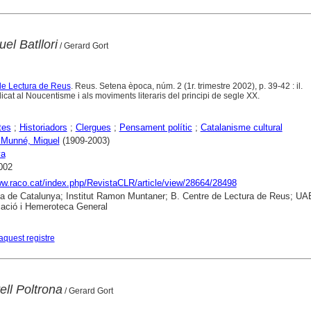
el Batllori
/ Gerard Gort
de Lectura de Reus
. Reus. Setena època, núm. 2 (1r. trimestre 2002), p. 39-42 : il.
at al Noucentisme i als moviments literaris del principi de segle XX.
tes
;
Historiadors
;
Clergues
;
Pensament polític
;
Catalanisme cultural
 i Munné, Miquel
(1909-2003)
ya
002
ww.raco.cat/index.php/RevistaCLR/article/view/28664/28498
ca de Catalunya; Institut Ramon Muntaner; B. Centre de Lectura de Reus; UAB
ació i Hemeroteca General
aquest registre
ell Poltrona
/ Gerard Gort