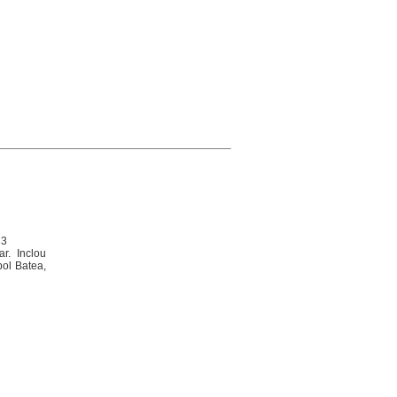
23
r. Inclou
bol Batea,