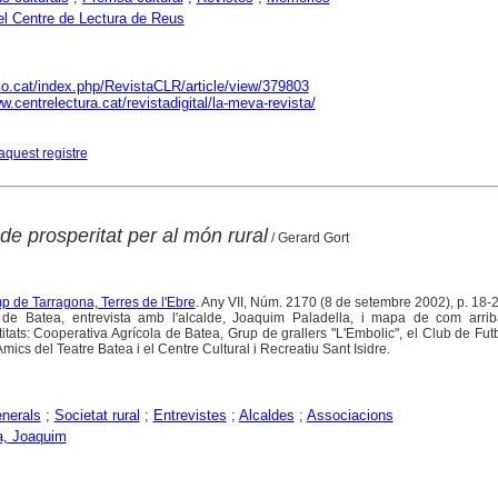
el Centre de Lectura de Reus
aco.cat/index.php/RevistaCLR/article/view/379803
w.centrelectura.cat/revistadigital/la-meva-revista/
aquest registre
e prosperitat per al món rural
/ Gerard Gort
mp de Tarragona, Terres de l'Ebre
. Any VII, Núm. 2170 (8 de setembre 2002), p. 18-
 de Batea, entrevista amb l'alcalde, Joaquim Paladella, i mapa de com arriba
itats: Cooperativa Agrícola de Batea, Grup de grallers "L'Embolic", el Club de Fut
mics del Teatre Batea i el Centre Cultural i Recreatiu Sant Isidre.
nerals
;
Societat rural
;
Entrevistes
;
Alcaldes
;
Associacions
a, Joaquim