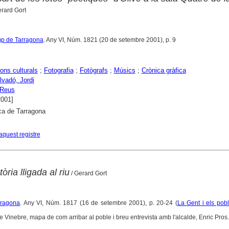
erard Gort
mp de Tarragona
. Any VI, Núm. 1821 (20 de setembre 2001), p. 9
ons culturals
;
Fotografia
;
Fotògrafs
;
Músics
;
Crònica gràfica
lvadó, Jordi
Reus
2001]
ca de Tarragona
aquest registre
òria lligada al riu
/ Gerard Gort
rragona
. Any VI, Núm. 1817 (16 de setembre 2001), p. 20-24 (
La Gent i els pob
e Vinebre, mapa de com arribar al poble i breu entrevista amb l'alcalde, Enric Pros.