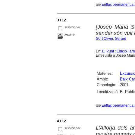
Enllaç permanent a 
3 / 12
[Josep Maria S
seleccionar
sender són vuit 
imprimir
Gort Oliver, Gerard
En:
El Punt : Edició Tar
Entrevista a Josep Maria
Matèries:
Excursi
Àmbit:
Baix Ca
Cronologia:
2001
Localització:
B. Públi
Enllaç permanent a 
4 / 12
L'Alforja dels 
seleccionar
mostra reuneix p