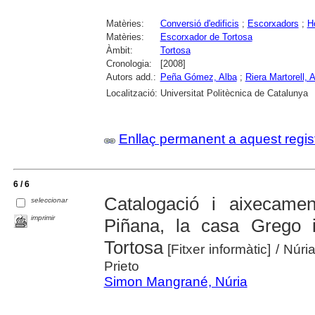
Matèries:
Conversió d'edificis
;
Escorxadors
;
H
Matèries:
Escorxador de Tortosa
Àmbit:
Tortosa
Cronologia:
[2008]
Autors add.:
Peña Gómez, Alba
;
Riera Martorell, 
Localització:
Universitat Politècnica de Catalunya
Enllaç permanent a aquest regis
6 / 6
Catalogació i aixecamen
seleccionar
imprimir
Piñana, la casa Grego i
Tortosa
[Fitxer informàtic]
/ Núri
Prieto
Simon Mangrané, Núria