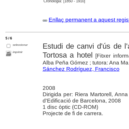
Cronologia:
[1850 - 1910]
Enllaç permanent a aquest regis
5 / 6
Estudi de canvi d'ús de l
seleccionar
imprimir
Tortosa a hotel
[Fitxer inform
Alba Peña Gómez ; tutora: Ana Ma.
Sánchez Rodríguez, Francisco
2008
Dirigida per: Riera Martorell, Ann
d'Edificació de Barcelona, 2008
1 disc òptic (CD-ROM)
Projecte de fi de carrera.