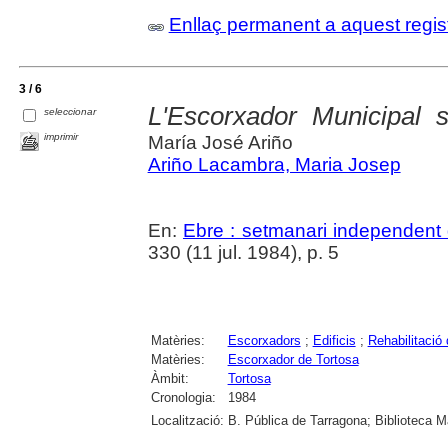
Enllaç permanent a aquest regis
3 / 6
L'Escorxador Municipal s
seleccionar
imprimir
María José Ariño
Ariño Lacambra, Maria Josep
En:
Ebre : setmanari independent 
330 (11 jul. 1984), p. 5
Matèries:
Escorxadors
;
Edificis
;
Rehabilitació d
Matèries:
Escorxador de Tortosa
Àmbit:
Tortosa
Cronologia:
1984
Localització:
B. Pública de Tarragona; Biblioteca M