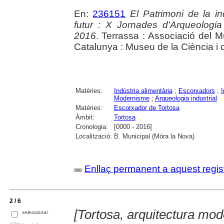
En:
236151
El Patrimoni de la in
futur : X Jornades d'Arqueologia
2016
. Terrassa : Associació del 
Catalunya : Museu de la Ciència i 
Matèries:
Indústria alimentària
;
Escorxadors
;
I
Modernisme
;
Arqueologia industrial
Matèries:
Escorxador de Tortosa
Àmbit:
Tortosa
Cronologia:
[0000 - 2016]
Localització:
B. Municipal (Móra la Nova)
Enllaç permanent a aquest regis
2 / 6
[Tortosa, arquitectura mode
seleccionar