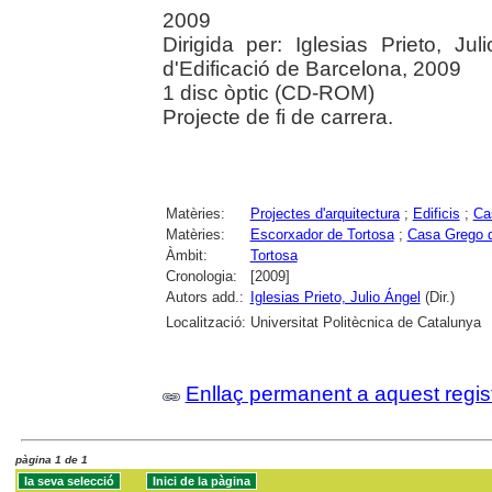
2009
Dirigida per: Iglesias Prieto, Ju
d'Edificació de Barcelona, 2009
1 disc òptic (CD-ROM)
Projecte de fi de carrera.
Matèries:
Projectes d'arquitectura
;
Edificis
;
Ca
Matèries:
Escorxador de Tortosa
;
Casa Grego d
Àmbit:
Tortosa
Cronologia:
[2009]
Autors add.:
Iglesias Prieto, Julio Ángel
(Dir.)
Localització:
Universitat Politècnica de Catalunya
Enllaç permanent a aquest regis
pàgina 1 de 1