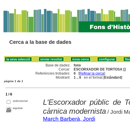
Cerca a la base de dades
Base de dades:
fons
Cercar:
ESCORXADOR DE TORTOSA []
Referències trobades:
6
[
Refinar la cerca
]
Mostrant:
1 .. 6
en el format [
Estàndard
]
pàgina 1 de 1
1 / 6
L'Escorxador públic de T
seleccionar
imprimir
càrnica modernista
/ Jordi M
March Barberà, Jordi