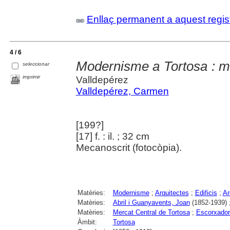
Enllaç permanent a aquest regis
4 / 6
Modernisme a Tortosa : m
seleccionar
imprimir
Valldepérez
Valldepérez, Carmen
[199?]
[17] f. : il. ; 32 cm
Mecanoscrit (fotocòpia).
Matèries:
Modernisme
;
Arquitectes
;
Edificis
;
Ar
Matèries:
Abril i Guanyavents, Joan
(1852-1939) 
Matèries:
Mercat Central de Tortosa
;
Escorxador
Àmbit:
Tortosa