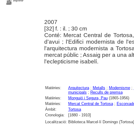
imprimir
2007
[32] f. : il. ; 30 cm
Conté: Mercat Central de Tortosa
d'avui ; l'Edifici modernista de l
l'arquitectura modernista a Tortosa
mercat públic ; Assaig per a una al
l'eclepticisme isabelí.
Matèries:
Arquitectura
;
Metalls
;
Modernisme
;
municipals
;
Reculls de premsa
Matèries:
Monguió i Segura, Pau
(1865-1956)
Matèries:
Mercat Central de Tortosa
;
Escorxado
Àmbit:
Tortosa
Cronologia:
[1880 - 1910]
Localització:
Biblioteca Marcel·lí Domingo (Tortosa