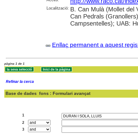
http://www.raco.cat/inde
Localització:
B. Can Mulà (Mollet del 
Can Pedrals (Granollers)
Campsentelles); UAB: H
Enllaç permanent a aquest regis
pàgina 1 de 1
Refinar la cerca
Base de dades
fons : Formulari avançat
Cercar:
1
2
3