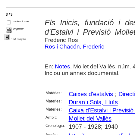
3 / 3
Els Inicis, fundació i 
seleccionar
imprimir
d'Estalvi i Previsió Mol
Frederic Ros
Text complet
Ros i Chacón, Frederic
En:
Notes
. Mollet del Vallès, núm. 
Inclou un annex documental.
Matèries:
Caixes d'estalvis
;
Direct
Matèries:
Duran i Solà, Lluís
Matèries:
Caixa d'Estalvi i Previsi
Àmbit:
Mollet del Vallès
Cronologia:
1907 - 1928; 1940
Accés: