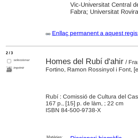
Vic-Universitat Central 
Fabra; Universitat Rovira i
Enllaç permanent a aquest regis
2 / 3
Homes del Rubí d'ahir
seleccionar
/ Fra
imprimir
Fortino, Ramon Rossinyol i Font, [et
Rubí : Comissió de Cultura del Cas
167 p., [15] p. de làm, ; 22 cm
ISBN 84-500-9738-X
Matèries: