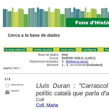
Cerca a la base de dades
Base de dades:
fons
Cercar:
DURAN I SOLA, LLUIS []
Referències trobades:
3
[
Refinar la cerca
]
Mostrant:
1 .. 3
en el format [
Estàndard
]
pàgina 1 de 1
1 / 3
Lluís Duran : "Carrasco
seleccionar
imprimir
polític català que parla d
Coll
Coll, Maria