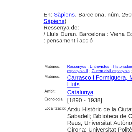
En:
Sàpiens
. Barcelona, núm. 250 
Sàpiens
)
Ressenya de:
/ Lluís Duran. Barcelona : Viena 
: pensament i acció
Matèries:
Ressenyes
;
Entrevistes
;
Historiador
espanyola II
;
Guerra civil espanyola
Matèries:
Carrasco i Formiguera, 
Lluís
Àmbit:
Catalunya
Cronologia:
[1890 - 1938]
Localització:
Arxiu Històric de la Ciut
Sabadell; Biblioteca de 
Reus; Universitat Autòno
Girona; Universitat Polit