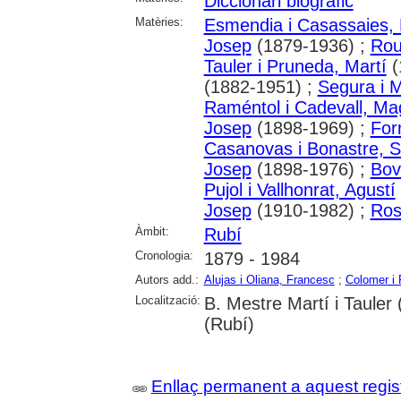
Diccionari biogràfic
Matèries:
Esmendia i Casassaies,
Josep
(1879-1936) ;
Rou
Tauler i Pruneda, Martí
(
(1882-1951) ;
Segura i M
Raméntol i Cadevall, Ma
Josep
(1898-1969) ;
For
Casanovas i Bonastre, S
Josep
(1898-1976) ;
Bov
Pujol i Vallhonrat, Agustí
Josep
(1910-1982) ;
Ros
Àmbit:
Rubí
Cronologia:
1879 - 1984
Autors add.:
Alujas i Oliana, Francesc
;
Colomer i 
Localització:
B. Mestre Martí i Tauler
(Rubí)
Enllaç permanent a aquest regis