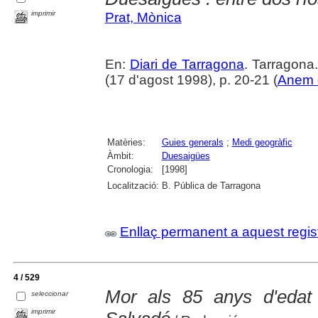
imprimir
Prat, Mònica
En:
Diari de Tarragona
. Tarragon
(17 d'agost 1998), p. 20-21 (
Anem 
Matèries:
Guies generals
;
Medi geogràfic
Àmbit:
Duesaigües
Cronologia:
[1998]
Localització:
B. Pública de Tarragona
Enllaç permanent a aquest regis
4 / 529
Mor als 85 anys d'edat 
seleccionar
imprimir