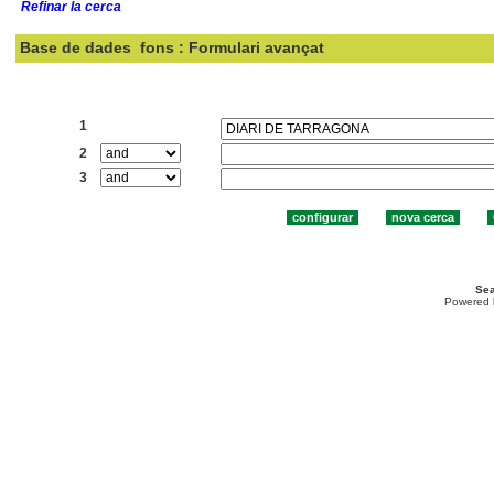
Refinar la cerca
Base de dades
fons : Formulari avançat
Cercar:
1
2
3
Sea
Powered