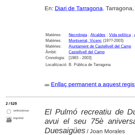
En:
Diari de Tarragona
. Tarragona,
Matèries:
Necrologia
;
Alcaldes
;
Vida política
;
Matèries:
Montserrat, Vicenç
(19??-2003)
Matèries:
Ajuntament de Castellvell del Camp
Àmbit:
Castellvell del Camp
Cronologia:
[1983 - 2003]
Localització:
B. Pública de Tarragona
Enllaç permanent a aquest regis
2 / 529
El Pulmó recreatiu de Du
seleccionar
imprimir
avui el seu 75è anivers
Duesaigües
/ Joan Morales