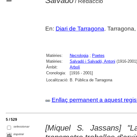
Salvadó
/ Redacció
En:
Diari de Tarragona
. Tarragona,
Matèries:
Necrologia
;
Poetes
Matèries:
Salvadó i Salvadó, Antoni
(1916-2001
Àmbit:
Arbolí
Cronologia:
[1916 - 2001]
Localització:
B. Pública de Tarragona
Enllaç permanent a aquest regis
5 / 529
[Miquel S. Jassans] "L
seleccionar
imprimir