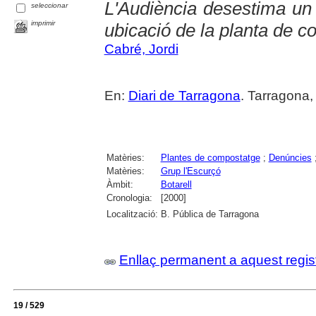
L'Audiència desestima un 
seleccionar
imprimir
ubicació de la planta de 
Cabré, Jordi
En:
Diari de Tarragona
. Tarragona,
Matèries:
Plantes de compostatge
;
Denúncies
Matèries:
Grup l'Escurçó
Àmbit:
Botarell
Cronologia:
[2000]
Localització:
B. Pública de Tarragona
Enllaç permanent a aquest regis
19 / 529