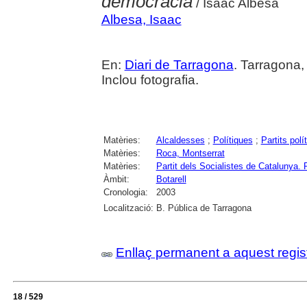
democracia
/ Isaac Albesa
Albesa, Isaac
En:
Diari de Tarragona
. Tarragona,
Inclou fotografia.
Matèries:
Alcaldesses
;
Polítiques
;
Partits polí
Matèries:
Roca, Montserrat
Matèries:
Partit dels Socialistes de Catalun
Àmbit:
Botarell
Cronologia:
2003
Localització:
B. Pública de Tarragona
Enllaç permanent a aquest regis
18 / 529