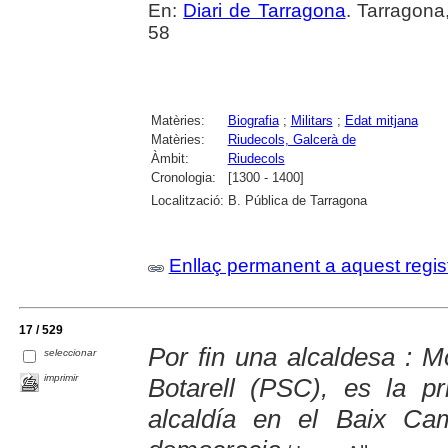
En:
Diari de Tarragona
. Tarragona
58
Matèries:
Biografia
;
Militars
;
Edat mitjana
Matèries:
Riudecols, Galcerà de
Àmbit:
Riudecols
Cronologia:
[1300 - 1400]
Localització:
B. Pública de Tarragona
Enllaç permanent a aquest regis
17 / 529
Por fin una alcaldesa : M
seleccionar
imprimir
Botarell (PSC), es la p
alcaldía en el Baix Ca