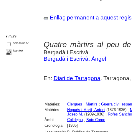
Enllaç permanent a aquest regis
7 / 529
Quatre màrtirs al peu de
seleccionar
imprimir
Bergadà i Escrivà
Bergadà i Escrivà, Àngel
En:
Diari de Tarragona
. Tarragona,
Matèries:
Clergues
;
Màrtirs
;
Guerra civil espa
Matèries:
Nogués i Martí, Antoni
(1876-1936) ;
M
Josep M.
(1909-1936) ;
Rofes Sancho
Àmbit:
Colldejou
;
Baix Camp
Cronologia:
[1936]