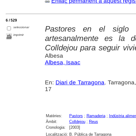
Enllaç permanent a aquest regis
6 / 529
Pastores en el siglo
seleccionar
imprimir
artesanalmente es la d
Colldejou para seguir viv
Albesa
Albesa, Isaac
En:
Diari de Tarragona
. Tarragona
17
Matèries:
Pastors
;
Ramaderia
;
Indústria alimen
Àmbit:
Colldejou
;
Reus
Cronologia:
[2003]
Localització:
B. Pública de Tarragona