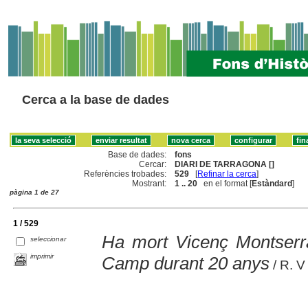
Cerca a la base de dades
Base de dades:
fons
Cercar:
DIARI DE TARRAGONA []
Referències trobades:
529
[
Refinar la cerca
]
Mostrant:
1 .. 20
en el format [
Estàndard
]
pàgina 1 de 27
1 / 529
Ha mort Vicenç Montserrat
seleccionar
imprimir
Camp durant 20 anys
/ R. V