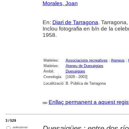
Morales, Joan
En:
Diari de Tarragona
. Tarragona,
Inclou fotografia en b/n de la celeb
1958.
Matèries:
Associacions recreatives
;
Ateneus
;
Matèries:
Ateneu de Duesaigües
Àmbit:
Duesaigües
Cronologia:
[1928 - 2003]
Localització:
B. Pública de Tarragona
Enllaç permanent a aquest regis
3 / 529
Duesaigües : entre dos rí
seleccionar