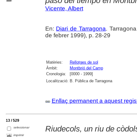
paso del tiempo en Montb
Vicente, Albert
En:
Diari de Tarragona
. Tarragon
de febrer 1999), p. 28-29
Matèries:
Rellotges de sol
Àmbit:
Montbrió del Camp
Cronologia:
[0000 - 1999]
Localització:
B. Pública de Tarragona
Enllaç permanent a aquest regis
13 / 529
Riudecols, un riu de còdol
seleccionar
imprimir