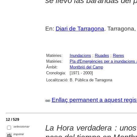
se llevó las barandas del 
En:
Diari de Tarragona
. Tarragona,
Matèries:
Inundacions
;
Riuades
;
Rieres
Matèries:
Pla d'Emergències per a inundacions 
Àmbit:
Montbrió del Camp
Cronologia:
[1971 - 2000]
Localització:
B. Pública de Tarragona
Enllaç permanent a aquest regis
12 / 529
La Hora verdadera : unos 
seleccionar
imprimir