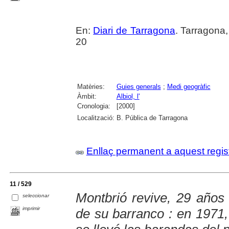
En:
Diari de Tarragona
. Tarragona
20
Matèries:
Guies generals
;
Medi geogràfic
Àmbit:
Albiol, l'
Cronologia:
[2000]
Localització:
B. Pública de Tarragona
Enllaç permanent a aquest regis
11 / 529
Montbrió revive, 29 años
seleccionar
imprimir
de su barranco : en 1971, 