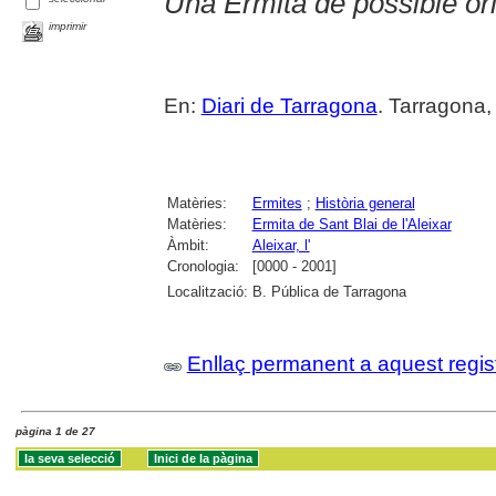
Una Ermita de possible or
imprimir
En:
Diari de Tarragona
. Tarragona,
Matèries:
Ermites
;
Història general
Matèries:
Ermita de Sant Blai de l'Aleixar
Àmbit:
Aleixar, l'
Cronologia:
[0000 - 2001]
Localització:
B. Pública de Tarragona
Enllaç permanent a aquest regis
pàgina 1 de 27