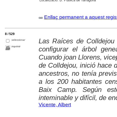
Localització:
B. Pública de Tarragona
Enllaç permanent a aquest regis
8 / 529
Las Raíces de Colldejou :
seleccionar
imprimir
configurar el árbol gene
Cuando joan Llorens, vicep
de Colldejou, inició hace
ancestros, no tenía previs
a los 200 habitantes cen
Baix Camp. Según este
inteminable y difícil, de en
Vicente, Albert