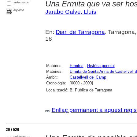
Una Ermita que va ser hospi
seleccionar
imprimir
Jarabo Galve, Lluís
En:
Diari de Tarragona
. Tarragona
18
Matèries:
Ermites
;
Història general
Matèries:
Ermita de Santa Anna de Castellvell 
Àmbit:
Castellvell del Camp
Cronologia:
[0000 - 2000]
Localització:
B. Pública de Tarragona
Enllaç permanent a aquest regis
20 / 529
seleccionar