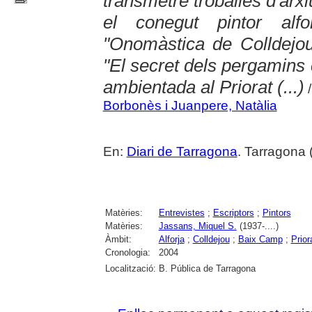
transmetre troballes d'arxi
el conegut pintor alf
"Onomàstica de Colldejou
"El secret dels pergamins c
ambientada al Priorat (...)
/
Borbonès i Juanpere, Natàlia
En:
Diari de Tarragona
. Tarragona 
Matèries:
Entrevistes
;
Escriptors
;
Pintors
Matèries:
Jassans, Miquel S.
(1937-....)
Àmbit:
Alforja
;
Colldejou
;
Baix Camp
;
Prior
Cronologia:
2004
Localització:
B. Pública de Tarragona