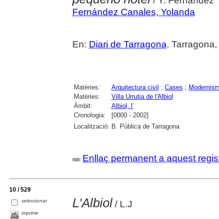
/ Y. Fernández
Fernández Canales, Yolanda
En:
Diari de Tarragona
. Tarragona,
Matèries:
Arquitectura civil
;
Cases
;
Modernis
Matèries:
Villa Urrutia de l'Albiol
Àmbit:
Albiol, l'
Cronologia:
[0000 - 2002]
Localització:
B. Pública de Tarragona
Enllaç permanent a aquest regis
10 / 529
L'Albiol
seleccionar
/ L.J
imprimir