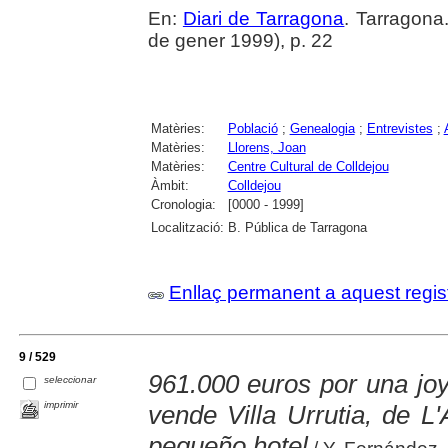
En:
Diari de Tarragona
. Tarragon
de gener 1999), p. 22
Matèries:
Població
;
Genealogia
;
Entrevistes
;
Matèries:
Llorens, Joan
Matèries:
Centre Cultural de Colldejou
Àmbit:
Colldejou
Cronologia:
[0000 - 1999]
Localització:
B. Pública de Tarragona
Enllaç permanent a aquest regis
9 / 529
961.000 euros por una jo
seleccionar
imprimir
vende Villa Urrutia, de L'
pequeño hotel