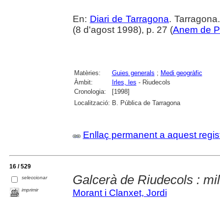
En:
Diari de Tarragona
. Tarragon
(8 d'agost 1998), p. 27 (
Anem de P
Matèries:
Guies generals
;
Medi geogràfic
Àmbit:
Irles, les
- Riudecols
Cronologia:
[1998]
Localització:
B. Pública de Tarragona
Enllaç permanent a aquest regis
16 / 529
Galcerà de Riudecols : mil
seleccionar
imprimir
Morant i Clanxet, Jordi