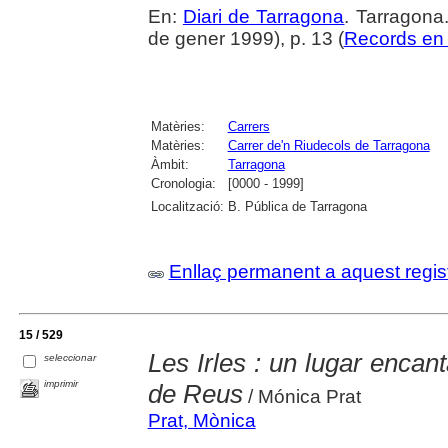
En:
Diari de Tarragona
. Tarragon
de gener 1999), p. 13 (
Records en 
Matèries:
Carrers
Matèries:
Carrer de'n Riudecols de Tarragona
Àmbit:
Tarragona
Cronologia:
[0000 - 1999]
Localització:
B. Pública de Tarragona
Enllaç permanent a aquest regis
15 / 529
Les Irles : un lugar encan
seleccionar
imprimir
de Reus
/ Mónica Prat
Prat, Mònica