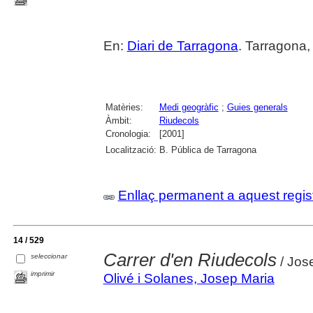
En:
Diari de Tarragona
. Tarragona,
Matèries:
Medi geogràfic
;
Guies generals
Àmbit:
Riudecols
Cronologia:
[2001]
Localització:
B. Pública de Tarragona
Enllaç permanent a aquest regis
14 / 529
Carrer d'en Riudecols
seleccionar
/ Jos
imprimir
Olivé i Solanes, Josep Maria