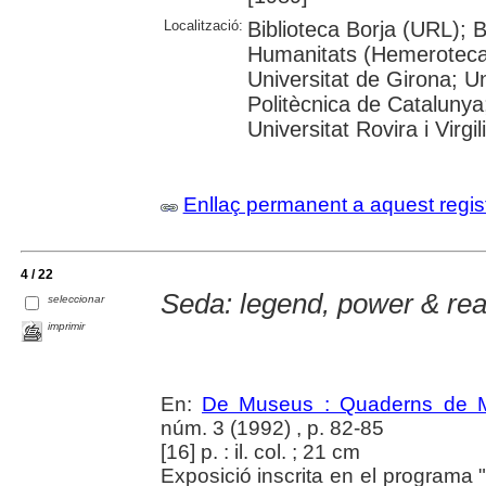
Localització:
Biblioteca Borja (URL); 
Humanitats (Hemeroteca)
Universitat de Girona; Un
Politècnica de Catalunya
Universitat Rovira i Virgili
Enllaç permanent a aquest regis
4 / 22
Seda: legend, power & real
seleccionar
imprimir
En:
De Museus : Quaderns de M
núm. 3 (1992) , p. 82-85
[16] p. : il. col. ; 21 cm
Exposició inscrita en el programa "