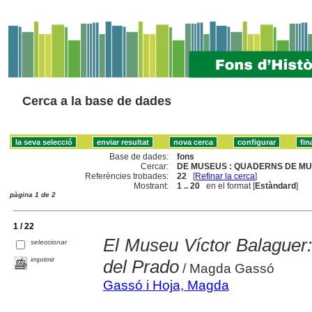
Cerca a la base de dades
Base de dades:
fons
Cercar:
DE MUSEUS : QUADERNS DE MU
Referències trobades:
22
[
Refinar la cerca
]
Mostrant:
1 .. 20
en el format [
Estàndard
]
pàgina 1 de 2
1 / 22
El Museu Víctor Balaguer:
seleccionar
imprimir
del Prado
/ Magda Gassó
Gassó i Hoja, Magda