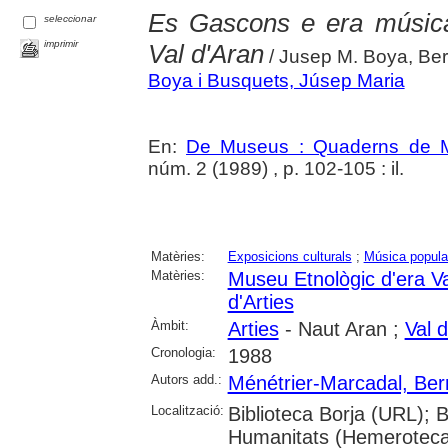
Es Gascons e era música
seleccionar
imprimir
Val d'Aran
/ Jusep M. Boya, Ber
Boya i Busquets, Júsep Maria
En:
De Museus : Quaderns de M
núm. 2 (1989) , p. 102-105 : il.
Matèries:
Exposicions culturals
;
Música popula
Matèries:
Museu Etnològic d'era Va
d'Arties
Àmbit:
Arties
- Naut Aran ;
Val 
Cronologia:
1988
Autors add.:
Ménétrier-Marcadal, Ber
Localització:
Biblioteca Borja (URL); 
Humanitats (Hemeroteca)