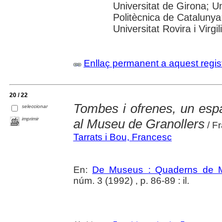
Universitat de Girona; Un
Politècnica de Catalunya
Universitat Rovira i Virgili
Enllaç permanent a aquest regis
20 / 22
Tombes i ofrenes, un espai
seleccionar
imprimir
al Museu de Granollers
/ F
Tarrats i Bou, Francesc
En:
De Museus : Quaderns de M
núm. 3 (1992) , p. 86-89 : il.