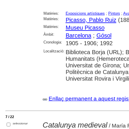
Matèries:
Exposicions artístiques
;
Pintors
;
Ava
Matèries:
Picasso, Pablo Ruiz
(188
Matèries:
Museu Picasso
Àmbit:
Barcelona
;
Gósol
Cronologia:
1905 - 1906; 1992
Localització:
Biblioteca Borja (URL); 
Humanitats (Hemeroteca)
Universitat de Girona; Un
Politècnica de Catalunya
Universitat Rovira i Virgili
Enllaç permanent a aquest regis
7 / 22
Catalunya medieval
seleccionar
/ María