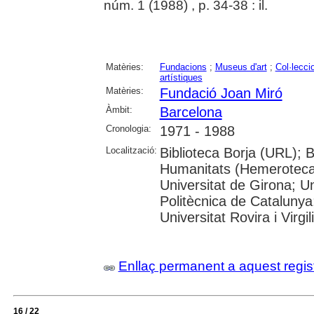
núm. 1 (1988) , p. 34-38 : il.
Matèries:
Fundacions
;
Museus d'art
;
Col·lecci
artístiques
Matèries:
Fundació Joan Miró
Àmbit:
Barcelona
Cronologia:
1971 - 1988
Localització:
Biblioteca Borja (URL); 
Humanitats (Hemeroteca)
Universitat de Girona; Un
Politècnica de Catalunya
Universitat Rovira i Virgili
Enllaç permanent a aquest regis
16 / 22