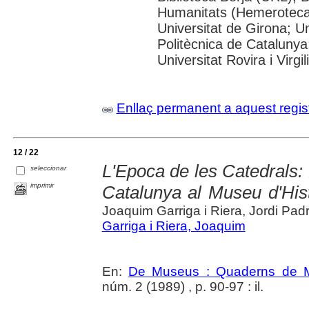
Humanitats (Hemeroteca)
Universitat de Girona; Un
Politècnica de Catalunya
Universitat Rovira i Virgili
Enllaç permanent a aquest regis
12 / 22
L'Epoca de les Catedrals:
seleccionar
imprimir
Catalunya al Museu d'Hist
Joaquim Garriga i Riera, Jordi Pad
Garriga i Riera, Joaquim
En:
De Museus : Quaderns de M
núm. 2 (1989) , p. 90-97 : il.