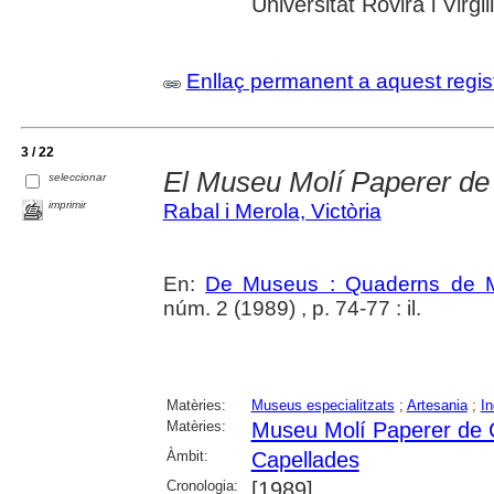
Universitat Rovira i Virgili
Enllaç permanent a aquest regis
3 / 22
El Museu Molí Paperer de
seleccionar
imprimir
Rabal i Merola, Victòria
En:
De Museus : Quaderns de M
núm. 2 (1989) , p. 74-77 : il.
Matèries:
Museus especialitzats
;
Artesania
;
In
Matèries:
Museu Molí Paperer de 
Àmbit:
Capellades
Cronologia:
[1989]