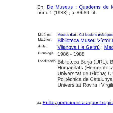
En:
De Museus : Quaderns de M
núm. 1 (1988) , p. 86-89 : il.
Matèries:
Museus d'art
;
Col·leccions artístique
Matèries:
Biblioteca Museu Víctor
Àmbit:
Vilanova i la Geltrú
;
Mad
Cronologia:
1986 - 1988
Localització:
Biblioteca Borja (URL); 
Humanitats (Hemeroteca)
Universitat de Girona; Un
Politècnica de Catalunya
Universitat Rovira i Virgili
Enllaç permanent a aquest regis