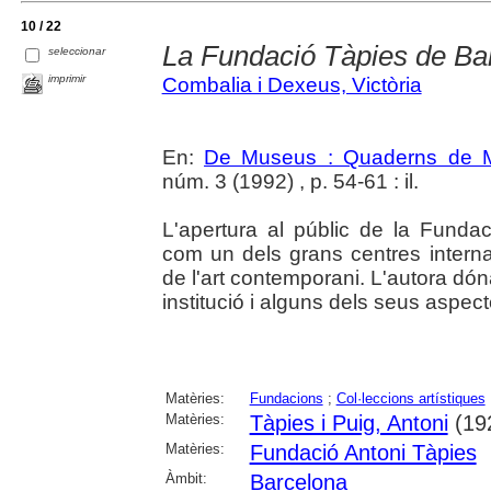
10 / 22
La Fundació Tàpies de Ba
seleccionar
imprimir
Combalia i Dexeus, Victòria
En:
De Museus : Quaderns de M
núm. 3 (1992) , p. 54-61 : il.
L'apertura al públic de la Funda
com un dels grans centres internac
de l'art contemporani. L'autora dón
institució i alguns dels seus aspect
Matèries:
Fundacions
;
Col·leccions artístiques
Matèries:
Tàpies i Puig, Antoni
(19
Matèries:
Fundació Antoni Tàpies
Àmbit:
Barcelona