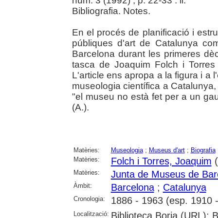
núm. 3 (1992) , p. 22-33 : il.
Bibliografia. Notes.
En el procés de planificació i estr
públiques d'art de Catalunya co
Barcelona durant les primeres dè
tasca de Joaquim Folch i Torres
L'article ens apropa a la figura i a 
museologia científica a Catalunya
"el museu no està fet per a un gaud
(A.).
Matèries:
Museologia
;
Museus d'art
;
Biografia
Matèries:
Folch i Torres, Joaquim
(
Matèries:
Junta de Museus de Bar
Àmbit:
Barcelona
;
Catalunya
Cronologia:
1886 - 1963 (esp. 1910 
Localització:
Biblioteca Borja (URL); 