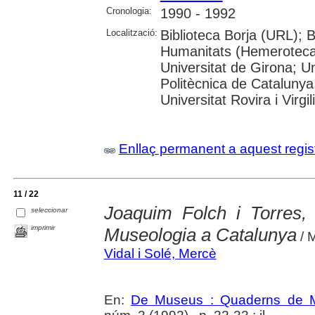
Cronologia:
1990 - 1992
Localització:
Biblioteca Borja (URL); 
Humanitats (Hemeroteca)
Universitat de Girona; Un
Politècnica de Catalunya
Universitat Rovira i Virgili
Enllaç permanent a aquest regis
11 / 22
Joaquim Folch i Torres, 
seleccionar
imprimir
Museologia a Catalunya
/ 
Vidal i Solé, Mercè
En:
De Museus : Quaderns de M