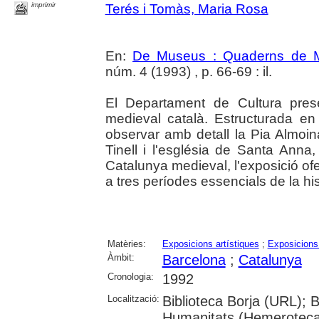
imprimir
Terés i Tomàs, Maria Rosa
En:
De Museus : Quaderns de M
núm. 4 (1993) , p. 66-69 : il.
El Departament de Cultura pres
medieval català. Estructurada en
observar amb detall la Pia Almoin
Tinell i l'església de Santa Anna, 
Catalunya medieval, l'exposició ofer
a tres períodes essencials de la his
Matèries:
Exposicions artístiques
;
Exposicions 
Àmbit:
Barcelona
;
Catalunya
Cronologia:
1992
Localització:
Biblioteca Borja (URL); 
Humanitats (Hemeroteca)