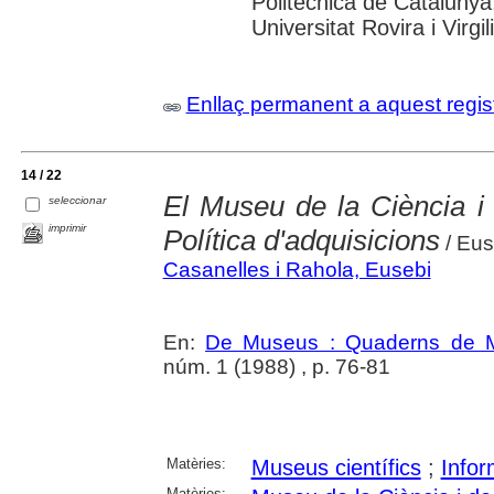
Politècnica de Catalunya
Universitat Rovira i Virgili
Enllaç permanent a aquest regis
14 / 22
El Museu de la Ciència i
seleccionar
imprimir
Política d'adquisicions
/ Eus
Casanelles i Rahola, Eusebi
En:
De Museus : Quaderns de M
núm. 1 (1988) , p. 76-81
Matèries:
Museus científics
;
Info
Matèries: