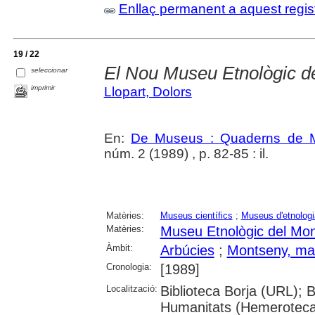
Enllaç permanent a aquest regis
19 / 22
El Nou Museu Etnològic d
seleccionar
imprimir
Llopart, Dolors
En:
De Museus : Quaderns de M
núm. 2 (1989) , p. 82-85 : il.
Matèries:
Museus científics
;
Museus d'etnologi
Matèries:
Museu Etnològic del Mon
Àmbit:
Arbúcies
;
Montseny, ma
Cronologia:
[1989]
Localització:
Biblioteca Borja (URL); 
Humanitats (Hemeroteca)