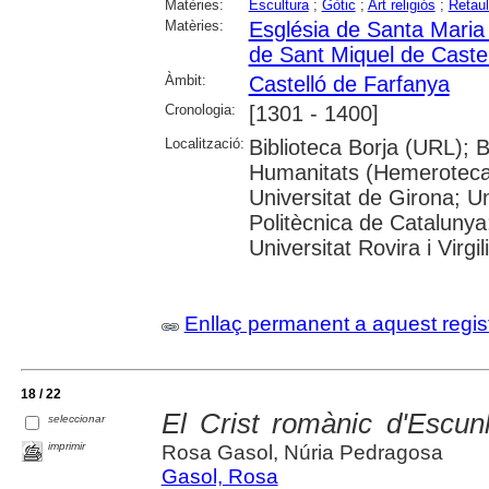
Matèries:
Escultura
;
Gòtic
;
Art religiós
;
Retau
Matèries:
Església de Santa Maria
de Sant Miquel de Caste
Àmbit:
Castelló de Farfanya
Cronologia:
[1301 - 1400]
Localització:
Biblioteca Borja (URL); 
Humanitats (Hemeroteca)
Universitat de Girona; Un
Politècnica de Catalunya
Universitat Rovira i Virgili
Enllaç permanent a aquest regis
18 / 22
El Crist romànic d'Escun
seleccionar
imprimir
Rosa Gasol, Núria Pedragosa
Gasol, Rosa