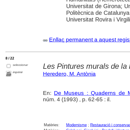
Universitat de Girona; Un
Politècnica de Catalunya
Universitat Rovira i Virgili
Enllaç permanent a aquest regis
8 / 22
Les Pintures murals de la
seleccionar
imprimir
Heredero, M. Antònia
En:
De Museus : Quaderns de M
núm. 4 (1993) , p. 62-65 : il.
Matèries:
Modernisme
;
Restauració i conserva