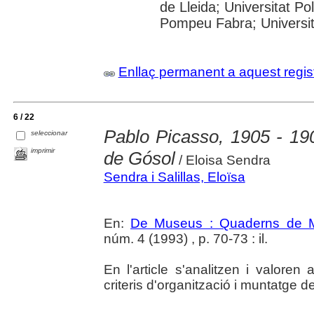
de Lleida; Universitat Po
Pompeu Fabra; Universitat
Enllaç permanent a aquest regis
6 / 22
Pablo Picasso, 1905 - 190
seleccionar
imprimir
de Gósol
/ Eloisa Sendra
Sendra i Salillas, Eloïsa
En:
De Museus : Quaderns de M
núm. 4 (1993) , p. 70-73 : il.
En l'article s'analitzen i valoren
criteris d'organització i muntatge de