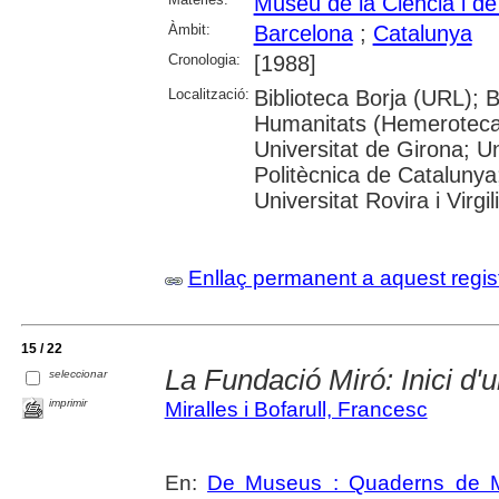
Museu de la Ciència i de
Àmbit:
Barcelona
;
Catalunya
Cronologia:
[1988]
Localització:
Biblioteca Borja (URL); 
Humanitats (Hemeroteca)
Universitat de Girona; Un
Politècnica de Catalunya
Universitat Rovira i Virgili
Enllaç permanent a aquest regis
15 / 22
La Fundació Miró: Inici d'
seleccionar
imprimir
Miralles i Bofarull, Francesc
En:
De Museus : Quaderns de M