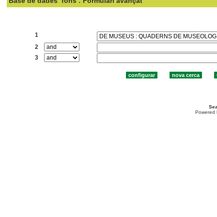
Base de dades
fons : Formulari avançat
Cercar:
1
2
3
Sea
Powered