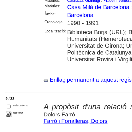
Matèries:
Colalucci, Gianluigi
;
Pradell i Ventur
Matèries:
Casa Milà de Barcelona
Àmbit:
Barcelona
Cronologia:
1990 - 1991
Localització:
Biblioteca Borja (URL); 
Humanitats (Hemeroteca)
Universitat de Girona; Un
Politècnica de Catalunya
Universitat Rovira i Virgili
Enllaç permanent a aquest regis
9 / 22
A propòsit d'una relació 
seleccionar
imprimir
Dolors Farró
Farró i Fonalleras, Dolors