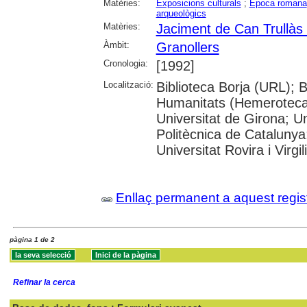
Matèries:
Exposicions culturals
;
Epoca romana
arqueològics
Matèries:
Jaciment de Can Trullàs
Àmbit:
Granollers
Cronologia:
[1992]
Localització:
Biblioteca Borja (URL); 
Humanitats (Hemeroteca)
Universitat de Girona; Un
Politècnica de Catalunya
Universitat Rovira i Virgili
Enllaç permanent a aquest regis
pàgina 1 de 2
Refinar la cerca