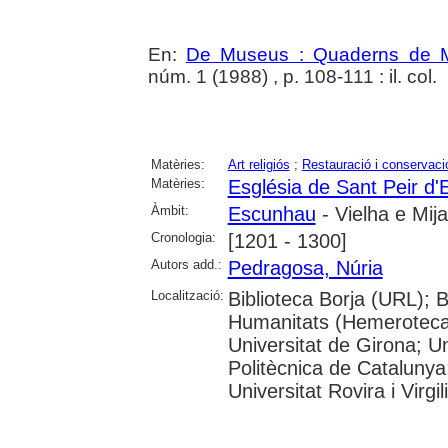
En:
De Museus : Quaderns de M
núm. 1 (1988) , p. 108-111 : il. col.
Matèries:
Art religiós
;
Restauració i conservaci
Matèries:
Església de Sant Peir d
Àmbit:
Escunhau
- Vielha e Mij
Cronologia:
[1201 - 1300]
Autors add.:
Pedragosa, Núria
Localització:
Biblioteca Borja (URL); 
Humanitats (Hemeroteca)
Universitat de Girona; Un
Politècnica de Catalunya
Universitat Rovira i Virgili