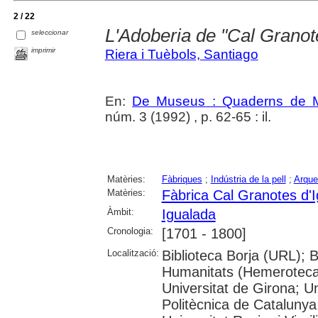
2 / 22
L'Adoberia de "Cal Granot
seleccionar
imprimir
Riera i Tuèbols, Santiago
En:
De Museus : Quaderns de M
núm. 3 (1992) , p. 62-65 : il.
Matèries:
Fàbriques
;
Indústria de la pell
;
Arqueo
Matèries:
Fàbrica Cal Granotes d'
Àmbit:
Igualada
Cronologia:
[1701 - 1800]
Localització:
Biblioteca Borja (URL); 
Humanitats (Hemeroteca)
Universitat de Girona; Un
Politècnica de Catalunya