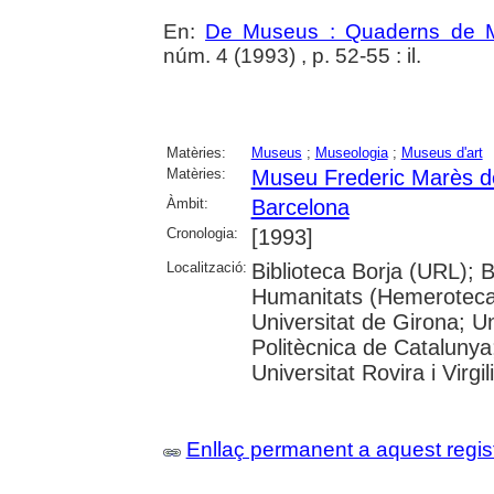
En:
De Museus : Quaderns de M
núm. 4 (1993) , p. 52-55 : il.
Matèries:
Museus
;
Museologia
;
Museus d'art
Matèries:
Museu Frederic Marès d
Àmbit:
Barcelona
Cronologia:
[1993]
Localització:
Biblioteca Borja (URL); 
Humanitats (Hemeroteca)
Universitat de Girona; Un
Politècnica de Catalunya
Universitat Rovira i Virgili
Enllaç permanent a aquest regis