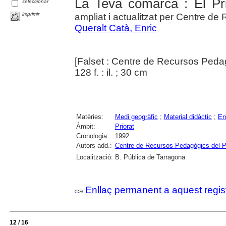
La Teva comarca : El Pri
seleccionar
imprimir
ampliat i actualitzat per Centre de
Queralt Catà, Enric
[Falset : Centre de Recursos Pedag
128 f. : il. ; 30 cm
Matèries:
Medi geogràfic
;
Material didàctic
;
En
Àmbit:
Priorat
Cronologia:
1992
Autors add.:
Centre de Recursos Pedagògics del Pr
Localització:
B. Pública de Tarragona
Enllaç permanent a aquest regis
12 / 16