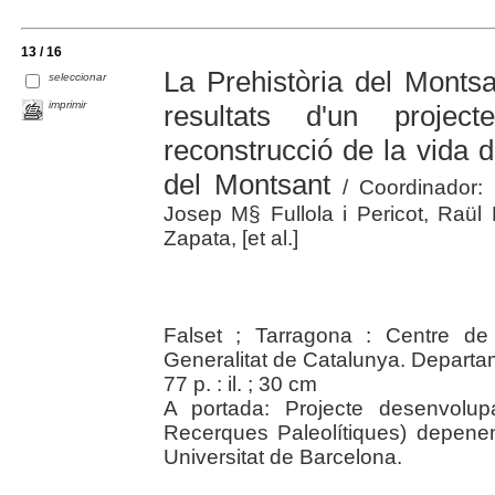
13 / 16
La Prehistòria del Montsa
seleccionar
imprimir
resultats d'un proje
reconstrucció de la vida d
del Montsant
/ Coordinador: 
Josep M§ Fullola i Pericot, Raül 
Zapata, [et al.]
Falset ; Tarragona : Centre de
Generalitat de Catalunya. Depart
77 p. : il. ; 30 cm
A portada: Projecte desenvolupa
Recerques Paleolítiques) depenen
Universitat de Barcelona.