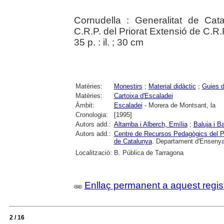
Cornudella : Generalitat de Ca
C.R.P. del Priorat Extensió de C.R.
35 p. : il. ; 30 cm
Matèries:
Monestirs
;
Material didàctic
;
Guies d
Matèries:
Cartoixa d'Escaladei
Àmbit:
Escaladei
- Morera de Montsant, la
Cronologia:
[1995]
Autors add.:
Altarriba i Alberch, Emília
;
Baluja i B
Autors add.:
Centre de Recursos Pedagògics del Pr
de Catalunya
. Departament d'Enseny
Localització:
B. Pública de Tarragona
Enllaç permanent a aquest regis
2 / 16