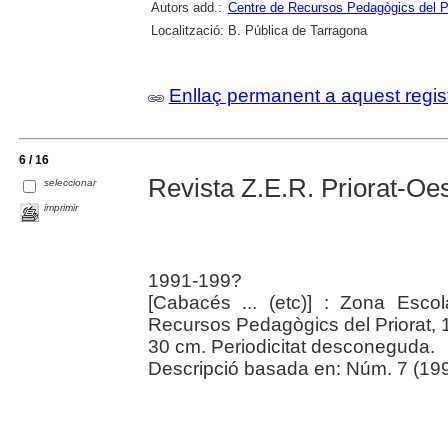
Autors add.:
Centre de Recursos Pedagògics del Pr
Localització:
B. Pública de Tarragona
Enllaç permanent a aquest regis
6 / 16
Revista Z.E.R. Priorat-Oe
seleccionar
imprimir
1991-199?
[Cabacés ... (etc)] : Zona Esco
Recursos Pedagògics del Priorat,
30 cm. Periodicitat desconeguda.
Descripció basada en: Núm. 7 (199