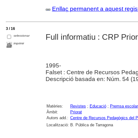
Enllaç permanent a aquest regis
3 / 16
Full informatiu : CRP Prior
seleccionar
imprimir
1995-
Falset : Centre de Recursos Pedagòg
Descripció basada en: Núm. 54 (19
Matèries:
Revistes
;
Educació
;
Premsa escolar
Àmbit:
Priorat
Autors add.:
Centre de Recursos Pedagògics del Pr
Localització:
B. Pública de Tarragona