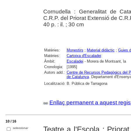
Cornudella : Generalitat de Ca
C.R.P. del Priorat Extensió de C.R.
40 p. : il. ; 30 cm
Matèries:
Monestirs
;
Material didàctic
;
Guies d
Matèries:
Cartoixa d'Escaladei
Àmbit:
Escaladei
- Morera de Montsant, la
Cronologia:
[1995]
Autors add.:
Centre de Recursos Pedagògics del Pr
de Catalunya
. Departament d'Enseny
Localització:
B. Pública de Tarragona
Enllaç permanent a aquest regis
10 / 16
Teatre a l'Escola : Priora
seleccionar