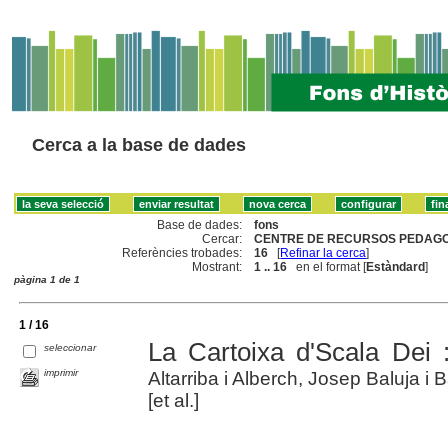
Cerca a la base de dades
Base de dades:
fons
Cercar:
CENTRE DE RECURSOS PEDAGOG
Referències trobades:
16
[
Refinar la cerca
]
Mostrant:
1 .. 16
en el format [
Estàndard
]
pàgina 1 de 1
1 / 16
La Cartoixa d'Scala Dei :
seleccionar
imprimir
Altarriba i Alberch, Josep Baluja i 
[et al.]