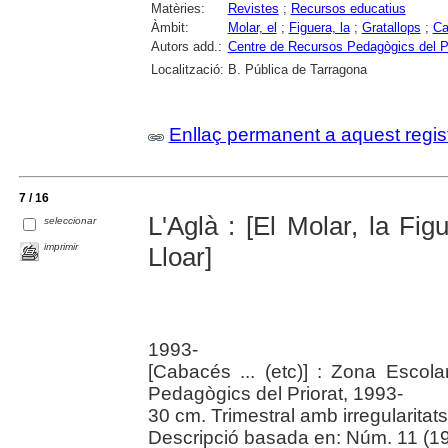
Matèries:
Revistes
;
Recursos educatius
Àmbit:
Molar, el
;
Figuera, la
;
Gratallops
;
Ca
Autors add.:
Centre de Recursos Pedagògics del Pr
Localització:
B. Pública de Tarragona
Enllaç permanent a aquest regis
7 / 16
L'Aglà : [El Molar, la Fig
seleccionar
imprimir
Lloar]
1993-
[Cabacés ... (etc)] : Zona Escol
Pedagògics del Priorat, 1993-
30 cm. Trimestral amb irregularitats
Descripció basada en: Núm. 11 (19