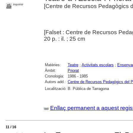
imprimir
[Centre de Recursos Pedagògics de
[Falset : Centre de Recursos Pedag
20 p. : il. ; 25 cm
Matèries:
Teatre
;
Activitats escolars
;
Ensenyam
Àmbit:
Priorat
Cronologia:
1986 - 1985
Autors add.:
Centre de Recursos Pedagògics del Pr
Localització:
B. Pública de Tarragona
Enllaç permanent a aquest regis
11 / 16