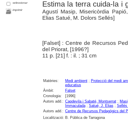
Estima la terra cuida-la i
seleccionar
imprimir
Agustí Masip, Misericòrdia Papi
Elias Satué, M. Dolors Sellés]
[Falset] : Centre de Recursos Ped
del Priorat, [1996?]
11 p. [21] f. : il. ; 31 cm
Matèries:
Medi ambient
;
Protecció del medi am
educatius
Àmbit:
Falset
Cronologia:
[1996]
Autors add.:
Capdevila i Sabaté, Montserrat
;
Masi
Immaculada
;
Satué, J. Elias
;
Sellés
Autors add.:
Centre de Recursos Pedagògics del Pr
Localització:
B. Pública de Tarragona