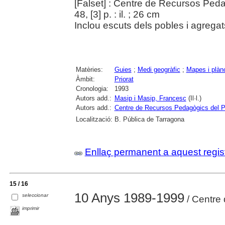
[Falset] : Centre de Recursos Peda
48, [3] p. : il. ; 26 cm
Inclou escuts dels pobles i agregats,
Matèries:
Guies
;
Medi geogràfic
;
Mapes i plàn
Àmbit:
Priorat
Cronologia:
1993
Autors add.:
Masip i Masip, Francesc
(Il·l.)
Autors add.:
Centre de Recursos Pedagògics del Pr
Localització:
B. Pública de Tarragona
Enllaç permanent a aquest regis
15 / 16
10 Anys 1989-1999
seleccionar
/ Centre 
imprimir