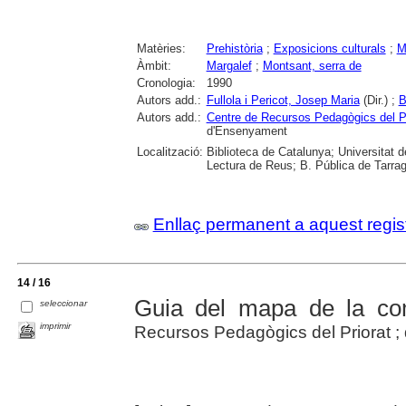
Matèries:
Prehistòria
;
Exposicions culturals
;
M
Àmbit:
Margalef
;
Montsant, serra de
Cronologia:
1990
Autors add.:
Fullola i Pericot, Josep Maria
(Dir.) ;
B
Autors add.:
Centre de Recursos Pedagògics del Pr
d'Ensenyament
Localització:
Biblioteca de Catalunya; Universitat de
Lectura de Reus; B. Pública de Tarra
Enllaç permanent a aquest regis
14 / 16
Guia del mapa de la com
seleccionar
imprimir
Recursos Pedagògics del Priorat ; 