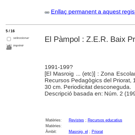
Enllaç permanent a aquest regis
5 / 16
El Pàmpol : Z.E.R. Baix Pr
seleccionar
imprimir
1991-199?
[El Masroig ... (etc)] : Zona Escola
Recursos Pedagògics del Priorat,
30 cm. Periodicitat desconeguda.
Descripció basada en: Núm. 2 (19
Matèries:
Revistes
;
Recursos educatius
Matèries:
Àmbit:
Masroig, el
;
Priorat