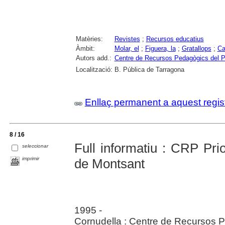
Matèries:
Revistes
;
Recursos educatius
Àmbit:
Molar, el
;
Figuera, la
;
Gratallops
;
Ca
Autors add.:
Centre de Recursos Pedagògics del Pr
Localització:
B. Pública de Tarragona
Enllaç permanent a aquest regis
8 / 16
Full informatiu : CRP Pri
seleccionar
imprimir
de Montsant
1995 -
Cornudella : Centre de Recursos Pe