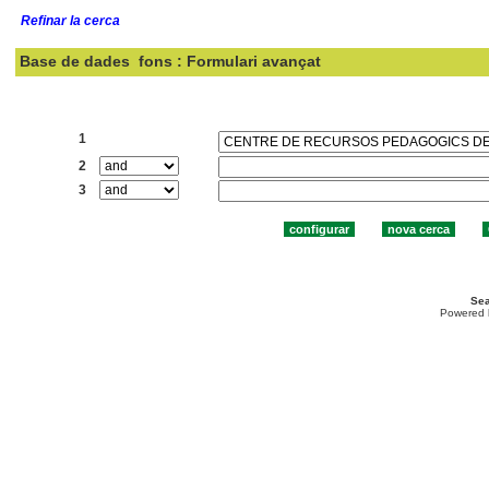
Refinar la cerca
Base de dades
fons : Formulari avançat
Cercar:
1
2
3
Sea
Powered