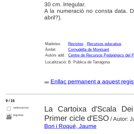
30 cm. Irregular.
A la numeració no consta data. 
abril?).
Matèries:
Revistes
;
Recursos educatius
Àmbit:
Cornudella de Montsant
Autors add.:
Centre de Recursos Pedagògics del Pr
Localització:
B. Pública de Tarragona
Enllaç permanent a aquest regis
9 / 16
La Cartoixa d'Scala Dei
seleccionar
imprimir
Primer cicle d'ESO
/ Autor: 
Bori i Roqué, Jaume