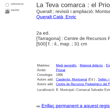
La Teva comarca : el Prio
seleccionar
imprimir
Queralt ; revisió i ampliació: Monts
Queralt Catà, Enric
2a ed.
[Tarragona] : Centre de Recursos 
[500] f. : il., map. ; 31 cm
Matèries:
Medi geogràfic
;
Material didàctic
;
En
Àmbit:
Priorat
Cronologia:
1996
Autors add.:
Capdevila, Montserrat
(Ed.) ;
Sellés i
Autors add.:
Centre de Recursos Pedagògics del Pr
Localització:
B. Municipal i Comarcal Salvador Estr
Enllaç permanent a aquest regis