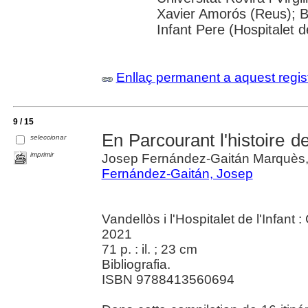
Xavier Amorós (Reus); B.
Infant Pere (Hospitalet de
Enllaç permanent a aquest regis
9 / 15
En Parcourant l'histoire de 
seleccionar
imprimir
Josep Fernández-Gaitán Marquès,
Fernández-Gaitán, Josep
Vandellòs i l'Hospitalet de l'Infant :
2021
71 p. : il. ; 23 cm
Bibliografia.
ISBN 9788413560694