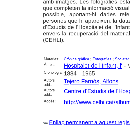
amb imatges. Les fotografies es
que completen la informació visua
possible, aportant-hi dades ref
persones que hi apareixen, la data,
d'Estudis de l'Hospitalet de l'Infan
envers la recuperació del material
(CEHLI).
Matèries:
Crònica gràfica
;
Fotografies
;
Societat 
Àmbit:
Hospitalet de l'Infant, l'
- V
Cronologia:
1884 - 1965
Autors
Tejero Farnós, Alfons
add.:
Autors
Centre d'Estudis de l'Hospi
add.:
Accés:
http://www.celhi.cat/albu
Enllaç permanent a aquest regis