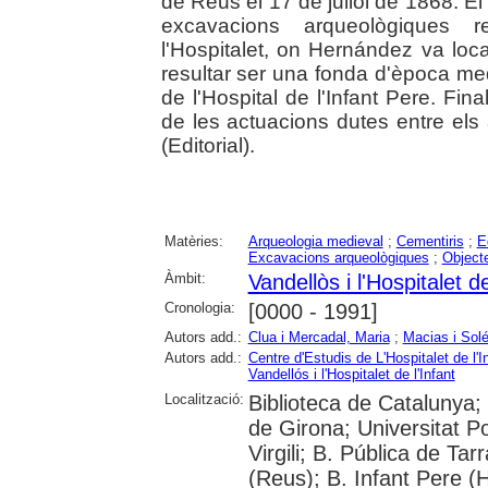
de Reus el 17 de juliol de 1868. El t
excavacions arqueològiques re
l'Hospitalet, on Hernández va loca
resultar ser una fonda d'època me
de l'Hospital de l'Infant Pere. Fin
de les actuacions dutes entre els
(Editorial).
Matèries:
Arqueologia medieval
;
Cementiris
;
E
Excavacions arqueològiques
;
Object
Àmbit:
Vandellòs i l'Hospitalet de
Cronologia:
[0000 - 1991]
Autors add.:
Clua i Mercadal, Maria
;
Macias i Sol
Autors add.:
Centre d'Estudis de L'Hospitalet de l'I
Vandellós i l'Hospitalet de l'Infant
Localització:
Biblioteca de Catalunya; 
de Girona; Universitat P
Virgili; B. Pública de Ta
(Reus); B. Infant Pere (H