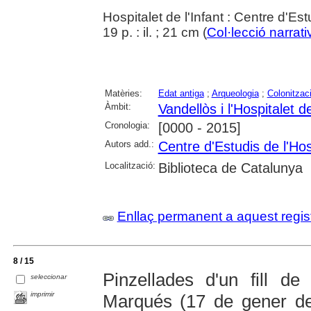
Hospitalet de l'Infant : Centre d'Est
19 p. : il. ; 21 cm (
Col·lecció narrati
Matèries:
Edat antiga
;
Arqueologia
;
Colonitzac
Àmbit:
Vandellòs i l'Hospitalet de
Cronologia:
[0000 - 2015]
Autors add.:
Centre d'Estudis de l'Hosp
Localització:
Biblioteca de Catalunya
Enllaç permanent a aquest regis
8 / 15
Pinzellades d'un fill de 
seleccionar
imprimir
Marqués (17 de gener de