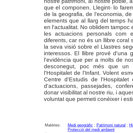
nostre patrimoni, al nostre poble, 
que el componen. Llegint- lo farem
de la geografia, de l'economia, de 
elements que al llarg del temps ha
en l'actualitat. No oblidem tampoc e
les actuacions personals com e
diferents, car no és un llibre coral
la seva visió sobre el Llastres se
interessos. El llibre prové d'una 
l'evidència que per a molts de nos
desconegut, poc més que un rè
l'Hospitalet de l'Infant. Volent 
Centre d'Estudis de l'Hospitalet
d'actuacions, passejades, conferè
donar visibilitat al nostre riu, i aq
voluntat que permeti conèixer i estim
Matèries:
Medi geogràfic
;
Patrimoni natural
;
Hi
Protecció del medi ambient