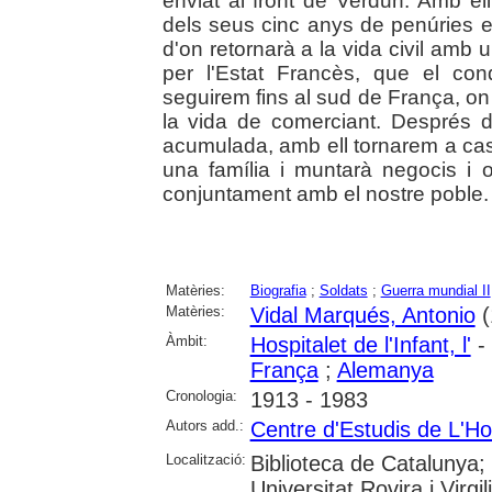
enviat al front de Verdun. Amb ell
dels seus cinc anys de penúries
d'on retornarà a la vida civil amb u
per l'Estat Francès, que el cond
seguirem fins al sud de França, on
la vida de comerciant. Després d
acumulada, amb ell tornarem a casa,
una família i muntarà negocis i
conjuntament amb el nostre poble.
Matèries:
Biografia
;
Soldats
;
Guerra mundial II
Matèries:
Vidal Marqués, Antonio
(
Àmbit:
Hospitalet de l'Infant, l'
- 
França
;
Alemanya
Cronologia:
1913 - 1983
Autors add.:
Centre d'Estudis de L'Hos
Localització:
Biblioteca de Catalunya;
Universitat Rovira i Virgi