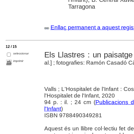
Tarragona
Enllaç permanent a aquest regis
12 / 15
Els Llastres : un paisatg
seleccionar
imprimir
al.] ; fotografies: Ramón Casadó Càn
Valls ; L'Hospitalet de l'Infant : C
l'Hospitalet de l'Infant, 2020
94 p. : il. ; 24 cm (
Publicacions d
l'Infant
)
ISBN 9788490349281
Aquest és un llibre col·lectiu fet d