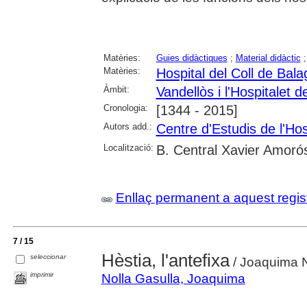
Matèries:
Guies didàctiques
;
Material didàctic
Matèries:
Hospital del Coll de Balag
Àmbit:
Vandellòs i l'Hospitalet de
Cronologia:
[1344 - 2015]
Autors add.:
Centre d'Estudis de l'Hosp
Localització:
B. Central Xavier Amoró
Enllaç permanent a aquest regis
7 / 15
Hèstia, l'antefixa
seleccionar
/ Joaquima N
imprimir
Nolla Gasulla, Joaquima