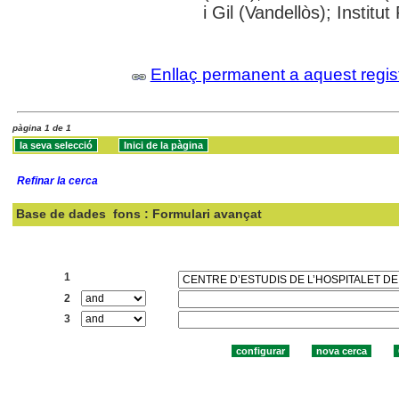
i Gil (Vandellòs); Instit
Enllaç permanent a aquest regis
pàgina 1 de 1
Refinar la cerca
Base de dades
fons : Formulari avançat
Cercar:
1
2
3