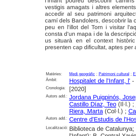
l'Infant podreu descobrir camins
vestigis amagats i altres elements
accedir al seu patrimoni arquitec
camí dels Bandolers, descobrir la 
peu en l'illot del Torn i visitar 
consta d'un mapa i de la descripció
us situarà en el context històr
presenten cap dificultat, aptes per 
Matèries:
Medi geogràfic
;
Patrimoni cultural
;
E
Àmbit:
Hospitalet de l'Infant, l'
- 
Cronologia:
[2020]
Autors add.:
Jordana Puigpinós, Jose
Castillo Díaz, Teo
(Il·l.) ;
Riera, Marta
(Col·l.) ;
Ca
Autors add.:
Centre d'Estudis de l'Hosp
Localització:
Biblioteca de Catalunya; 
l'Infant); B. Central Xav