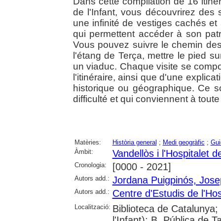
Dans cette compilation de 16 itinéra
de l'Infant, vous découvrirez des
une infinité de vestiges cachés et
qui permettent accéder à son patr
Vous pouvez suivre le chemin des 
l'étang de Terça, mettre le pied sur
un viaduc. Chaque visite se compo
l'itinéraire, ainsi que d'une explic
historique ou géographique. Ce 
difficulté et qui conviennent à toute
Matèries:
Història general
;
Medi geogràfic
;
Gui
Àmbit:
Vandellòs i l'Hospitalet de
Cronologia:
[0000 - 2021]
Autors add.:
Jordana Puigpinós, Jose
Autors add.:
Centre d'Estudis de l'Hosp
Localització:
Biblioteca de Catalunya; 
l'Infant); B. Pública de