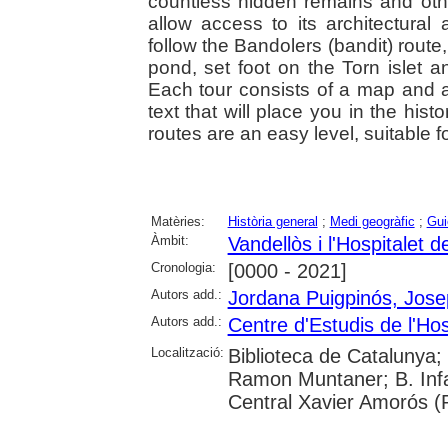
countless hidden remains and other
allow access to its architectural
follow the Bandolers (bandit) route
pond, set foot on the Torn islet a
Each tour consists of a map and a 
text that will place you in the hist
routes are an easy level, suitable f
Matèries:
Història general
;
Medi geogràfic
;
Gui
Àmbit:
Vandellòs i l'Hospitalet de
Cronologia:
[0000 - 2021]
Autors add.:
Jordana Puigpinós, Jose
Autors add.:
Centre d'Estudis de l'Hosp
Localització:
Biblioteca de Catalunya;
Ramon Muntaner; B. Infan
Central Xavier Amorós (