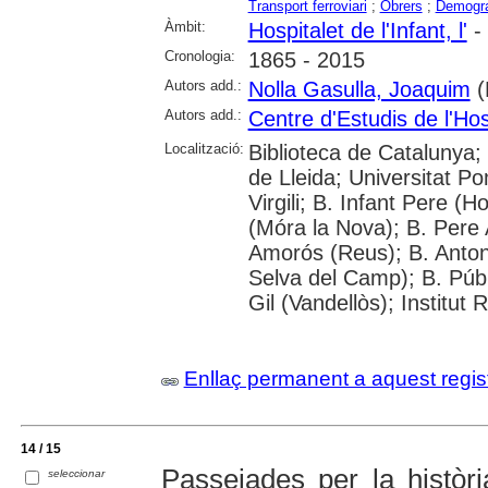
Transport ferroviari
;
Obrers
;
Demogra
Àmbit:
Hospitalet de l'Infant, l'
- 
Cronologia:
1865 - 2015
Autors add.:
Nolla Gasulla, Joaquim
(
Autors add.:
Centre d'Estudis de l'Hosp
Localització:
Biblioteca de Catalunya; 
de Lleida; Universitat P
Virgili; B. Infant Pere (Ho
(Móra la Nova); B. Pere 
Amorós (Reus); B. Anton
Selva del Camp); B. Públ
Gil (Vandellòs); Institu
Enllaç permanent a aquest regis
14 / 15
Passejades per la història
seleccionar