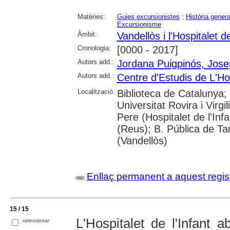
Matèries:
Guies excursionistes
;
Història genera
Excursionisme
Àmbit:
Vandellòs i l'Hospitalet de
Cronologia:
[0000 - 2017]
Autors add.:
Jordana Puigpinós, Jose
Autors add.:
Centre d'Estudis de L'Hos
Localització:
Biblioteca de Catalunya;
Universitat Rovira i Virgi
Pere (Hospitalet de l'Inf
(Reus); B. Pública de Ta
(Vandellòs)
Enllaç permanent a aquest regis
15 / 15
L'Hospitalet de l'Infant a
seleccionar