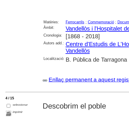
Matèries:
Ferrocarrils
;
Commemoració
;
Docume
Àmbit:
Vandellòs i l'Hospitalet de
Cronologia:
[1868 - 2018]
Autors add.:
Centre d'Estudis de L'Hos
Vandellòs
Localització:
B. Pública de Tarragona
Enllaç permanent a aquest regis
4 / 15
Descobrim el poble
seleccionar
imprimir