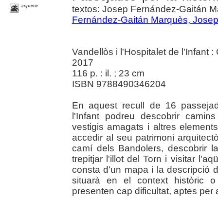
imprimir
textos: Josep Fernández-Gaitán M
Fernández-Gaitán Marquès, Jose
Vandellòs i l'Hospitalet de l'Infant :
2017
116 p. : il. ; 23 cm
ISBN 9788490346204
En aquest recull de 16 passejade
l'Infant podreu descobrir camins
vestigis amagats i altres elements
accedir al seu patrimoni arquitect
camí dels Bandolers, descobrir l
trepitjar l'illot del Torn i visitar 
consta d'un mapa i la descripció d
situarà en el context històric
presenten cap dificultat, aptes per 