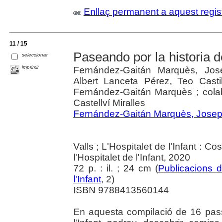
Enllaç permanent a aquest regis
11 / 15
Paseando por la historia de
seleccionar
imprimir
Fernández-Gaitán Marquès, Jose
Albert Lanceta Pérez, Teo Casti
Fernández-Gaitán Marquès ; cola
Castellví Miralles
Fernández-Gaitán Marquès, Jose
Valls ; L'Hospitalet de l'Infant : C
l'Hospitalet de l'Infant, 2020
72 p. : il. ; 24 cm (
Publicacions d
l'Infant
, 2)
ISBN 9788413560144
En aquesta compilació de 16 passe