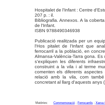
Hospitalet de l'Infant : Centre d'Est
207 p. : il.
Bibliografia. Annexos. A la coberta:
de l'Infant.
ISBN 9788490346938
Publicació realitzada per un equi
l'Hos pitalet de l'Infant que an
ferrocarril a la població, en concr
Almansa-València-Tarra gona. Es 
s'expliquen les diferents infraes
construint a la vila i al terme mun
comenten els diferents aspectes e
relació amb la vila, com també
concretant al llarg d'aquests anys
Matèries:
Commemoració
;
Ferrocarrils
;
Xarxa f