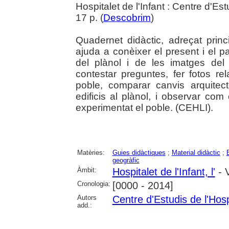
Hospitalet de l'Infant : Centre d'Est
17 p. (
Descobrim
)
Quadernet didàctic, adreçat pri
ajuda a conèixer el present i el pas
del plànol i de les imatges del 
contestar preguntes, fer fotos r
poble, comparar canvis arquitect
edificis al plànol, i observar com
experimentat el poble. (CEHLI).
Matèries:
Guies didàctiques
;
Material didàctic
;
geogràfic
Àmbit:
Hospitalet de l'Infant, l'
- V
Cronologia:
[0000 - 2014]
Autors
Centre d'Estudis de l'Hospi
add.: