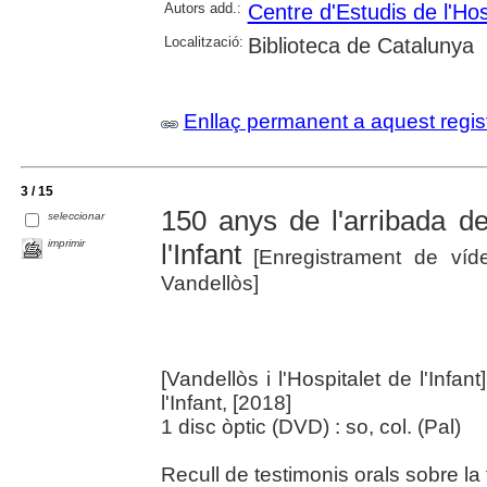
Autors add.:
Centre d'Estudis de l'Hosp
Localització:
Biblioteca de Catalunya
Enllaç permanent a aquest regis
3 / 15
150 anys de l'arribada del
seleccionar
imprimir
l'Infant
[Enregistrament de ví
Vandellòs]
[Vandellòs i l'Hospitalet de l'Infan
l'Infant, [2018]
1 disc òptic (DVD) : so, col. (Pal)
Recull de testimonis orals sobre la f