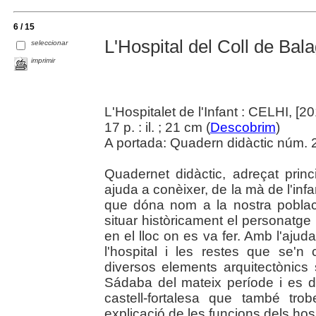
6 / 15
L'Hospital del Coll de Bal
seleccionar
imprimir
L'Hospitalet de l'Infant : CELHI, [2
17 p. : il. ; 21 cm (
Descobrim
)
A portada: Quadern didàctic núm. 2
Quadernet didàctic, adreçat pri
ajuda a conèixer, de la mà de l'infa
que dóna nom a la nostra poblac
situar històricament el personatge 
en el lloc on es va fer. Amb l'aj
l'hospital i les restes que se'
diversos elements arquitectònics si
Sádaba del mateix període i es d
castell-fortalesa que també tro
explicació de les funcions dels hos