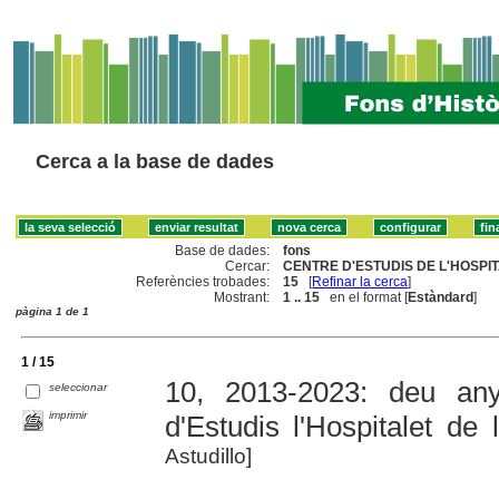
Cerca a la base de dades
Base de dades:
fons
Cercar:
CENTRE D'ESTUDIS DE L'HOSPITA
Referències trobades:
15
[
Refinar la cerca
]
Mostrant:
1 .. 15
en el format [
Estàndard
]
pàgina 1 de 1
1 / 15
10, 2013-2023: deu an
seleccionar
imprimir
d'Estudis l'Hospitalet de l
Astudillo]