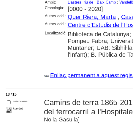
Àmbit:
Llastres, riu de
;
Baix Camp
;
Vandellò
Cronologia:
[0000 - 2020]
Autors add.:
Quer Riera, Marta
;
Cas
Autors add.:
Centre d'Estudis de l'Hosp
Localització:
Biblioteca de Catalunya; 
Pompeu Fabra; Universitat
Muntaner; UAB: Sibhil·la;
l'Infant); B. Pública de 
Enllaç permanent a aquest regis
13 / 15
Camins de terra 1865-201
seleccionar
imprimir
del ferrocarril a l'Hospitale
Nolla Gasulla]