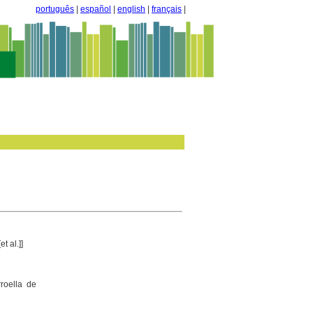
português
|
español
|
english
|
français
|
t al.]]
rroella de