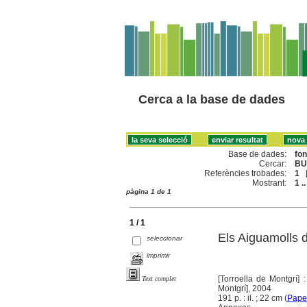
Cerca a la base de dades
Base de dades:
fo
Cercar:
BU
Referències trobades:
1
Mostrant:
1 ..
pàgina 1 de 1
1 / 1
Els Aiguamolls d
seleccionar
imprimir
[Torroella de Montgrí] 
Text complet
Montgrí], 2004
191 p. : il. ; 22 cm (
Paper