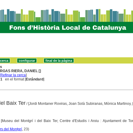
ns
RGAS RIERA, DANIEL []
[
Refinar la cerca
]
 1
en el format [
Estàndard
]
el Baix Ter
/ [Jordi Montaner Roviras, Joan Solà Subiranas, Mònica Martinoy, [e
: [Museu del Montgrí i del Baix Ter, Centre d'Estudis i Arxiu : Ajuntament de To
s del Montgrí
, 23)