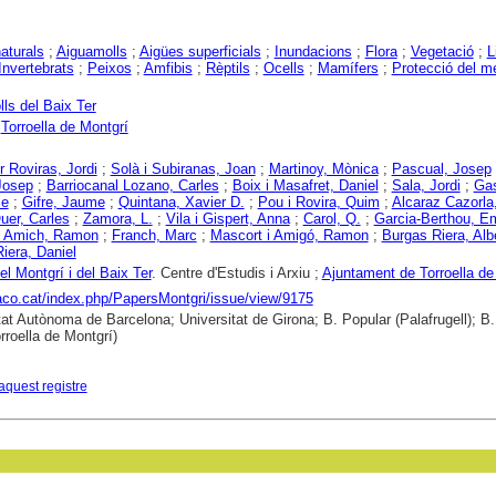
aturals
;
Aiguamolls
;
Aigües superficials
;
Inundacions
;
Flora
;
Vegetació
;
L
Invertebrats
;
Peixos
;
Amfibis
;
Rèptils
;
Ocells
;
Mamífers
;
Protecció del m
ls del Baix Ter
;
Torroella de Montgrí
 Roviras, Jordi
;
Solà i Subiranas, Joan
;
Martinoy, Mònica
;
Pascual, Josep
Josep
;
Barriocanal Lozano, Carles
;
Boix i Masafret, Daniel
;
Sala, Jordi
;
Ga
ie
;
Gifre, Jaume
;
Quintana, Xavier D.
;
Pou i Rovira, Quim
;
Alcaraz Cazorla
uer, Carles
;
Zamora, L.
;
Vila i Gispert, Anna
;
Carol, Q.
;
Garcia-Berthou, Em
i Amich, Ramon
;
Franch, Marc
;
Mascort i Amigó, Ramon
;
Burgas Riera, Alb
iera, Daniel
l Montgrí i del Baix Ter
. Centre d'Estudis i Arxiu ;
Ajuntament de Torroella de
raco.cat/index.php/PapersMontgri/issue/view/9175
tat Autònoma de Barcelona; Universitat de Girona; B. Popular (Palafrugell); B
rroella de Montgrí)
aquest registre