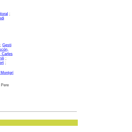
itoral
;
edi
;
Gesti
scón,
, Carles
ili
;
ert
;
 Montgrí
. Pere