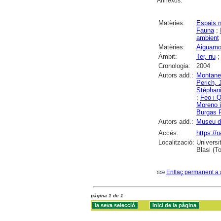
Annexos.
Matèries:
Espais n
Fauna
;
ambient
Matèries:
Aiguamol
Àmbit:
Ter, riu
Cronologia:
2004
Autors add.:
Montaner
Perich, 
Stéphan
;
Feo i Q
Moreno 
Burgas R
Autors add.:
Museu de
Accés:
https://
Localització:
Universi
Blasi (To
Enllaç permanent a 
pàgina 1 de 1