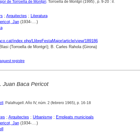
ajor de Torroella de Montgrí
. Torroella de Montgrí (1995) , p. 9-20 : il.
rs
;
Arquitectes
;
Literatura
ericot, Jan
(1934-....)
ya
raco.cat/index.php/LlibreFestaMajor/article/view/189186
Blasi (Torroella de Montgrí); B. Carles Rahola (Girona)
aquest registre
 Juan Baca Pericot
ll
. Palafrugell. Año IV, núm. 2 (febrero 1965), p. 16-18
tes
;
Arquitectes
;
Urbanisme
;
Empleats municipals
ericot, Jan
(1934-....)
ll