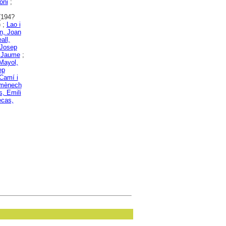
oni
;
194?
) ;
Lao i
n, Joan
all,
 Josep
, Jaume
;
Mayol,
ep
Camí i
mènech
s, Emili
ecas,