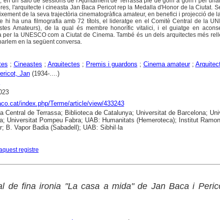
, en un saló de sessions de l'Ajuntament de Terrassa ple de gom a gom i per una
ores, l'arquitecte i cineasta Jan Baca Pericot rep la Medalla d'Honor de la Ciutat. Se
ement de la seva trajectòria cinematogràfica amateur, en benefici i projecció de la
re hi ha una filmografia amb 72 títols, el lideratge en el Comitè Central de la U
stes Amateurs), de la qual és membre honorífic vitalici, i el guiatge en acons
ida per la UNESCO com a Ciutat de Cinema. També és un dels arquitectes més rel
n parlem en la següent conversa.
tes
;
Cineastes
;
Arquitectes
;
Premis i guardons
;
Cinema amateur
;
Arquitec
ericot, Jan
(1934-....)
023
raco.cat/index.php/Terme/article/view/433243
ca Central de Terrassa; Biblioteca de Catalunya; Universitat de Barcelona; Uni
a; Universitat Pompeu Fabra; UAB: Humanitats (Hemeroteca); Institut Ramo
; B. Vapor Badia (Sabadell); UAB: Sibhil·la
aquest registre
nal de fina ironia "La casa a mida" de Jan Baca i Peric