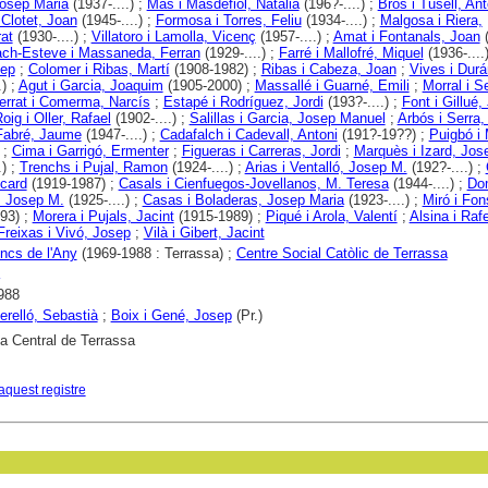
osep Maria
(1937-....) ;
Mas i Masdefiol, Natàlia
(196?-....) ;
Bros i Tusell, Ant
 Clotet, Joan
(1945-....) ;
Formosa i Torres, Feliu
(1934-....) ;
Malgosa i Riera,
at
(1930-....) ;
Villatoro i Lamolla, Vicenç
(1957-....) ;
Amat i Fontanals, Joan
(
ch-Esteve i Massaneda, Ferran
(1929-....) ;
Farré i Mallofré, Miquel
(1936-....
sep
;
Colomer i Ribas, Martí
(1908-1982) ;
Ribas i Cabeza, Joan
;
Vives i Durá
.) ;
Agut i Garcia, Joaquim
(1905-2000) ;
Massallé i Guarné, Emili
;
Morral i Se
errat i Comerma, Narcís
;
Estapé i Rodríguez, Jordi
(193?-....) ;
Font i Gillué,
oig i Oller, Rafael
(1902-....) ;
Salillas i Garcia, Josep Manuel
;
Arbós i Serra
Fabré, Jaume
(1947-....) ;
Cadafalch i Cadevall, Antoni
(191?-19??) ;
Puigbó i 
;
Cima i Garrigó, Ermenter
;
Figueras i Carreras, Jordi
;
Marquès i Izard, Jos
.) ;
Trenchs i Pujal, Ramon
(1924-....) ;
Arias i Ventalló, Josep M.
(192?-....) ;
icard
(1919-1987) ;
Casals i Cienfuegos-Jovellanos, M. Teresa
(1944-....) ;
Do
, Josep M.
(1925-....) ;
Casas i Boladeras, Josep Maria
(1923-....) ;
Miró i Fon
93) ;
Morera i Pujals, Jacint
(1915-1989) ;
Piqué i Arola, Valentí
;
Alsina i Raf
Freixas i Vivó, Josep
;
Vilà i Gibert, Jacint
ncs de l'Any
(1969-1988 : Terrassa) ;
Centre Social Catòlic de Terrassa
988
erelló, Sebastià
;
Boix i Gené, Josep
(Pr.)
ca Central de Terrassa
aquest registre