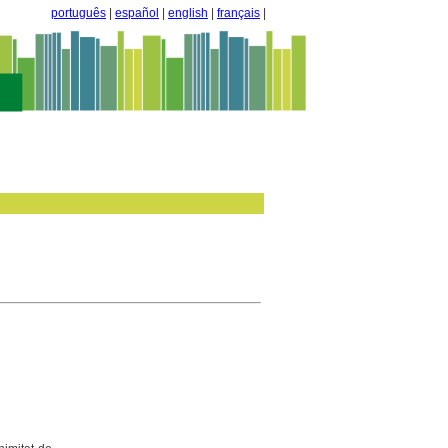
português
|
español
|
english
|
français
|