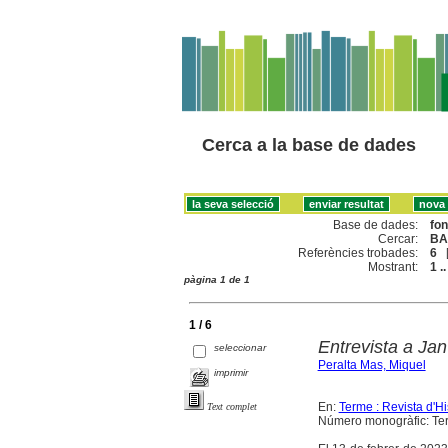
Cerca a la base de dades
Base de dades:
fo
Cercar:
BA
Referències trobades:
6
Mostrant:
1 ..
pàgina 1 de 1
1 / 6
Entrevista a Ja
seleccionar
Peralta Mas, Miquel
imprimir
En:
Terme : Revista d'H
Text complet
Número monogràfic: Ter