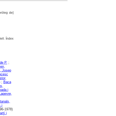
pròleg de]
ell. Índex
de P.
;
sen,
, Josep
ancesc
stor,
 ;
Baca
s,
oada i
Lapeyre,
tanals,
 i
96-1978)
rtí i