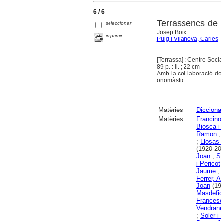
6 / 6
Terrassencs de 
seleccionar
Josep Boix
imprimir
Puig i Vilanova, Carles
[Terrassa] : Centre Soci
89 p. : il. ; 22 cm
Amb la col·laboració de
onomàstic.
Matèries:
Diccionar
Matèries:
Francino
Biosca i
Ramon
;
Llosas
(1920-20
Joan
;
S
i Pericot
Jaume
Ferrer, A
Joan
(19
Masdefio
Frances
Vendran
;
Soler i