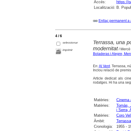
Accés:
https://
Localització:
B. Popula
Enllaç permanent a 
4 / 6
Terrassa, una po
seleccionar
modernitat
/ Mercè
imprimir
Boladeras i Alegre, Mer
En:
Al Vent
. Terrassa, n
Inclou relació de premis
Article dedicat als c
rodatges. Hi ha una sego
Matèries:
Cinema 
Matèries:
Tomàs, J
i Serra, 
Matèries:
Coro Vel
Àmbit:
Terrassa
Cronologia:
1955 - 1