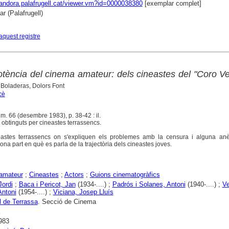
pandora.palafrugell.cat/viewer.vm?id=0000038380
[exemplar complet]
r (Palafrugell)
aquest registre
tència del cinema amateur: dels cineastes del "Coro Vel
 Boladeras, Dolors Font
cè
úm. 66 (desembre 1983), p. 38-42 : il.
 obtinguts per cineastes terrassencs.
ineastes terrassencs on s'expliquen els problemes amb la censura i alguna an
na part en què es parla de la trajectòria dels cineastes joves.
amateur
;
Cineastes
;
Actors
;
Guions cinematogràfics
ordi
;
Baca i Pericot, Jan
(1934-....) ;
Padrós i Solanes, Antoni
(1940-....) ;
Ve
Antoni
(1954-....) ;
Viciana, Josep Lluís
l de Terrassa
. Secció de Cinema
983