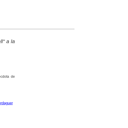
l" a la
ècdota de
rdaguer