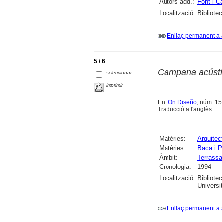
Autors add.:
Font i C
Localització:
Bibliote
Enllaç permanent a 
5 / 6
Campana acústic
seleccionar
imprimir
En:
On Diseño
, núm. 154
Traducció a l'anglès.
Matèries:
Arquitect
Matèries:
Baca i P
Àmbit:
Terrassa
Cronologia:
1994
Localització:
Bibliote
Universi
Enllaç permanent a 