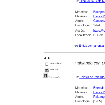
En:
Llibre de la Festa M
Matèries:
Escripto
Matèries:
Baca i P
Àmbit:
Catalun
Cronologia:
1994
Accés:
https://
Localització:
B. Pere 
Enllaç permanent a 
3 / 6
Hablando con D.
seleccionar
imprimir
En:
Revista de Palafruge
Text complet
Matèries:
Entrevis
Matèries:
Baca i P
Àmbit:
Palafruge
Cronologia:
[1965]