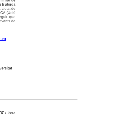
nimitat de
 li atorga
 ciutat de
NICA (Unió
eguir que
levants de
tura
versitat
n
ot
/ Pere