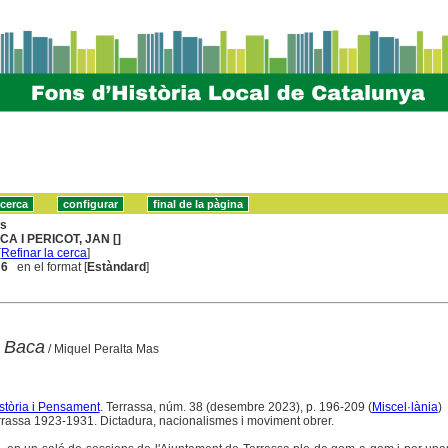
ns
CA I PERICOT, JAN []
[
Refinar la cerca
]
 6
en el format [
Estàndard
]
n Baca
/ Miquel Peralta Mas
istòria i Pensament
. Terrassa, núm. 38 (desembre 2023), p. 196-209 (
Miscel·lània
)
rassa 1923-1931. Dictadura, nacionalismes i moviment obrer.