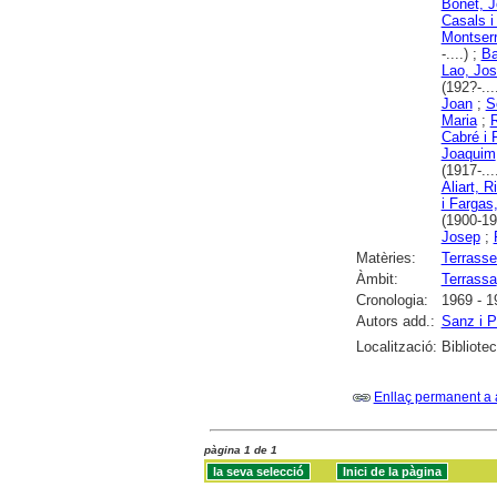
Bonet, J
Casals i
Montserr
-....) ;
Ba
Lao, Jo
(192?-...
Joan
;
S
Maria
;
R
Cabré i 
Joaquim
(1917-...
Aliart, R
i Fargas
(1900-19
Josep
;
Matèries:
Terrasse
Àmbit:
Terrassa
Cronologia:
1969 - 1
Autors add.:
Sanz i P
Localització:
Bibliote
Enllaç permanent a 
pàgina 1 de 1