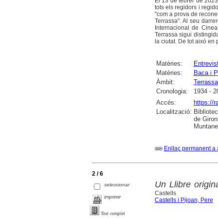
El 13 de febrer de 2023
tots els regidors i regid
"com a prova de reconeix
Terrassa". Al seu darre
Internacional de Cinea
Terrassa sigui disting
la ciutat. De tot això e
Matèries:
Entrevis
Matèries:
Baca i P
Àmbit:
Terrassa
Cronologia:
1934 - 2
Accés:
https://
Localització:
Bibliote
de Giron
Muntaner
Enllaç permanent a 
2 / 6
Un Llibre origi
seleccionar
Castells
imprimir
Castells i Pijoan, Pere
Text complet