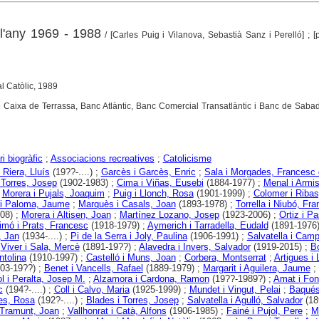
l'any 1969 - 1988
/ [Carles Puig i Vilanova, Sebastià Sanz i Perelló] ; [
al Catòlic, 1989
 Caixa de Terrassa, Banc Atlàntic, Banc Comercial Transatlàntic i Banc de Sabad
i biogràfic
;
Associacions recreatives
;
Catolicisme
 Riera, Lluís
(19??-....) ;
Garcès i Garcès, Enric
;
Sala i Morgades, Francesc 
 Torres, Josep
(1902-1983) ;
Cima i Viñas, Eusebi
(1884-1977) ;
Menal i Armi
;
Morera i Pujals, Joaquim
;
Puig i Llonch, Rosa
(1901-1999) ;
Colomer i Ribas
 i Paloma, Jaume
;
Marquès i Casals, Joan
(1893-1978) ;
Torrella i Niubó, Fr
08) ;
Morera i Altisen, Joan
;
Martínez Lozano, Josep
(1923-2006) ;
Ortiz i Pa
imó i Prats, Francesc
(1918-1979) ;
Aymerich i Tarradella, Eudald
(1891-1976)
, Jan
(1934-....) ;
Pi de la Serra i Joly, Paulina
(1906-1991) ;
Salvatella i Camp
;
Viver i Sala, Mercè
(1891-19??) ;
Alavedra i Invers, Salvador
(1919-2015) ;
B
ntolina
(1910-1997) ;
Castelló i Muns, Joan
;
Corbera, Montserrat
;
Artigues i 
03-19??) ;
Benet i Vancells, Rafael
(1889-1979) ;
Margarit i Aguilera, Jaume
;
l i Peralta, Josep M.
;
Alzamora i Cardona, Ramon
(19??-1989?) ;
Amat i Fon
c
(194?-....) ;
Coll i Calvo, Maria
(1925-1999) ;
Mundet i Vingut, Pelai
;
Baqués
es, Rosa
(192?-....) ;
Blades i Torres, Josep
;
Salvatella i Agulló, Salvador
(18
 Tramunt, Joan
;
Vallhonrat i Catà, Alfons
(1906-1985) ;
Fainé i Pujol, Pere
;
Ma