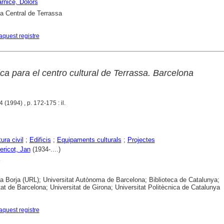
arnicé, Dolors
ca Central de Terrassa
aquest registre
a para el centro cultural de Terrassa. Barcelona
 (1994) , p. 172-175 : il.
ura civil
;
Edificis
;
Equipaments culturals
;
Projectes
ericot, Jan
(1934-....)
ca Borja (URL); Universitat Autònoma de Barcelona; Biblioteca de Catalunya;
tat de Barcelona; Universitat de Girona; Universitat Politècnica de Catalunya
aquest registre