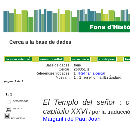
Cerca a la base de dades
Base de dades:
fons
Cercar:
260351 []
Referències trobades:
1
[
Refinar la cerca
]
Mostrant:
1 .. 1
en el format [
Estàndard
]
pàgina 1 de 1
1 / 1
El Templo del señor : c
seleccionar
imprimir
capítulo XXVI
/ por la traducció
Margarit i de Pau, Joan
Text complet