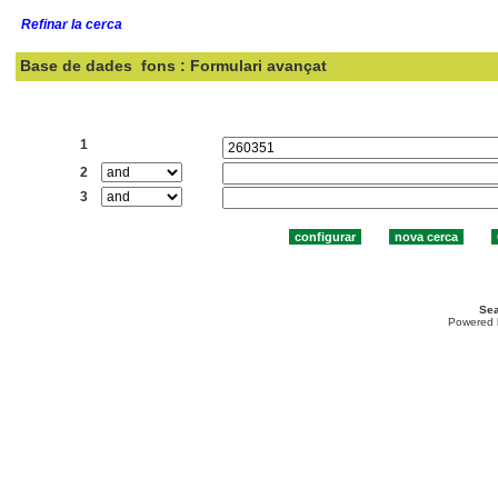
Refinar la cerca
Base de dades
fons : Formulari avançat
Cercar:
1
2
3
Sea
Powered