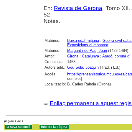
En:
Revista de Gerona
. Tomo XII.
52
Notes.
Matèries:
Baixa edat mitjana
;
Guerra civil cata
Exposicions al monarca
Matèries:
Margarit i de Pau, Joan
(1422-1484)
Àmbit:
Girona
;
Catalunya
;
Aragó, corona d'
Cronologia:
1463
Autors add.:
Gou Solá, Joaquin
(Trad. i Ed.)
Accés:
https://prensahistorica.mcu.es/es/c
complet]
Localització:
B. Carles Rahola (Girona)
Enllaç permanent a aquest regis
pàgina 1 de 1