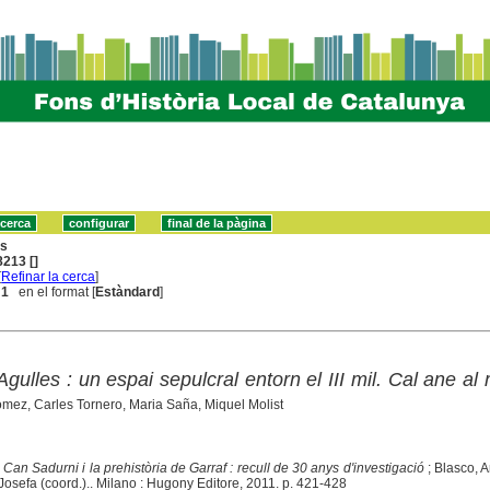
ns
213 []
[
Refinar la cerca
]
 1
en el format [
Estàndard
]
gulles : un espai sepulcral entorn el III mil. Cal ane al
mez, Carles Tornero, Maria Saña, Miquel Molist
Can Sadurni i la prehistòria de Garraf : recull de 30 anys d'investigació
; Blasco, 
Josefa (coord.).. Milano : Hugony Editore, 2011. p. 421-428