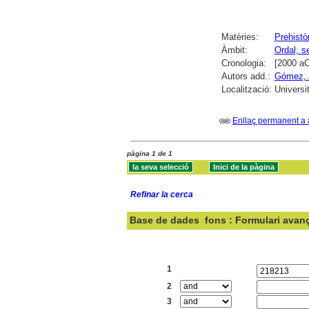
Matèries:
Prehistò
Àmbit:
Ordal, se
Cronologia:
[2000 aC
Autors add.:
Gómez, 
Localització:
Universi
Enllaç permanent a 
pàgina 1 de 1
Refinar la cerca
Base de dades
fons : Formulari avan
Cercar:
1
2
3