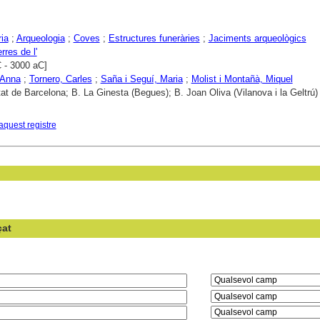
ria
;
Arqueologia
;
Coves
;
Estructures funeràries
;
Jaciments arqueològics
rres de l'
 - 3000 aC]
Anna
;
Tornero, Carles
;
Saña i Seguí, Maria
;
Molist i Montañà, Miquel
tat de Barcelona; B. La Ginesta (Begues); B. Joan Oliva (Vilanova i la Geltrú)
aquest registre
çat
en el camp: