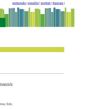
português
|
español
|
english
|
français
|
 massís
Anna; Edo,