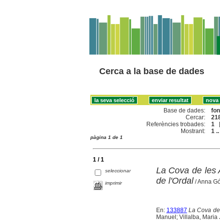
Cerca a la base de dades
Base de dades:
fo
Cercar:
218
Referències trobades:
1
Mostrant:
1 ..
pàgina 1 de 1
1 / 1
La Cova de les A
seleccionar
de l'Ordal
/ Anna Gó
imprimir
En:
133887
La Cova de 
Manuel; Villalba, Maria 