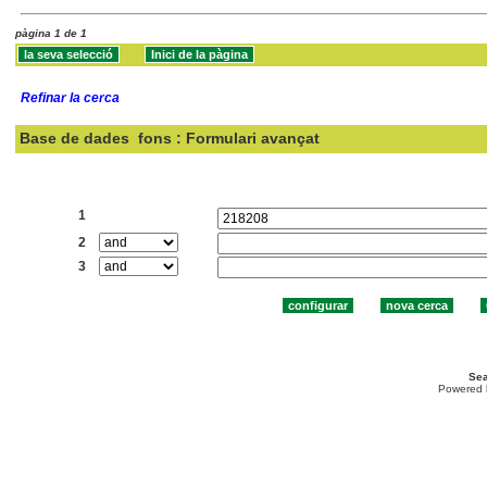
pàgina 1 de 1
Refinar la cerca
Base de dades
fons : Formulari avançat
Cercar:
1
2
3
Sea
Powered