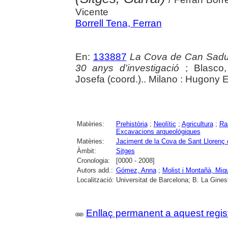
Vicente
Borrell Tena, Ferran
En:
133887
La Cova de Can Sadurni
30 anys d'investigació
; Blasco,
Josefa (coord.).. Milano : Hugony E
Matèries:
Prehistòria
;
Neolític
;
Agricultura
;
Ra
Excavacions arqueològiques
Matèries:
Jaciment de la Cova de Sant Llorenç 
Àmbit:
Sitges
Cronologia:
[0000 - 2008]
Autors add.:
Gómez, Anna
;
Molist i Montañà, Miq
Localització:
Universitat de Barcelona; B. La Ginest
Enllaç permanent a aquest regis