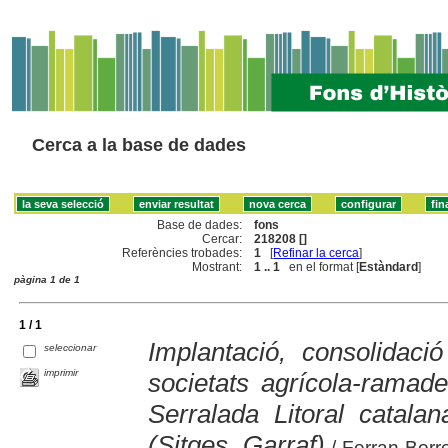
Cerca a la base de dades
Base de dades:
fons
Cercar:
218208 []
Referències trobades:
1
[
Refinar la cerca
]
Mostrant:
1 .. 1
en el format [
Estàndard
]
pàgina 1 de 1
1 / 1
Implantació, consolidac
seleccionar
imprimir
societats agrícola-ramade
Serralada Litoral catala
(Sitges, Garraf)
/ Ferran Borr