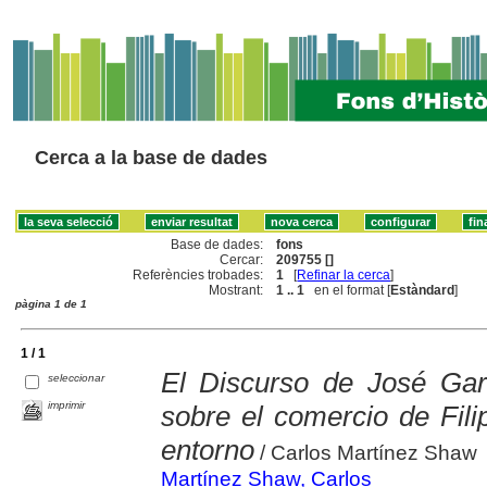
Cerca a la base de dades
Base de dades:
fons
Cercar:
209755 []
Referències trobades:
1
[
Refinar la cerca
]
Mostrant:
1 .. 1
en el format [
Estàndard
]
pàgina 1 de 1
1 / 1
El Discurso de José Ga
seleccionar
imprimir
sobre el comercio de Fili
entorno
/ Carlos Martínez Shaw
Martínez Shaw, Carlos