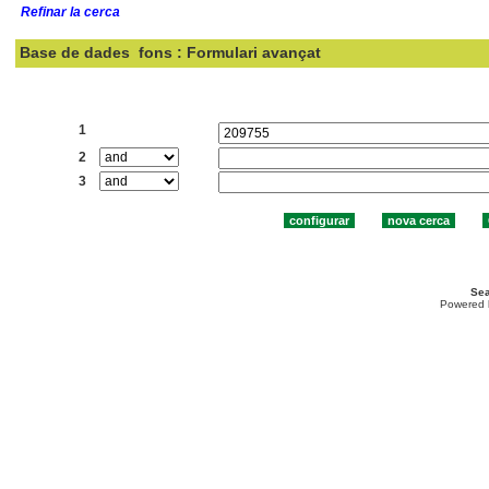
Refinar la cerca
Base de dades
fons : Formulari avançat
Cercar:
1
2
3
Sea
Powered