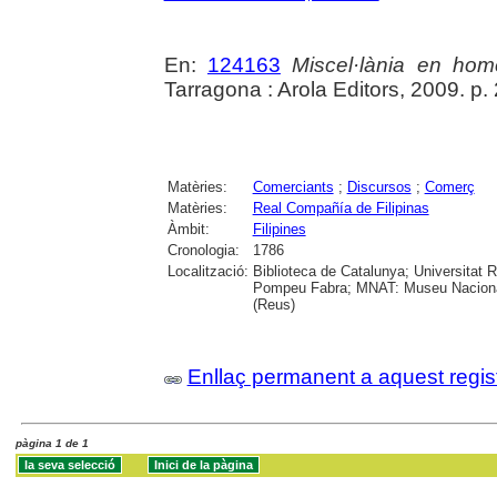
En:
124163
Miscel·lània en hom
Tarragona : Arola Editors, 2009. p.
Matèries:
Comerciants
;
Discursos
;
Comerç
Matèries:
Real Compañía de Filipinas
Àmbit:
Filipines
Cronologia:
1786
Localització:
Biblioteca de Catalunya; Universitat Ro
Pompeu Fabra; MNAT: Museu Nacional 
(Reus)
Enllaç permanent a aquest regis
pàgina 1 de 1