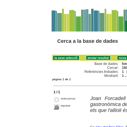
Cerca a la base de dades
Base de dades:
fo
Cercar:
180
Referències trobades:
1
Mostrant:
1 ..
pàgina 1 de 1
1 / 1
Joan Forcadell
seleccionar
gastronòmica de 
imprimir
els que l'allioli