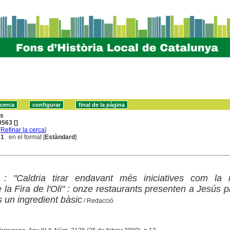
ns
563 []
[
Refinar la cerca
]
 1
en el format [
Estàndard
]
 : "Caldria tirar endavant més iniciatives com la 
la Fira de l'Oli" : onze restaurants presenten a Jesús p
 és un ingredient bàsic
/ Redacció