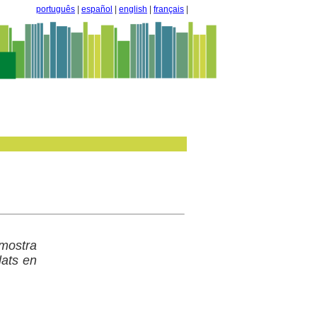
português
|
español
|
english
|
français
|
mostra
lats en