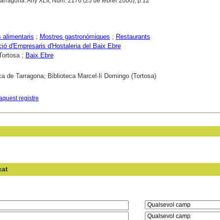
Tarragona. Any XLII, Núm. 2176 (25 de febrer 2000), p.12
alimentaris
;
Mostres gastronòmiques
;
Restaurants
ió d'Empresaris d'Hostaleria del Baix Ebre
Tortosa ;
Baix Ebre
ca de Tarragona; Biblioteca Marcel·lí Domingo (Tortosa)
aquest registre
çat
en el camp: