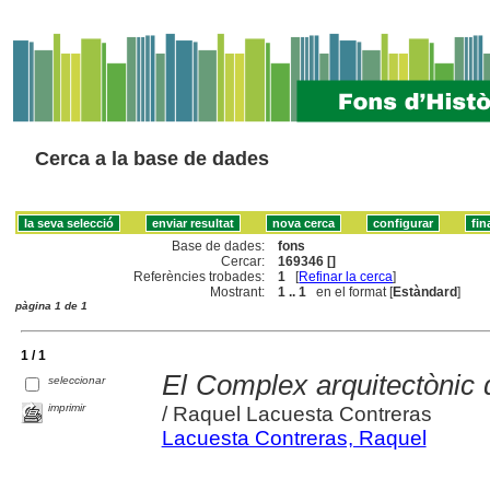
Cerca a la base de dades
Base de dades:
fons
Cercar:
169346 []
Referències trobades:
1
[
Refinar la cerca
]
Mostrant:
1 .. 1
en el format [
Estàndard
]
pàgina 1 de 1
1 / 1
El Complex arquitectònic 
seleccionar
imprimir
/ Raquel Lacuesta Contreras
Lacuesta Contreras, Raquel