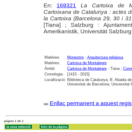
En:
169321
La Cartoixa de M
Cartoixana de Catalunya : actes 
la Cartoixa (Barcelona 29, 30 i 3
[Tiana] ; Salzburg : Ajuntamen
Amerikanistik, Universität Salzbur
Matèries:
Monestirs
;
Arquitectura religiosa
Matèries:
Cartoixa de Montalegre
Àmbit:
Cartoixa de Montalegre
- Tiana ;
Conre
Cronologia:
[1415 - 2015]
Localització:
Biblioteca de Catalunya; B. Abadia d
Universitat de Barcelona; Universitat 
Enllaç permanent a aquest regis
pàgina 1 de 1