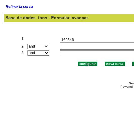
Refinar la cerca
Base de dades
fons : Formulari avançat
Cercar:
1
2
3
Sea
Powered