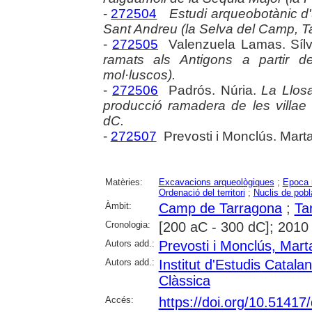
-
272504
Estudi arqueobotànic d'u
Sant Andreu (la Selva del Camp, T
-
272505
Valenzuela Lamas. Sílv
ramats als Antigons a partir d
mol·luscos).
-
272506
Padrós. Núria.
La Llosa
producció ramadera de les villae 
dC.
-
272507
Prevosti i Monclús. Mart
Matèries:
Excavacions arqueològiques
;
Epoca 
Ordenació del territori
;
Nuclis de pobl
Àmbit:
Camp de Tarragona
;
Ta
Cronologia:
[200 aC - 300 dC]; 2010
Autors add.:
Prevosti i Monclús, Mart
Autors add.:
Institut d'Estudis Catala
Clàssica
Accés:
https://doi.org/10.5141