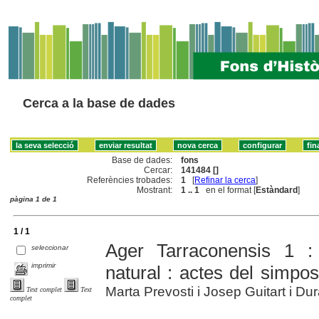
Cerca a la base de dades
Base de dades:
fons
Cercar:
141484 []
Referències trobades:
1
[
Refinar la cerca
]
Mostrant:
1 .. 1
en el format [
Estàndard
]
pàgina 1 de 1
1 / 1
Ager Tarraconensis 1 :
seleccionar
imprimir
natural : actes del simpos
Marta Prevosti i Josep Guitart i Dura
Text complet
Text
complet