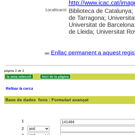
http://www.icac.cat/image
Localització:
Biblioteca de Catalunya
de Tarragona; Universit
Universitat de Barcelona;
de Lleida; Universitat Rovi
Enllaç permanent a aquest regis
pàgina 1 de 1
Refinar la cerca
Base de dades
fons : Formulari avançat
Cercar:
1
2