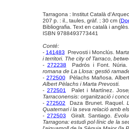
Tarragona : Institut Català d'Arque
207 p. : il., taules, gràf. ; 30 cm (
Do
Bibliografia. Text en català i anglès
ISBN 9788493773441
Conté:
-
141483
Prevosti i Monclús. Mart
i territori. The city of Tarraco, bet
-
272238
Padrós i Font. Núria
romana de La Llosa: gestió ramader
-
272500
Pèlachs Mañosa. Alber
Albert Pèlachs i Marta Prevosti.
-
272501
Palet i Martínez. Jos
Tarraconensis: organització i conce
-
272502
Daza Brunet. Raquel.
Quaternari i la seva relació amb 
-
272503
Giralt. Santiago.
Evolu
Tarragona: estudi pol·línic de la 
l'aiguamoll de la Sèquia Major (la P