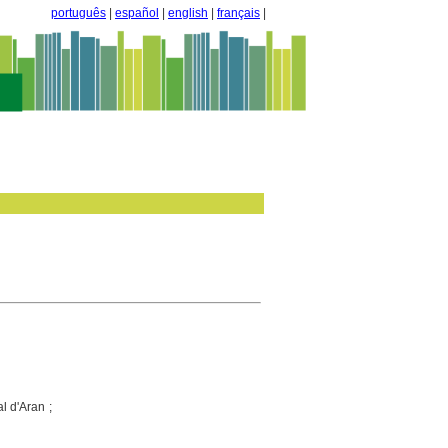
português
|
español
|
english
|
français
|
al d'Aran ;