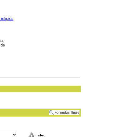
 religiós
na;
 de
Formulari lliure