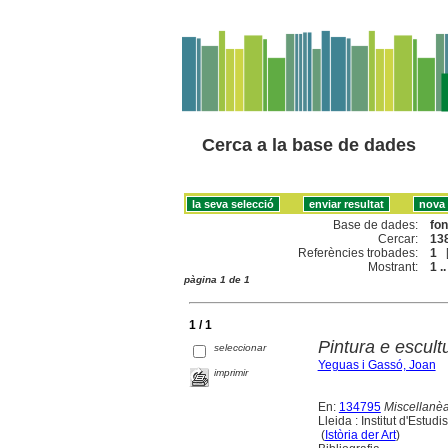
Cerca a la base de dades
Base de dades:
fo
Cercar:
138
Referències trobades:
1
Mostrant:
1 ..
pàgina 1 de 1
1 / 1
Pintura e escult
seleccionar
Yeguas i Gassó, Joan
imprimir
En:
134795
Miscellanè
Lleida : Institut d'Estud
(
Istòria der Art
)