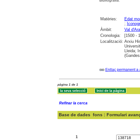
Bibliografia.
Matèries:
Edat mo
;
Iconogr
Àmbit:
Val d'Ar
Cronologia:
[1500 - 
Localització:
Arxiu Hi
Universit
Lleida; 
(Gandesa
Enllaç permanent a 
pàgina 1 de 1
Refinar la cerca
Base de dades
fons : Formulari avan
Cercar:
1