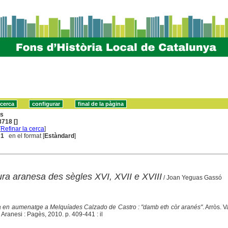
ns
718 []
[
Refinar la cerca
]
 1
en el format [
Estàndard
]
ura aranesa des sègles XVI, XVII e XVIII
/ Joan Yeguas Gassó
a en aumenatge a Melquíades Calzado de Castro : "damb eth còr aranés"
. Arròs. V
is Aranesi : Pagès, 2010. p. 409-441 : il