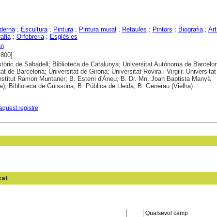
derna
;
Escultura
;
Pintura
;
Pintura mural
;
Retaules
;
Pintors
;
Biografia
;
Art
afia
;
Orfebreria
;
Esglésies
an
1800]
stòric de Sabadell; Biblioteca de Catalunya; Universitat Autònoma de Barcelo
at de Barcelona; Universitat de Girona; Universitat Rovira i Virgili; Universitat
Institut Ramon Muntaner; B. Esterri d'Àneu; B. Dr. Mn. Joan Baptista Manyà
); Biblioteca de Guissona; B. Pública de Lleida; B. Generau (Vielha)
aquest registre
çat
en el camp: