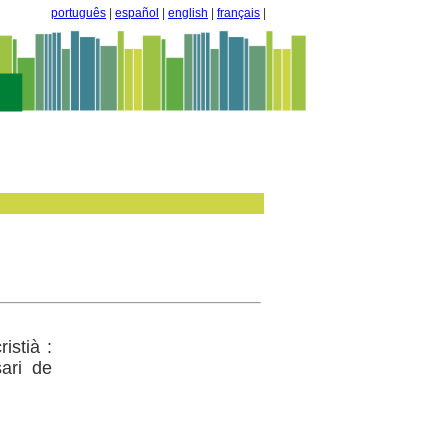
português
|
español
|
english
|
français
|
istià :
ari de