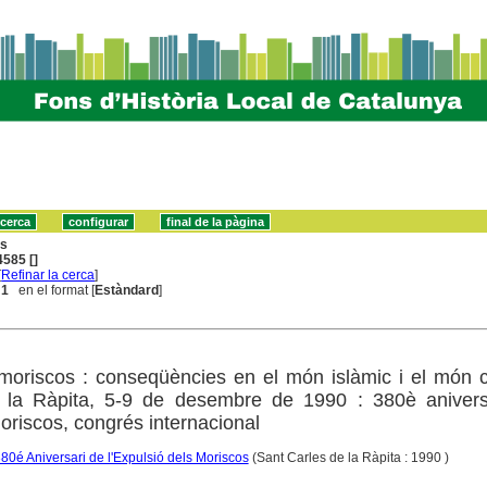
ns
585 []
[
Refinar la cerca
]
 1
en el format [
Estàndard
]
 moriscos : conseqüències en el món islàmic i el món cr
 la Ràpita, 5-9 de desembre de 1990 : 380è anivers
moriscos, congrés internacional
80é Aniversari de l'Expulsió dels Moriscos
(Sant Carles de la Ràpita : 1990 )