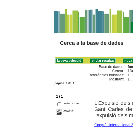
Cerca a la base de dades
Base de dades:
fo
Cercar:
134
Referències trobades:
1
Mostrant:
1 ..
pàgina 1 de 1
1 / 1
L'Expulsió dels
seleccionar
Sant Carles de
imprimir
l'expulsió dels 
Congrés Internacional 3