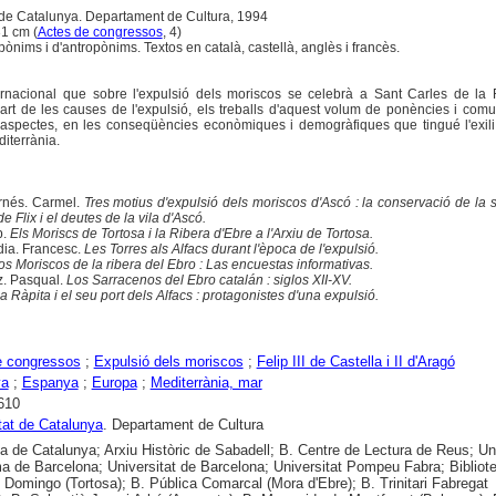
 de Catalunya. Departament de Cultura, 1994
 31 cm (
Actes de congressos
, 4)
opònims i d'antropònims. Textos en català, castellà, anglès i francès.
rnacional que sobre l'expulsió dels moriscos se celebrà a Sant Carles de la R
rt de les causes de l'expulsió, els treballs d'aquest volum de ponències i com
es aspectes, en les conseqüències econòmiques i demogràfiques que tingué l'exil
iterrània.
rnés. Carmel.
Tres motius d'expulsió dels moriscos d'Ascó : la conservació de la 
 Flix i el deutes de la vila d'Ascó.
p.
Els Moriscs de Tortosa i la Ribera d'Ebre a l'Arxiu de Tortosa.
dia. Francesc.
Les Torres als Alfacs durant l'època de l'expulsió.
os Moriscos de la ribera del Ebro : Las encuestas informativas.
z. Pasqual.
Los Sarracenos del Ebro catalán : siglos XII-XV.
a Ràpita i el seu port dels Alfacs : protagonistes d'una expulsió.
e congressos
;
Expulsió dels moriscos
;
Felip III de Castella i II d'Aragó
ya
;
Espanya
;
Europa
;
Mediterrània, mar
610
tat de Catalunya
. Departament de Cultura
ca de Catalunya; Arxiu Històric de Sabadell; B. Centre de Lectura de Reus; Uni
 de Barcelona; Universitat de Barcelona; Universitat Pompeu Fabra; Bibliot
í Domingo (Tortosa); B. Pública Comarcal (Mora d'Ebre); B. Trinitari Fabregat