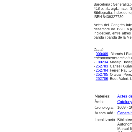
Barcelona : Generalitat
418 p. : il., gràf., map. ;
Bibliografia. Índex de t
ISBN 8439327730
Actes del Congrés Inte
desembre de 1990. A pa
incideixen, entre altr
banda i banda de la Med
Conté:
-
000469
Biarnés i Bia
enfrontaments amb els de
-
180234
Massip. Jose
-
252783
Carles i Guàr
-
252784
Ferrer. Pau.
L
-
252785
Ortega i Pére
-
252786
Boet. Valeri.
L
Matèries:
Actes d
Àmbit:
Catalun
Cronologia:
1609 - 1
Autors add.:
Generali
Localització:
Bibliote
Autònoma
Marcel·l