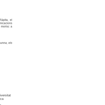
àpita, el
unicacions
i morisc a
sunna, els
versitat
eca