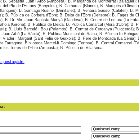
); B. Sebastià Juan i Arbó (Amposta); B. Margarida de Montferrat (Balaguer); 
 del Pla de l'Estany (Banyoles); B. Comarcal (Blanes); B. Marquès d'Olivart 
lanques); B. Santiago Rusiñol (Benifallet); B. Ventura Gassol (Calafell); B. M
s); B. Pública de Corbera d'Ebre; B. Delta de l'Ebre (Deltebre); B. Fages de C
s); B. Dr. Mn. Joan Baptista Manyà (Gandesa); B. Centre de Lectura (La Fatare
ahola (Girona); B. Pública de Lleida; B. Pública Comarcal (Mora d'Ebre); B. P
gell); B. Lluís Barceló i Bou (Palamós); B. Comtat de Cerdanya (Puigcerdà); B
 Juan Arbó (La Ràpita); B. Pública Municipal de Salou; B. Pública Iu Bohigas 
i Viader i Margarit (Sant Feliu de Guíxols); B. Pere de Montcada (La Sènia); 
de Tarragona; Biblioteca Marcel·lí Domingo (Tortosa); B. Central Comarcal (Tà
 les Terres de l'Ebre (Amposta); B. Pública de Vila-seca
aquest registre
çat
en el camp: