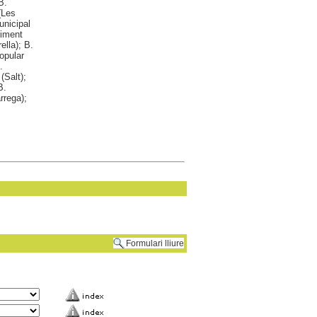
B.
(Les
unicipal
liment
lla); B.
opular
.
(Salt);
B.
rrega);
Formulari lliure