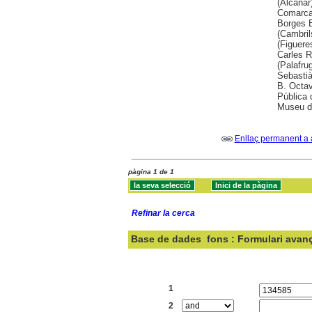
(Alcanar
Comarcal
Borges B
(Cambril
(Figuere
Carles R
(Palafru
Sebastià
B. Octav
Pública 
Museu de
Enllaç permanent a 
pàgina 1 de 1
Refinar la cerca
Base de dades
fons : Formulari avan
Cercar:
1
2