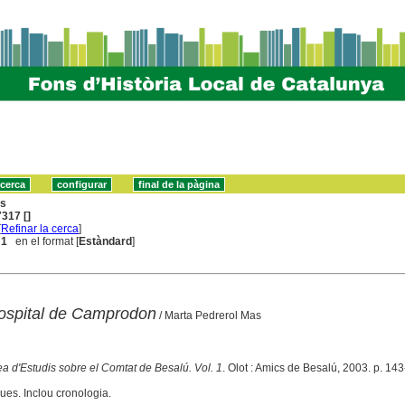
ns
317 []
[
Refinar la cerca
]
 1
en el format [
Estàndard
]
'hospital de Camprodon
/ Marta Pedrerol Mas
a d'Estudis sobre el Comtat de Besalú. Vol. 1
. Olot : Amics de Besalú, 2003. p. 14
ues. Inclou cronologia.