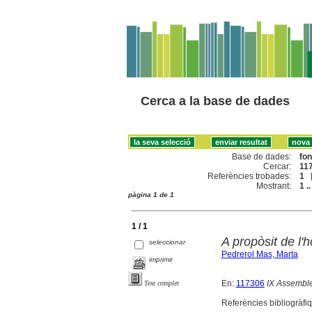
Cerca a la base de dades
Base de dades:
fo
Cercar:
117
Referències trobades:
1
Mostrant:
1 ..
pàgina 1 de 1
1 / 1
A propòsit de l
seleccionar
Pedrerol Mas, Marta
imprimir
En:
117306
IX Assemble
Text complet
Referències bibliogràfiq