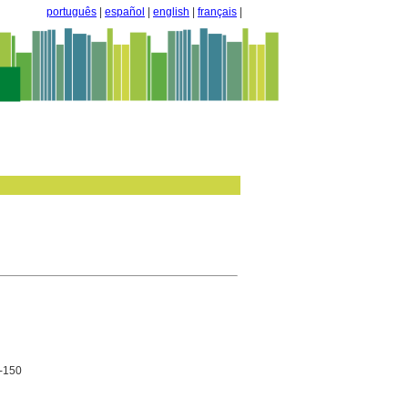
português
|
español
|
english
|
français
|
3-150