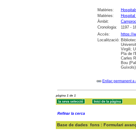
Matèries:
Hospital
Matèries:
Hospita
Àmbit:
Campro
Cronologia:
1197 - 1
Accés:
https://
Localització:
Bibliote
Universi
Virgili;
Pla de l
Carles R
Bou (Pal
Guíxols)
Enllaç permanent a 
pàgina 1 de 1
Refinar la cerca
Base de dades
fons : Formulari avan