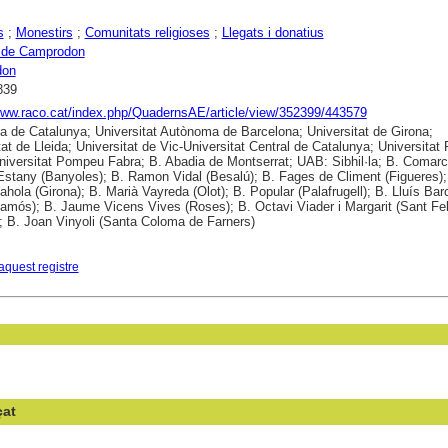
s
;
Monestirs
;
Comunitats religioses
;
Llegats i donatius
l de Camprodon
don
839
www.raco.cat/index.php/QuadernsAE/article/view/352399/443579
ca de Catalunya; Universitat Autònoma de Barcelona; Universitat de Girona;
tat de Lleida; Universitat de Vic-Universitat Central de Catalunya; Universitat 
 Universitat Pompeu Fabra; B. Abadia de Montserrat; UAB: Sibhil·la; B. Comarc
'Estany (Banyoles); B. Ramon Vidal (Besalú); B. Fages de Climent (Figueres);
ahola (Girona); B. Marià Vayreda (Olot); B. Popular (Palafrugell); B. Lluís Barc
amós); B. Jaume Vicens Vives (Roses); B. Octavi Viader i Margarit (Sant Fel
; B. Joan Vinyoli (Santa Coloma de Farners)
aquest registre
çat