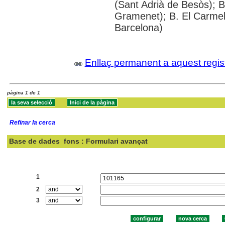
(Sant Adrià de Besòs); 
Gramenet); B. El Carme
Barcelona)
Enllaç permanent a aquest regis
pàgina 1 de 1
Refinar la cerca
Base de dades
fons : Formulari avançat
Cercar:
1
2
3