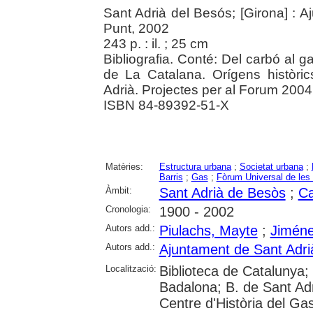
Sant Adrià del Besós; [Girona] : 
Punt, 2002
243 p. : il. ; 25 cm
Bibliografia. Conté: Del carbó al gas
de La Catalana. Orígens històri
Adrià. Projectes per al Forum 2004
ISBN 84-89392-51-X
Matèries:
Estructura urbana
;
Societat urbana
;
Barris
;
Gas
;
Fòrum Universal de les
Àmbit:
Sant Adrià de Besòs
;
Ca
Cronologia:
1900 - 2002
Autors add.:
Piulachs, Mayte
;
Jiméne
Autors add.:
Ajuntament de Sant Adri
Localització:
Biblioteca de Catalunya;
Badalona; B. de Sant Ad
Centre d'Història del Ga