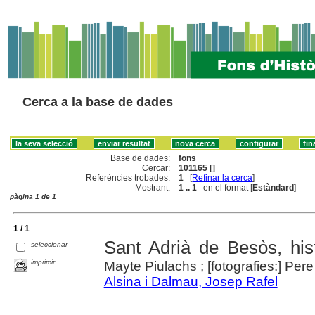
Cerca a la base de dades
Base de dades:
fons
Cercar:
101165 []
Referències trobades:
1
[
Refinar la cerca
]
Mostrant:
1 .. 1
en el format [
Estàndard
]
pàgina 1 de 1
1 / 1
Sant Adrià de Besòs, hist
seleccionar
imprimir
Mayte Piulachs ; [fotografies:] Per
Alsina i Dalmau, Josep Rafel