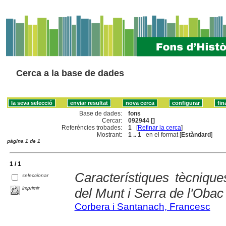
Cerca a la base de dades
Base de dades:
fons
Cercar:
092944 []
Referències trobades:
1
[
Refinar la cerca
]
Mostrant:
1 .. 1
en el format [
Estàndard
]
pàgina 1 de 1
1 / 1
Característiques tècniqu
seleccionar
imprimir
del Munt i Serra de l'Obac
Corbera i Santanach, Francesc