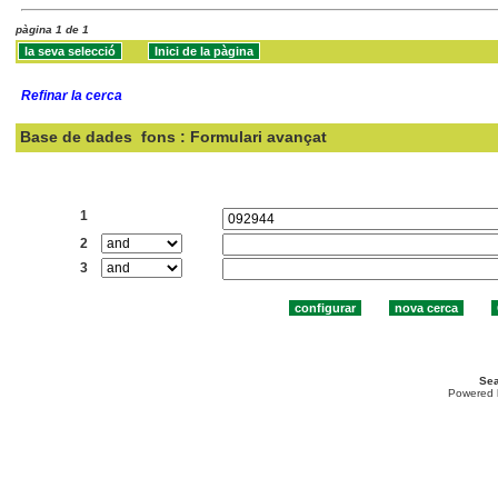
pàgina 1 de 1
Refinar la cerca
Base de dades
fons : Formulari avançat
Cercar:
1
2
3
Sea
Powered