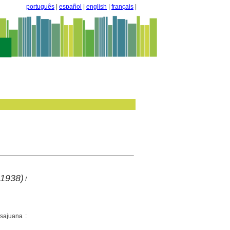
português
|
español
|
english
|
français
|
 1938)
/
sajuana :