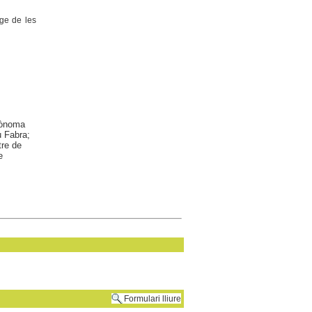
tge de les
utònoma
u Fabra;
tre de
e
Formulari lliure