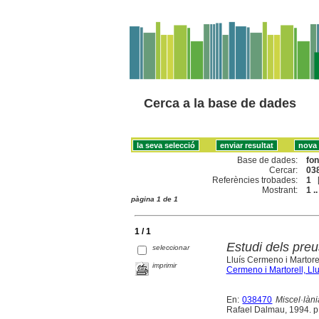
Cerca a la base de dades
Base de dades:
fo
Cercar:
038
Referències trobades:
1
Mostrant:
1 ..
pàgina 1 de 1
1 / 1
Estudi dels preu
seleccionar
Lluís Cermeno i Martore
imprimir
Cermeno i Martorell, Llu
En:
038470
Miscel·làn
Rafael Dalmau, 1994. p