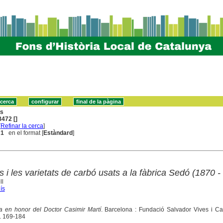
ns
472 []
[
Refinar la cerca
]
 1
en el format [
Estàndard
]
s i les varietats de carbó usats a la fàbrica Sedó (1870 -
ll
ís
ia en honor del Doctor Casimir Martí
. Barcelona : Fundació Salvador Vives i Ca
. 169-184