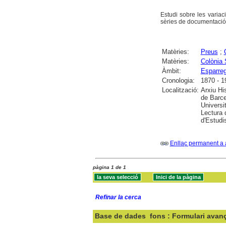
Estudi sobre les variac
sèries de documentació
Matèries:
Preus
;
Matèries:
Colònia 
Àmbit:
Esparre
Cronologia:
1870 - 1
Localització:
Arxiu Hi
de Barce
Universit
Lectura 
d'Estudi
Enllaç permanent a 
pàgina 1 de 1
Refinar la cerca
Base de dades
fons : Formulari avan