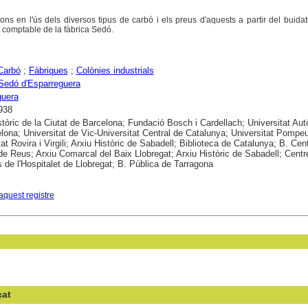
ions en l'ús dels diversos tipus de carbó i els preus d'aquests a partir del buida
 comptable de la fàbrica Sedó.
Carbó
;
Fàbriques
;
Colònies industrials
Sedó d'Esparreguera
guera
938
stòric de la Ciutat de Barcelona; Fundació Bosch i Cardellach; Universitat A
lona; Universitat de Vic-Universitat Central de Catalunya; Universitat Pompe
at Rovira i Virgili; Arxiu Històric de Sabadell; Biblioteca de Catalunya; B. Cen
de Reus; Arxiu Comarcal del Baix Llobregat; Arxiu Històric de Sabadell; Centr
s de l'Hospitalet de Llobregat; B. Pública de Tarragona
aquest registre
çat