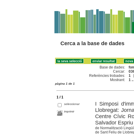
Cerca a la base de dades
Base de dades:
fo
Cercar:
036
Referències trobades:
1
Mostrant:
1 ..
pàgina 1 de 1
1 / 1
I Simposi d'imm
seleccionar
Llobregat: Jor
imprimir
Centre Cívic Ro
Salvador Espriu
de Normalització Lingüís
de Sant Feliu de Llobre