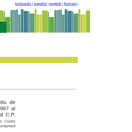
português
|
español
|
english
|
français
|
eliu de
987 al
l C.P.
t ; Centre
Ajuntament