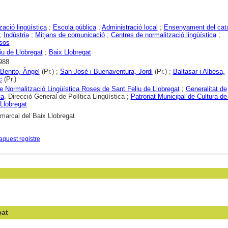
zació lingüística
;
Escola pública
;
Administració local
;
Ensenyament del cat
;
Indústria
;
Mitjans de comunicació
;
Centres de normalització lingüística
;
sos
iu de Llobregat
;
Baix Llobregat
988
 Benito, Àngel
(Pr.) ;
San José i Buenaventura, Jordi
(Pr.) ;
Baltasar i Albesa,
c
(Pr.)
e Normalització Lingüística Roses de Sant Feliu de Llobregat
;
Generalitat de
ya
. Direcció General de Política Lingüística ;
Patronat Municipal de Cultura de
 Llobregat
marcal del Baix Llobregat
aquest registre
çat