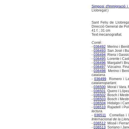
Simposi d'Immigració i 
Llobregat )
Sant Feliu de Llobrega
Direcció General de Polí
41 f. ; 31 cm
Text mecanografiat.
Conté:
-
036492
Merino i Benit
-
036493
San José i Bu
-
036494
Riera i Gassio
-
036495
Lorente i Casti
-
036496
Margalef i Brul
-
036497
Vizcaino. Fin
-
036498
Merino i Beni
catalana.
-
036499
Romero i La
catalanoparlant.
-
036500
Moral i Vara.
-
036501
Quero i López.
-
036502
Bosch i Mestr
-
036503
Bosch i Mestr
-
036504
Hidalgo i Carri
-
036510
Rajadell i Pui
lectura.
-
036511
Comellas i 
Internacional de la Llen
-
036512
Missé i Ferra
-
036513
Soriano i Jan