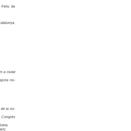
 Feliu de
atalunya.
.
m a ciutat
ajoria no-
 de la no-
I Congrés
stria.
merç.