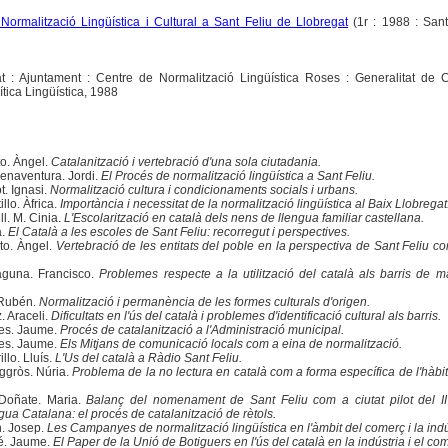
Normalització Lingüística i Cultural a Sant Feliu de Llobregat
(1r : 1988 : Sant
t : Ajuntament : Centre de Normalització Lingüística Roses : Generalitat de C
tica Lingüística, 1988
o. Àngel.
Catalanització i vertebració d'una sola ciutadania.
enaventura. Jordi.
El Procés de normalització lingüística a Sant Feliu.
t. Ignasi.
Normalització cultura i condicionaments socials i urbans.
llo. Àfrica.
Importància i necessitat de la normalització lingüística al Baix Llobregat
l. M. Cinia.
L'Escolarització en català dels nens de llengua familiar castellana.
a.
El Català a les escoles de Sant Feliu: recorregut i perspectives.
to. Àngel.
Vertebració de les entitats del poble en la perspectiva de Sant Feliu co
guna. Francisco.
Problemes respecte a la utilització del català als barris de m
 Rubén.
Normalització i permanència de les formes culturals d'origen.
 Araceli.
Dificultats en l'ús del català i problemes d'identificació cultural als barris.
es. Jaume.
Procés de catalanització a l'Administració municipal.
es. Jaume.
Els Mitjans de comunicació locals com a eina de normalització.
llo. Lluís.
L'Us del català a Ràdio Sant Feliu.
ggròs. Núria.
Problema de la no lectura en català com a forma específica de l'hàbit
Doñate. Maria.
Balanç del nomenament de Sant Feliu com a ciutat pilot del I
gua Catalana: el procés de catalanització de rètols.
n. Josep.
Les Campanyes de normalització lingüística en l'àmbit del comerç i la indú
é. Jaume.
El Paper de la Unió de Botiguers en l'ús del català en la indústria i el co