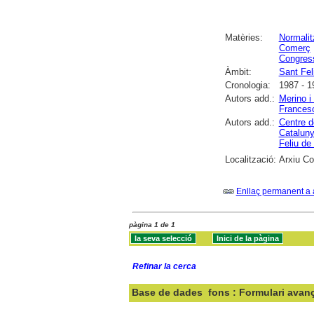
Matèries:
Normalit
Comerç
Congres
Àmbit:
Sant Fel
Cronologia:
1987 - 1
Autors add.:
Merino i
Frances
Autors add.:
Centre d
Catalun
Feliu de
Localització:
Arxiu Co
Enllaç permanent a 
pàgina 1 de 1
Refinar la cerca
Base de dades
fons : Formulari avan