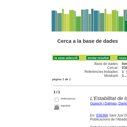
Cerca a la base de dades
Base de dades:
fo
Cercar:
036
Referències trobades:
1
Mostrant:
1 ..
pàgina 1 de 1
1 / 1
L'Estabilitat de 
seleccionar
Guasch i Dalmau, Davi
imprimir
En:
036366
Sant Just D
Publicacions de l'Abadi