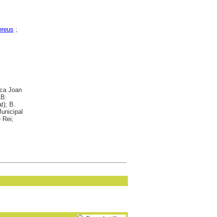
nreus
;
eca Joan
AB:
t); B.
Municipal
 Rei;