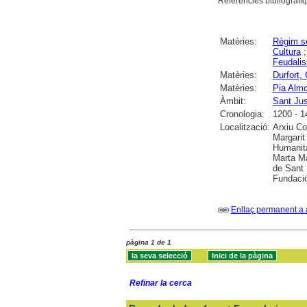
Referències bibliogràfiq
Matèries:
Règim se
Cultura
Feudali
Matèries:
Durfort,
Matèries:
Pia Almo
Àmbit:
Sant Ju
Cronologia:
1200 - 1
Localització:
Arxiu Co
Margarit
Humanita
Marta Ma
de Sant 
Fundació
Enllaç permanent a 
pàgina 1 de 1
Refinar la cerca