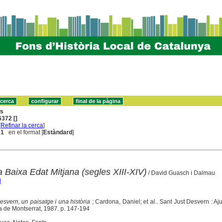
ns
372 []
[
Refinar la cerca
]
 1
en el format [
Estàndard
]
la Baixa Edat Mitjana (segles XIII-XIV)
/ David Guasch i Dalmau
d
esvern, un paisatge i una història
; Cardona, Daniel; et al.. Sant Just Desvern : Aj
a de Montserrat, 1987. p. 147-194