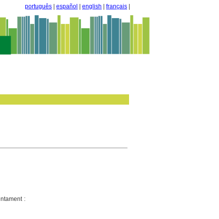
português
|
español
|
english
|
français
|
untament :