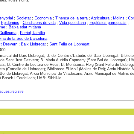
ues. Notes. Fonts.
nyorial
;
Societat
;
Economia
;
Tinença de la terra
;
Agricultura
;
Molins
;
Co
;
Epidèmies
;
Condicions de vida
;
Vida quotidiana
;
Esglésies parroquials
;
sme
;
Baixa edat mitjana
 Guilleuma
;
Ferriol, família
ina de la Seu de Barcelona
st Desvern
;
Baix Llobregat
;
Sant Feliu de Llobregat
400
marcal del Baix Llobregat; B. del Centre d'Estudis del Baix Llobregat; Bibliot
 de Sant Just Desvern; B. Maria Aurèlia Capmany (Sant Boi de Llobregat); U
ts; B. Centre de Lectura de Reus; B. Montserrat Roig (Sant Feliu de Llobrega
ta (Cornellà de Llobregat); Biblioteca El Molí (Molins de Rei); Arxiu Històric 
Boi de Llobregat; Arxiu Municipal de Viladecans; Arxiu Municipal de Molins de
 Bosch i Cardellach; UAB: Sibhil·la
aquest registre