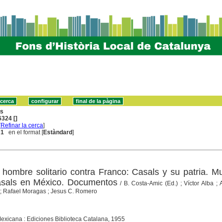
ns
324 []
[
Refinar la cerca
]
 1
en el format [
Estàndard
]
hombre solitario contra Franco: Casals y su patria. M
Casals en México. Documentos
/ B. Costa-Amic (Ed.) ; Víctor Alba 
 ; Rafael Moragas ; Jesus C. Romero
Mexicana : Ediciones Biblioteca Catalana, 1955