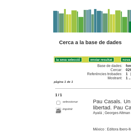
Cerca a la base de dades
Base de dades:
fo
Cercar:
026
Referències trobades:
1
Mostrant:
1 ..
pàgina 1 de 1
1 / 1
Pau Casals. Un 
seleccionar
libertad. Pau 
imprimir
Ayalá ; Georges Altman
México : Editora Ibero-