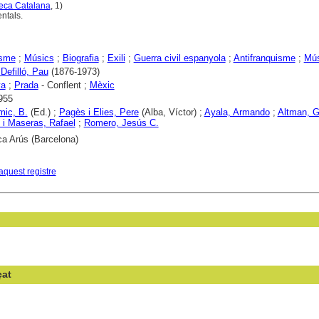
teca Catalana
, 1)
ntals.
isme
;
Músics
;
Biografia
;
Exili
;
Guerra civil espanyola
;
Antifranquisme
;
Mús
 Defilló, Pau
(1876-1973)
ya
;
Prada
- Conflent ;
Mèxic
955
mic, B.
(Ed.) ;
Pagès i Elies, Pere
(Alba, Víctor) ;
Ayala, Armando
;
Altman, 
i Maseras, Rafael
;
Romero, Jesús C.
ca Arús (Barcelona)
aquest registre
çat
en el camp: