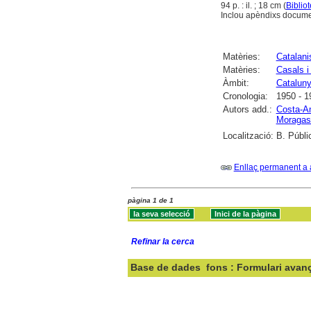
94 p. : il. ; 18 cm (
Biblio
Inclou apèndixs docume
Matèries:
Catalan
Matèries:
Casals i
Àmbit:
Catalun
Cronologia:
1950 - 1
Autors add.:
Costa-A
Moragas 
Localització:
B. Públi
Enllaç permanent a 
pàgina 1 de 1
Refinar la cerca
Base de dades
fons : Formulari avan
Cercar: