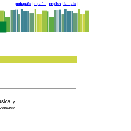
português
|
español
|
english
|
français
|
usica y
; Aramando