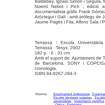
Baldebey, Ignasi Simón i Segura, 
Noemí Nebot i Pich ; edició a
documentalista gràfic Frank Gómez i
Aróztegui i Galí ; amb pròlegs de J
Jaume Pagès i Fita, Alfons Sala i P
Terrassa : Escola Universitària
Terrassa : Tesys, 2002
182 p. : il. ; 31 cm
Amb el suport de: Ajuntament de T
de Barcelona, SONY i COPCISA. 
cronologia.
ISBN 84-8267-284-3
Matèries:
Ensenyament professional
;
Ensenyam
Escoles tècniques superiors
;
Escoles
universitàries
;
Investigació científica
;
Optica
;
Enginyeria