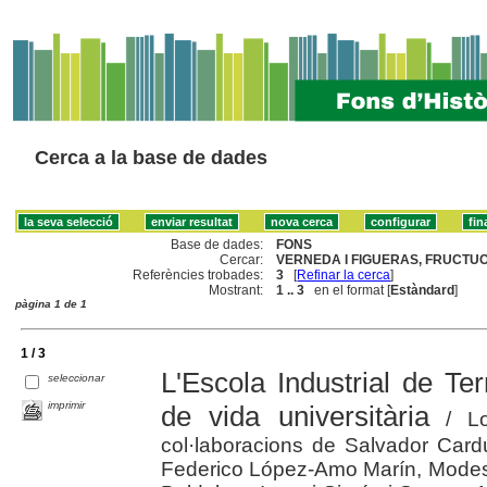
Cerca a la base de dades
Base de dades:
FONS
Cercar:
VERNEDA I FIGUERAS, FRUCTUO
Referències trobades:
3
[
Refinar la cerca
]
Mostrant:
1 .. 3
en el format [
Estàndard
]
pàgina 1 de 1
1 / 3
L'Escola Industrial de Te
seleccionar
imprimir
de vida universitària
/ Lo
col·laboracions de Salvador Card
Federico López-Amo Marín, Modes