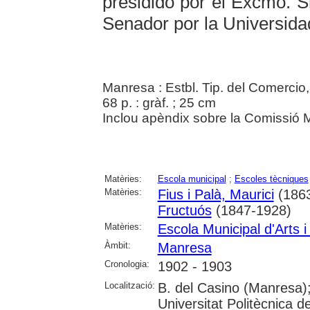
presidido por el Excmo. S
Senador por la Universida
Manresa : Estbl. Tip. del Comercio
68 p. : gràf. ; 25 cm
Inclou apèndix sobre la Comissió Mu
Matèries:
Escola municipal
;
Escoles tècniques
Matèries:
Fius i Palà, Maurici
(1863
Fructuós
(1847-1928)
Matèries:
Escola Municipal d'Arts 
Àmbit:
Manresa
Cronologia:
1902 - 1903
Localització:
B. del Casino (Manresa)
Universitat Politècnica 