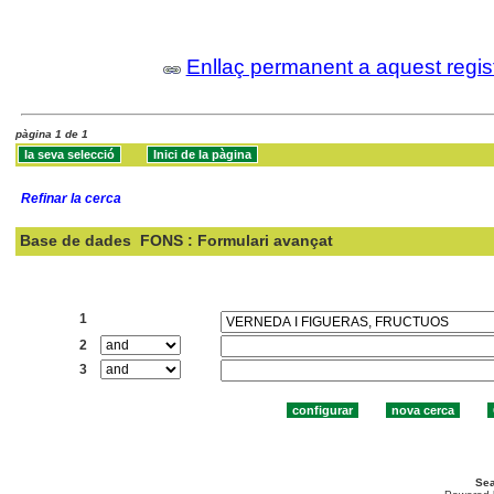
Enllaç permanent a aquest regis
pàgina 1 de 1
Refinar la cerca
Base de dades
FONS : Formulari avançat
Cercar:
1
2
3
Sea