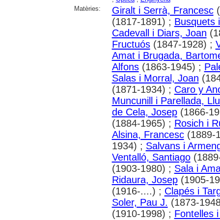
Matèries:
Giralt i Serrà, Francesc
(
(1817-1891) ;
Busquets i
Cadevall i Diars, Joan
(1
Fructuós
(1847-1928) ;
V
Amat i Brugada, Bartom
Alfons
(1863-1945) ;
Pal
Salas i Morral, Joan
(184
(1871-1934) ;
Caro y An
Muncunill i Parellada, Llu
de Cela, Josep
(1866-19
(1884-1965) ;
Rosich i R
Alsina, Francesc
(1889-1
1934) ;
Salvans i Armeng
Ventalló, Santiago
(1889
(1903-1980) ;
Sala i Ama
Ridaura, Josep
(1905-19
(1916-....) ;
Clapés i Tar
Soler, Pau J.
(1873-1948
(1910-1998) ;
Fontelles