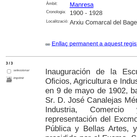
Àmbit:
Manresa
Cronologia:
1900 - 1928
Localització:
Arxiu Comarcal del Bag
Enllaç permanent a aquest regis
3 / 3
Inauguración de la Esc
seleccionar
imprimir
Oficios, Agricultura e Ind
en 9 de mayo de 1902, ba
Sr. D. José Canalejas Mén
Industria, Comerci
representación del Excmo.
Pública y Bellas Artes, 