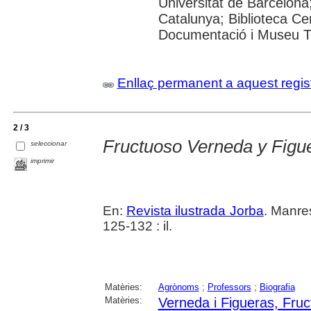
Universitat de Barcelona;
Catalunya; Biblioteca Ce
Documentació i Museu Tè
Enllaç permanent a aquest regis
2 / 3
Fructuoso Verneda y Figu
seleccionar
imprimir
En:
Revista ilustrada Jorba
. Manres
125-132 : il.
Matèries:
Agrònoms
;
Professors
;
Biografia
Matèries:
Verneda i Figueras, Fruc