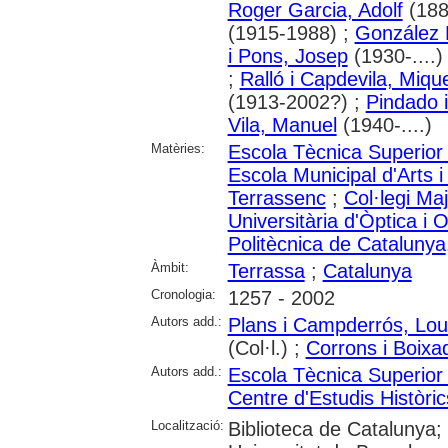
Roger Garcia, Adolf
(188
(1915-1988) ;
González 
i Pons, Josep
(1930-....)
;
Ralló i Capdevila, Mique
(1913-2002?) ;
Pindado i
Vila, Manuel
(1940-....)
Matèries:
Escola Tècnica Superior 
Escola Municipal d'Arts i
Terrassenc
;
Col·legi Ma
Universitària d'Òptica i
Politècnica de Catalunya
Àmbit:
Terrassa
;
Catalunya
Cronologia:
1257 - 2002
Autors add.:
Plans i Campderrós, Lo
(Col·l.) ;
Corrons i Boixa
Autors add.:
Escola Tècnica Superior 
Centre d'Estudis Històri
Localització:
Biblioteca de Catalunya;