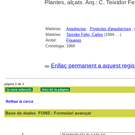
Plantes, alçats. Arq.: C. Teixidor Fel
Matèries:
Arquitectes
;
Projectes d'arquitectura
;
Matèries:
Teixidor Felip, Carles
(1944-....)
Àmbit:
Figueres
Cronologia:
1969
Enllaç permanent a aquest regis
pàgina 1 de 1
Refinar la cerca
Base de dades
FONS : Formulari avançat
Cercar:
1