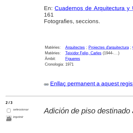
En:
Cuadernos de Arquitectura y
161
Fotografies, seccions.
Matèries:
Arquitectes
;
Projectes d'arquitectura
;
Matèries:
Teixidor Felip, Carles
(1944-....)
Àmbit:
Figueres
Cronologia:
1971
Enllaç permanent a aquest regis
2 / 3
Adición de piso destinado a
seleccionar
imprimir