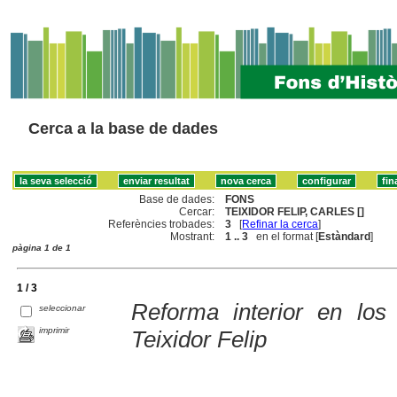
Cerca a la base de dades
Base de dades:
FONS
Cercar:
TEIXIDOR FELIP, CARLES []
Referències trobades:
3
[
Refinar la cerca
]
Mostrant:
1 .. 3
en el format [
Estàndard
]
pàgina 1 de 1
1 / 3
Reforma interior en los
seleccionar
imprimir
Teixidor Felip