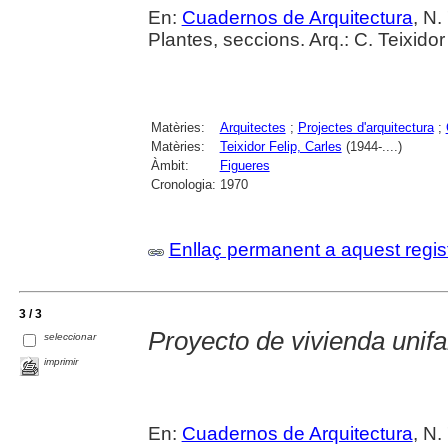
En:
Cuadernos de Arquitectura
, N.
Plantes, seccions. Arq.: C. Teixidor 
Matèries:
Arquitectes
;
Projectes d'arquitectura
;
Matèries:
Teixidor Felip, Carles
(1944-....)
Àmbit:
Figueres
Cronologia:
1970
Enllaç permanent a aquest regis
3 / 3
Proyecto de vivienda unifa
seleccionar
imprimir
En:
Cuadernos de Arquitectura
, N.