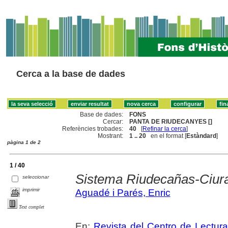
Cerca a la base de dades
Base de dades:
FONS
Cercar:
PANTA DE RIUDECANYES []
Referències trobades:
40
[
Refinar la cerca
]
Mostrant:
1 .. 20
en el format [
Estàndard
]
pàgina 1 de 2
1 / 40
Sistema Riudecañas-Ciur
seleccionar
imprimir
Aguadé i Parés, Enric
Text complet
En:
Revista del Centro de Lectur