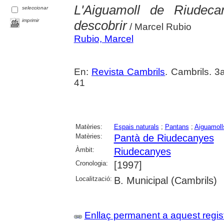
L'Aiguamoll de Riudec
seleccionar
imprimir
descobrir
/ Marcel Rubio
Rubio, Marcel
En:
Revista Cambrils
. Cambrils. 3
41
Matèries:
Espais naturals
;
Pantans
;
Aiguamoll
Matèries:
Pantà de Riudecanyes
Àmbit:
Riudecanyes
Cronologia:
[1997]
Localització:
B. Municipal (Cambrils)
Enllaç permanent a aquest regis