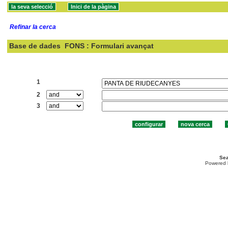
Refinar la cerca
Base de dades
FONS : Formulari avançat
Cercar:
1
2
3
Sea
Powered