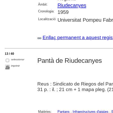
Àmbit:
Riudecanyes
Cronologia:
1959
Localització:
Universitat Pompeu Fab
Enllaç permanent a aquest regis
13 / 40
Pantà de Riudecanyes
seleccionar
imprimir
Reus : Sindicato de Riegos del P
31 p. : il. ; 21 cm + 1 mapa pleg. (2
Matèries:
Pantans
;
Infraestructures d'aigües
;
E