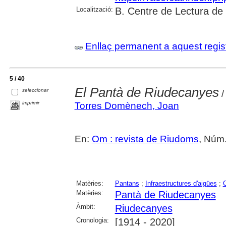
Localització:
B. Centre de Lectura de
Enllaç permanent a aquest regis
5 / 40
El Pantà de Riudecanyes
seleccionar
/
imprimir
Torres Domènech, Joan
En:
Om : revista de Riudoms
, Núm.
Matèries:
Pantans
;
Infraestructures d'aigües
;
C
Matèries:
Pantà de Riudecanyes
Àmbit:
Riudecanyes
Cronologia:
[1914 - 2020]