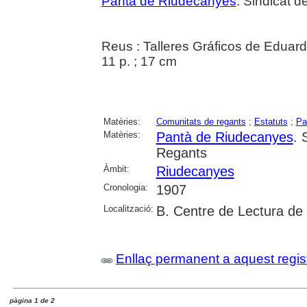
Pantà de Riudecanyes
. Sindicat 
Reus : Talleres Gráficos de Eduar
11 p. ; 17 cm
Matèries:
Comunitats de regants
;
Estatuts
;
Pa
Matèries:
Pantà de Riudecanyes
. 
Regants
Àmbit:
Riudecanyes
Cronologia:
1907
Localització:
B. Centre de Lectura de
Enllaç permanent a aquest regis
pàgina 1 de 2