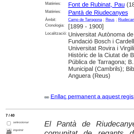
Matèries:
Font de Rubinat, Pau
(18
Matèries:
Pantà de Riudecanyes
Àmbit:
Camp de Tarragona
;
Reus
;
Riudeca
Cronologia:
[1899 - 1900]
Localització:
Universitat Autònoma de 
Fundació Bosch i Cardel
Universitat Rovira i Virg
Històric de la Ciutat de 
Pública de Tarragona; B.
Municipal (Cambrils); Bib
Anguera (Reus)
Enllaç permanent a aquest regis
7 / 40
El Pantà de Riudecany
seleccionar
imprimir
comunitat de regants d