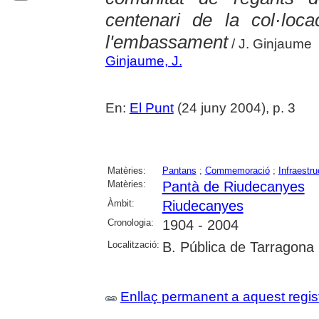
centenari de la col·loc
l'embassament
/ J. Ginjaume
Ginjaume, J.
En:
El Punt
(24 juny 2004), p. 3
Matèries:
Pantans
;
Commemoració
;
Infraestru
Matèries:
Pantà de Riudecanyes
Àmbit:
Riudecanyes
Cronologia:
1904 - 2004
Localització:
B. Pública de Tarragona
Enllaç permanent a aquest regis