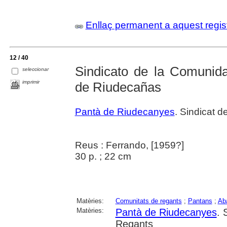
Enllaç permanent a aquest regis
12 / 40
Sindicato de la Comunid
seleccionar
imprimir
de Riudecañas
Pantà de Riudecanyes
. Sindicat 
Reus : Ferrando, [1959?]
30 p. ; 22 cm
Matèries:
Comunitats de regants
;
Pantans
;
Ab
Matèries:
Pantà de Riudecanyes
. 
Regants