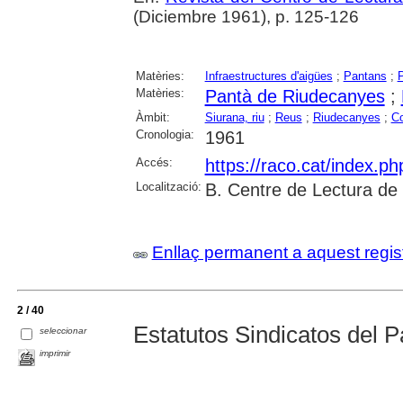
(Diciembre 1961), p. 125-126
Matèries:
Infraestructures d'aigües
;
Pantans
;
P
Matèries:
Pantà de Riudecanyes
;
Àmbit:
Siurana, riu
;
Reus
;
Riudecanyes
;
Co
Cronologia:
1961
Accés:
https://raco.cat/index.p
Localització:
B. Centre de Lectura de
Enllaç permanent a aquest regis
2 / 40
Estatutos Sindicatos del P
seleccionar
imprimir