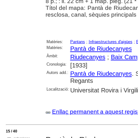
8 p.; : il. 22 cm + 1 map. pleg. (21 
Títol del mapa: Pantà de Riudec
resclosa, canal, sèquies principals
Matèries:
Pantans
;
Infraestructures d'aigües
;
E
Matèries:
Pantà de Riudecanyes
Àmbit:
Riudecanyes
;
Baix Cam
Cronologia:
[1933]
Autors add.:
Pantà de Riudecanyes
. 
Regants
Localització:
Universitat Rovira i Virg
Enllaç permanent a aquest regis
15 / 40