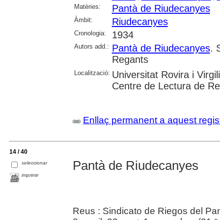
Matèries:
Pantà de Riudecanyes
Àmbit:
Riudecanyes
Cronologia:
1934
Autors add.:
Pantà de Riudecanyes
. 
Regants
Localització:
Universitat Rovira i Virgi
Centre de Lectura de R
Enllaç permanent a aquest regis
14 / 40
Pantà de Riudecanyes
seleccionar
imprimir
Reus : Sindicato de Riegos del P