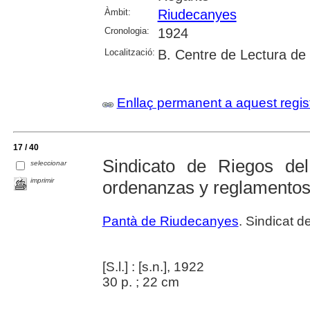
Àmbit:
Riudecanyes
Cronologia:
1924
Localització:
B. Centre de Lectura de
Enllaç permanent a aquest regis
17 / 40
Sindicato de Riegos de
seleccionar
imprimir
ordenanzas y reglamento
Pantà de Riudecanyes
. Sindicat 
[S.l.] : [s.n.], 1922
30 p. ; 22 cm