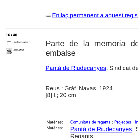
Enllaç permanent a aquest regis
16 / 40
Parte de la memoria d
seleccionar
imprimir
embalse
Pantà de Riudecanyes
. Sindicat 
Reus : Gráf. Navas, 1924
[8] f.; 20 cm
Matèries:
Comunitats de regants
;
Projectes
;
I
Matèries:
Pantà de Riudecanyes
. 
Regants