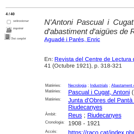
4 / 40
N'Antoni Pascual i Cugat
seleccionar
imprimir
d'abastiment d'aigües de 
Aguadé i Parés, Enric
Text complet
En:
Revista del Centre de Lectura
41 (Octubre 1921), p. 318-321
Matèries:
Necrologia
;
Industrials
;
Abastament 
Matèries:
Pascual i Cugat, Antoni
(
Matèries:
Junta d'Obres del Pantà
Riudecanyes
Àmbit:
Reus
;
Riudecanyes
Cronologia:
1908 - 1921
Accés:
https://raco.cat/index.p