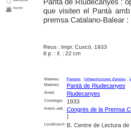
Pantà de Riudecanyes : op
seleccionar
imprimir
que visiten el Pantà amb
premsa Catalano-Balear : 
Reus : Impr. Cuscó, 1933
8 p. : il. ; 22 cm
Matèries:
Pantans
;
Infraestructures d'aigües
;
V
Matèries:
Pantà de Riudecanyes
Àmbit:
Riudecanyes
Cronologia:
1933
Autors add.:
Congrés de la Premsa C
)
Localització:
B. Centre de Lectura de