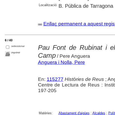
Localització:
B. Pública de Tarragona
Enllaç permanent a aquest regis
6 / 40
Pau Font de Rubinat i el
seleccionar
imprimir
Camp
/ Pere Anguera
Anguera i Nolla, Pere
En:
115277
Històries de Reus
; Ang
Centre de Lectura de Reus : Instit
197-205
Matèries:
Abastament d'aigües
;
Alcaldes
;
Polí