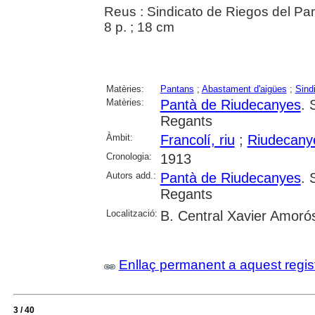
Reus : Sindicato de Riegos del P
8 p. ; 18 cm
Matèries:
Pantans
;
Abastament d'aigües
;
Sind
Matèries:
Pantà de Riudecanyes
. 
Regants
Àmbit:
Francolí, riu
;
Riudecany
Cronologia:
1913
Autors add.:
Pantà de Riudecanyes
. 
Regants
Localització:
B. Central Xavier Amoró
Enllaç permanent a aquest regis
3 / 40