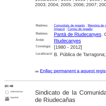
2003; 2004; 2005; 2006; 2007; 200
Matèries:
Comunitats de regants
;
Memòria de g
Irrigació
;
Conreu de regadiu
Matèries:
Pantà de Riudecanyes
. 
Àmbit:
Riudecanyes
Cronologia:
[1980 - 2012]
Localització:
B. Pública de Tarragona;
Enllaç permanent a aquest regis
10 / 40
Sindicato de la Comunid
seleccionar
imprimir
de Riudecañas