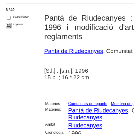
8 / 40
Pantà de Riudecanyes : 
seleccionar
imprimir
1996 i modificació d'ar
reglaments
Pantà de Riudecanyes
. Comunitat
[S.l.] : [s.n.], 1996
15 p. ; 16 * 22 cm
Matèries:
Comunitats de regants
;
Memòria de g
Matèries:
Pantà de Riudecanyes
. 
Riudecanyes
Àmbit:
Riudecanyes
Cronologia:
1996