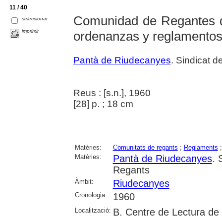
11 / 40
Comunidad de Regantes d
seleccionar
imprimir
ordenanzas y reglamento
Pantà de Riudecanyes
. Sindicat 
Reus : [s.n.], 1960
[28] p. ; 18 cm
Matèries:
Comunitats de regants
;
Reglaments
Matèries:
Pantà de Riudecanyes
. 
Regants
Àmbit:
Riudecanyes
Cronologia:
1960
Localització:
B. Centre de Lectura de