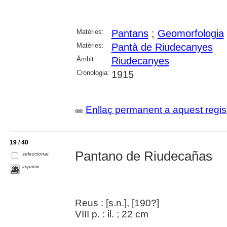
Matèries:
Pantans
;
Geomorfologia
Matèries:
Pantà de Riudecanyes
Àmbit:
Riudecanyes
Cronologia:
1915
Enllaç permanent a aquest regis
19 / 40
Pantano de Riudecañas
seleccionar
imprimir
Reus : [s.n.], [190?]
VIII p. : il. ; 22 cm