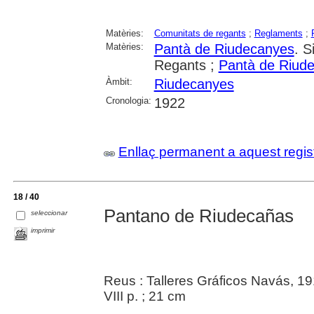
Matèries:
Comunitats de regants
;
Reglaments
;
Matèries:
Pantà de Riudecanyes
. S
Regants ;
Pantà de Riud
Àmbit:
Riudecanyes
Cronologia:
1922
Enllaç permanent a aquest regis
18 / 40
Pantano de Riudecañas
seleccionar
imprimir
Reus : Talleres Gráficos Navás, 1
VIII p. ; 21 cm