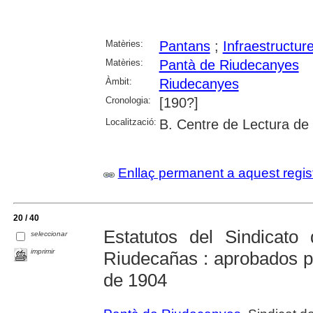
Matèries:
Pantans
;
Infraestructur
Matèries:
Pantà de Riudecanyes
Àmbit:
Riudecanyes
Cronologia:
[190?]
Localització:
B. Centre de Lectura de
Enllaç permanent a aquest regis
20 / 40
Estatutos del Sindicat
seleccionar
imprimir
Riudecañas : aprobados p
de 1904