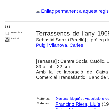
Enllaç permanent a aquest regis
8 / 8
Terrassencs de l'any 196
seleccionar
imprimir
Sebastià Sanz i Perelló] ; [pròleg 
Puig i Vilanova, Carles
[Terrassa] : Centre Social Catòlic,
89 p. : il. ; 22 cm
Amb la col·laboració de Caixa
Comercial Transatlàntic i Banc de 
Matèries:
Diccionari biogràfic
;
Associacions rec
Matèries:
Francino Riera, Lluís
(19?