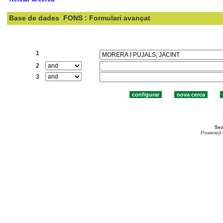
Base de dades
FONS : Formulari avançat
Cercar:
1
2
3
Sea
Powered