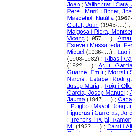
Joan
;
Vallhonrat i Catà,
Pere
;
Martí i Bonet, Jo
Masdefiol, Natàlia
(196?-.
Clotet, Joan
(1945-....) ;
Malgosa i Riera, Montser
Vicenç
(1957-....) ;
Amat 
Esteve i Massaneda, Fe
Miquel
(1936-....) ;
Lao i
(1908-1982) ;
Ribas i C
(192?-....) ;
Agut i Garci
Guarné, Emili
;
Morral i 
Narcís
;
Estapé i Rodrígu
Josep Maria
;
Roig i Olle
Garcia, Josep Manuel
;
Jaume
(1947-....) ;
Cadaf
;
Puigbó i Mayol, Joaqui
Figueras i Carreras, Jord
;
Trenchs i Pujal, Ramon
M.
(192?-....) ;
Camí i Ali