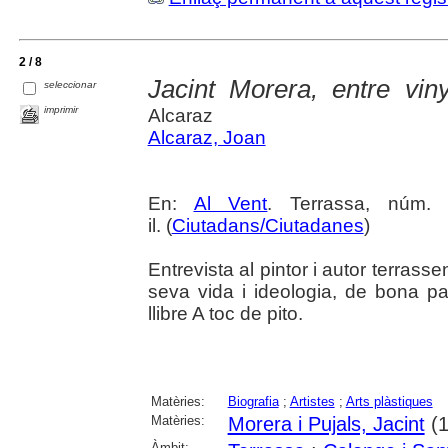
2 / 8
Jacint Morera, entre viny
seleccionar
imprimir
Alcaraz
Alcaraz, Joan
En:
Al Vent
. Terrassa, núm. 
il. (
Ciutadans/Ciutadanes
)
Entrevista al pintor i autor terrass
seva vida i ideologia, de bona pa
llibre A toc de pito.
Matèries:
Biografia
;
Artistes
;
Arts plàstiques
Matèries:
Morera i Pujals, Jacint
(1
Àmbit: