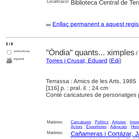
Localització:
Biblioteca Central de Te
Enllaç permanent a aquest regis
5 / 8
"Òndia" quants... ximples
seleccionar
/
imprimir
Torres i Crusat, Eduard
(
Edi
)
Terrassa : Amics de les Arts, 1985
[116] p. : pral. il. ; 24 cm
Conté caricatures de personatges 
Matèries:
Caricatures
;
Polítics
;
Artistes
;
Impr
Actors
;
Esportistes
;
Advocats
;
Hist
Matèries:
Cañameras i Cortázar, 