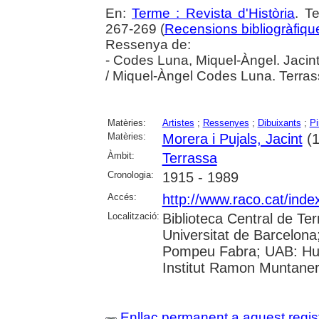
En:
Terme : Revista d'Història
. T
267-269 (
Recensions bibliogràfique
Ressenya de:
- Codes Luna, Miquel-Àngel. Jacint
/ Miquel-Àngel Codes Luna. Terras
Matèries:
Artistes
;
Ressenyes
;
Dibuixants
;
Pi
Matèries:
Morera i Pujals, Jacint
(1
Àmbit:
Terrassa
Cronologia:
1915 - 1989
Accés:
http://www.raco.cat/ind
Localització:
Biblioteca Central de Ter
Universitat de Barcelona;
Pompeu Fabra; UAB: Huma
Institut Ramon Muntaner
Enllaç permanent a aquest regis