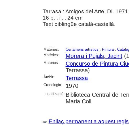
Tarrasa : Amigos del Arte, DL 1971
16 p. : il. ; 24 cm
Text biblingüe català-castellà.
Matèries:
Certàmens artístics
;
Pintura
;
Catàle
Matèries:
Morera i Pujals, Jacint
(1
Matèries:
Concurso de Pintura Ciu
Terrassa)
Àmbit:
Terrassa
Cronologia:
1970
Localització:
Biblioteca Central de Ter
Maria Coll
Enllaç permanent a aquest regis