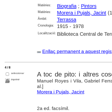
Matèries:
Biografia
;
Pintors
Matèries:
Morera i Pujals, Jacint
(1
Àmbit:
Terrassa
Cronologia:
1915 - 1978
Localització:
Biblioteca Central de Te
Enllaç permanent a aquest regis
4 / 8
A toc de pito: i altres co
seleccionar
imprimir
Manuel Royes i Vila, Gabriel Ferrat
al.]
Morera i Pujals, Jacint
2a ed. facsímil.