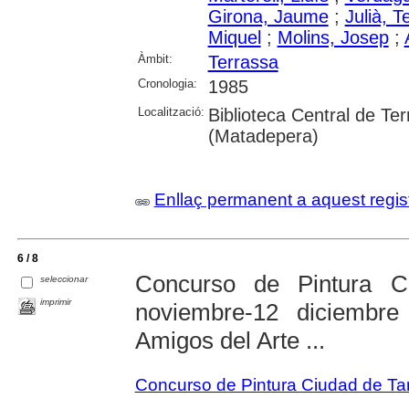
Girona, Jaume
;
Julià, T
Miquel
;
Molins, Josep
;
Àmbit:
Terrassa
Cronologia:
1985
Localització:
Biblioteca Central de Te
(Matadepera)
Enllaç permanent a aquest regis
6 / 8
Concurso de Pintura C
seleccionar
imprimir
noviembre-12 diciembr
Amigos del Arte ...
Concurso de Pintura Ciudad de Ta