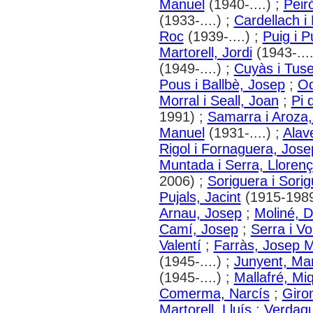
Manuel
(1940-....) ;
Peiró
(1933-....) ;
Cardellach i
Roc
(1939-....) ;
Puig i 
Martorell, Jordi
(1943-....
(1949-....) ;
Cuyàs i Tusel
Pous i Ballbè, Josep
;
Od
Morral i Seall, Joan
;
Pi 
1991) ;
Samarra i Aroza,
Manuel
(1931-....) ;
Alav
Rigol i Fornaguera, Jose
Muntada i Serra, Llorenç
2006) ;
Soriguera i Sorig
Pujals, Jacint
(1915-1989
Arnau, Josep
;
Moliné, 
Camí, Josep
;
Serra i Vo
Valentí
;
Farràs, Josep 
(1945-....) ;
Junyent, Ma
(1945-....) ;
Mallafré, Mi
Comerma, Narcís
;
Giro
Martorell, Lluís
;
Verdagu