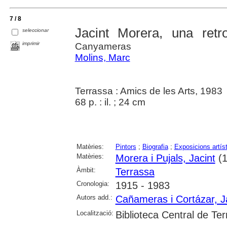
7 / 8
Jacint Morera, una retro
seleccionar
imprimir
Canyameras
Molins, Marc
Terrassa : Amics de les Arts, 1983
68 p. : il. ; 24 cm
Matèries:
Pintors
;
Biografia
;
Exposicions artís
Matèries:
Morera i Pujals, Jacint
(1
Àmbit:
Terrassa
Cronologia:
1915 - 1983
Autors add.:
Cañameras i Cortázar, 
Localització:
Biblioteca Central de Te