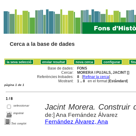
Cerca a la base de dades
Base de dades:
FONS
Cercar:
MORERA I PUJALS, JACINT []
Referències trobades:
8
[
Refinar la cerca
]
Mostrant:
1 .. 8
en el format [
Estàndard
]
pàgina 1 de 1
1 / 8
Jacint Morera. Construir 
seleccionar
imprimir
de:] Ana Fernández Álvarez
Fernández Álvarez, Ana
Text complet