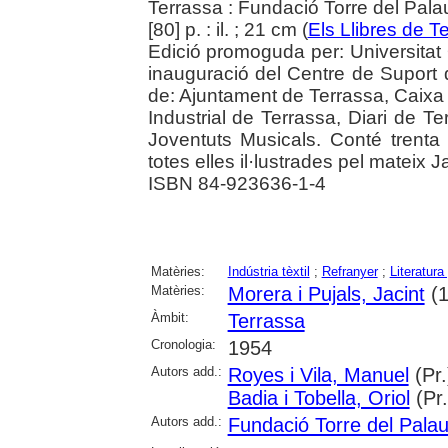
Terrassa : Fundació Torre del Pala
[80] p. : il. ; 21 cm (
Els Llibres de T
Edició promoguda per: Universitat
inauguració del Centre de Suport d
de: Ajuntament de Terrassa, Caixa 
Industrial de Terrassa, Diari de Te
Joventuts Musicals. Conté trenta d
totes elles il·lustrades pel mateix J
ISBN 84-923636-1-4
Matèries:
Indústria tèxtil
;
Refranyer
;
Literatura
Matèries:
Morera i Pujals, Jacint
(1
Àmbit:
Terrassa
Cronologia:
1954
Autors add.:
Royes i Vila, Manuel
(Pr.
Badia i Tobella, Oriol
(Pr.
Autors add.:
Fundació Torre del Pala