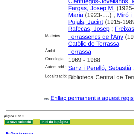
Cienfuegos-Jovellanos, 
Fargas, Josep M.
(1925-.
Maria
(1923-....) ;
Miró i
Pujals, Jacint
(1915-1989
Rafecas, Josep
;
Freixas
Matèries:
Terrassencs de l'Any
(19
Catòlic de Terrassa
Àmbit:
Terrassa
Cronologia:
1969 - 1988
Autors add.:
Sanz i Perelló, Sebastià
Localització:
Biblioteca Central de Te
Enllaç permanent a aquest regis
pàgina 1 de 1
Refinar la cerca