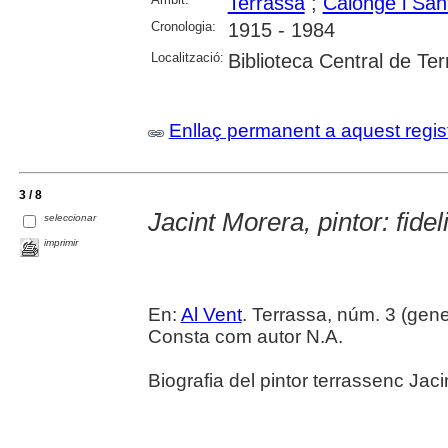
Terrassa
;
Calonge i San
Cronologia:
1915 - 1984
Localització:
Biblioteca Central de Te
Enllaç permanent a aquest regis
3 / 8
Jacint Morera, pintor: fideli
seleccionar
imprimir
En:
Al Vent
. Terrassa, núm. 3 (gene
Consta com autor N.A.
Biografia del pintor terrassenc Jaci