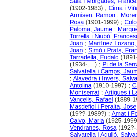
Sala i Morgades, France
(1902-1983) ;
Cima i Viñ
Armisen, Ramon
;
Morer
Rosa
(1901-1999) ;
Colo
Paloma, Jaume
;
Marquè
Torrella i Niubó, Frances
Joan
;
Martínez Lozano,
Joan
;
Simó i Prats, Fra
Tarradella, Eudald
(1891
(1934-....) ;
Pi de la Serr
Salvatella i Camps, Jau
;
Alavedra i Invers, Salv
Antolina
(1910-1997) ;
C
Montserrat
;
Artigues i 
Vancells, Rafael
(1889-1
Masdefiol i Peralta, Jos
(19??-1989?) ;
Amat i F
Calvo, Maria
(1925-1999
Vendranes, Rosa
(192?-.
Salvatella i Agulló, Salva